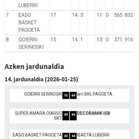
LUBERRI
7
EASO
17
14
3
11
0
565
832
BASKET
PAGOETA
8
GOIERRI
15
14
1
13
0
371
916
SERINOSKI
Azken jardunaldia
14. jardunaldia (2026-01-25)
GOIERRI SERINOSKI
arri BKL PAGOETA
15
64
SUPER AMARA OIARSO
DECORAMIK ISB
49
44
SKT
EASO BASKET PAGOETA
IBAETA LUBERRI
43
44