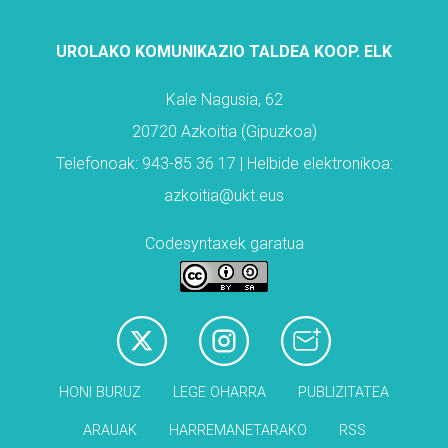
UROLAKO KOMUNIKAZIO TALDEA KOOP. ELK
Kale Nagusia, 62
20720 Azkoitia (Gipuzkoa)
Telefonoak: 943-85 36 17 | Helbide elektronikoa:
azkoitia@ukt.eus
Codesyntaxek garatua
HONI BURUZ
LEGE OHARRA
PUBLIZITATEA
ARAUAK
HARREMANETARAKO
RSS