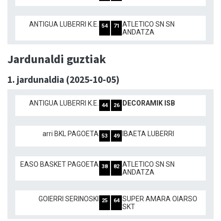
ANTIGUA LUBERRI K.E.
ATLETICO SN SN
54
71
ANDATZA
Jardunaldi guztiak
1. jardunaldia (2025-10-05)
ANTIGUA LUBERRI K.E.
DECORAMIK ISB
44
26
arri BKL PAGOETA
IBAETA LUBERRI
53
49
EASO BASKET PAGOETA
ATLETICO SN SN
38
82
ANDATZA
GOIERRI SERINOSKI
SUPER AMARA OIARSO
25
64
SKT