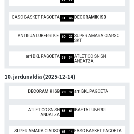
EASO BASKET PAGOETA
DECORAMIK ISB
31
46
ANTIGUA LUBERRI K.E.
SUPER AMARA OIARSO
60
22
SKT
arri BKL PAGOETA
ATLETICO SN SN
38
54
ANDATZA
10. jardunaldia (2025-12-14)
DECORAMIK ISB
arri BKL PAGOETA
28
32
ATLETICO SN SN
IBAETA LUBERRI
83
61
ANDATZA
SUPER AMARA OIARSO
EASO BASKET PAGOETA
65
14