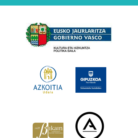
Babesleak
×