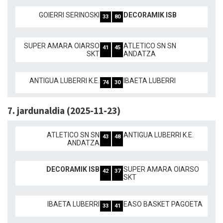
GOIERRI SERINOSKI
DECORAMIK ISB
33
80
SUPER AMARA OIARSO
ATLETICO SN SN
41
45
SKT
ANDATZA
ANTIGUA LUBERRI K.E.
IBAETA LUBERRI
74
30
7. jardunaldia (2025-11-23)
ATLETICO SN SN
ANTIGUA LUBERRI K.E.
43
48
ANDATZA
DECORAMIK ISB
SUPER AMARA OIARSO
42
37
SKT
IBAETA LUBERRI
EASO BASKET PAGOETA
33
41