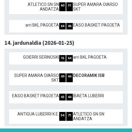
ATLETICO SN SN
SUPER AMARA OIARSO
60
31
ANDATZA
SKT
arri BKL PAGOETA
EASO BASKET PAGOETA
64
46
14. jardunaldia (2026-01-25)
GOIERRI SERINOSKI
arri BKL PAGOETA
15
64
SUPER AMARA OIARSO
DECORAMIK ISB
49
44
SKT
EASO BASKET PAGOETA
IBAETA LUBERRI
43
44
ANTIGUA LUBERRI K.E.
ATLETICO SN SN
54
71
ANDATZA