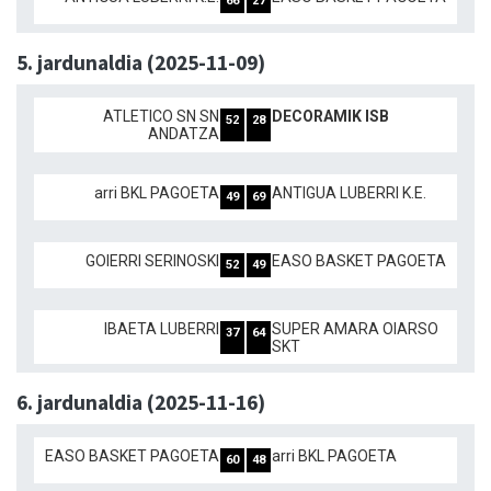
66
27
5. jardunaldia (2025-11-09)
ATLETICO SN SN
DECORAMIK ISB
52
28
ANDATZA
arri BKL PAGOETA
ANTIGUA LUBERRI K.E.
49
69
GOIERRI SERINOSKI
EASO BASKET PAGOETA
52
49
IBAETA LUBERRI
SUPER AMARA OIARSO
37
64
SKT
6. jardunaldia (2025-11-16)
EASO BASKET PAGOETA
arri BKL PAGOETA
60
48