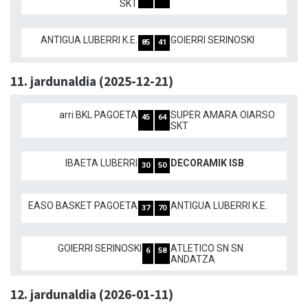
SKT
ANTIGUA LUBERRI K.E.
GOIERRI SERINOSKI
85
41
11. jardunaldia (2025-12-21)
arri BKL PAGOETA
SUPER AMARA OIARSO
45
64
SKT
IBAETA LUBERRI
DECORAMIK ISB
30
50
EASO BASKET PAGOETA
ANTIGUA LUBERRI K.E.
37
70
GOIERRI SERINOSKI
ATLETICO SN SN
6
58
ANDATZA
12. jardunaldia (2026-01-11)