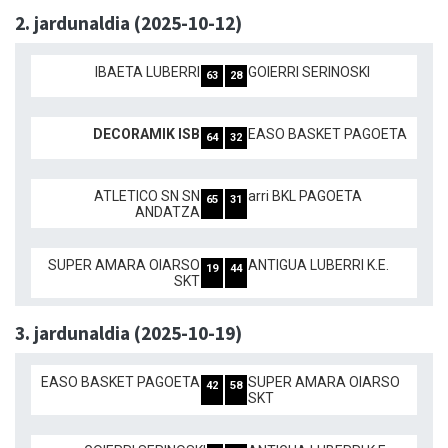
2. jardunaldia (2025-10-12)
IBAETA LUBERRI
GOIERRI SERINOSKI
63
28
DECORAMIK ISB
EASO BASKET PAGOETA
64
32
ATLETICO SN SN
arri BKL PAGOETA
65
31
ANDATZA
SUPER AMARA OIARSO
ANTIGUA LUBERRI K.E.
19
44
SKT
3. jardunaldia (2025-10-19)
EASO BASKET PAGOETA
SUPER AMARA OIARSO
42
58
SKT