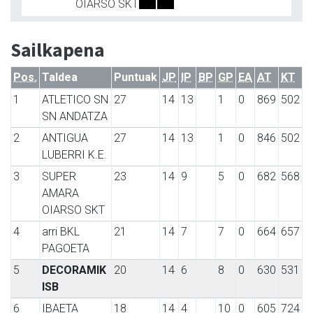
OIARSO SKT
Sailkapena
Pos.
Taldea
Puntuak
JP
IP
BP
GP
EA
AT
KT
1
ATLETICO SN
27
14
13
1
0
869
502
SN ANDATZA
2
ANTIGUA
27
14
13
1
0
846
502
LUBERRI K.E.
3
SUPER
23
14
9
5
0
682
568
AMARA
OIARSO SKT
4
arri BKL
21
14
7
7
0
664
657
PAGOETA
5
DECORAMIK
20
14
6
8
0
630
531
ISB
6
IBAETA
18
14
4
10
0
605
724