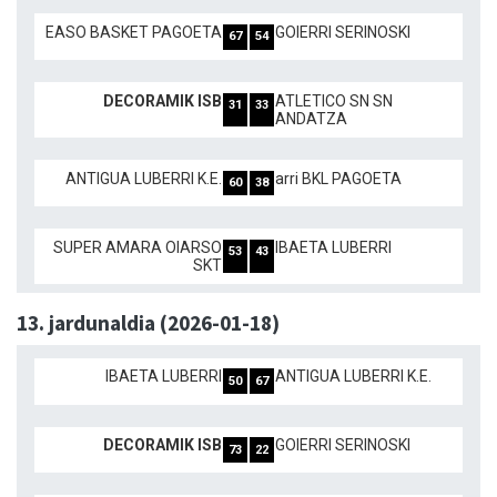
EASO BASKET PAGOETA
GOIERRI SERINOSKI
67
54
DECORAMIK ISB
ATLETICO SN SN
31
33
ANDATZA
ANTIGUA LUBERRI K.E.
arri BKL PAGOETA
60
38
SUPER AMARA OIARSO
IBAETA LUBERRI
53
43
SKT
13. jardunaldia (2026-01-18)
IBAETA LUBERRI
ANTIGUA LUBERRI K.E.
50
67
DECORAMIK ISB
GOIERRI SERINOSKI
73
22