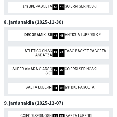
arri BKL PAGOETA
GOIERRI SERINOSKI
69
18
8. jardunaldia (2025-11-30)
DECORAMIK ISB
ANTIGUA LUBERRI K.E.
43
48
ATLETICO SN SN
EASO BASKET PAGOETA
86
38
ANDATZA
SUPER AMARA OIARSO
GOIERRI SERINOSKI
60
20
SKT
IBAETA LUBERRI
arri BKL PAGOETA
33
38
9. jardunaldia (2025-12-07)
GOIERRI SERINOSKI
IBAETA LUBERRI
31
55