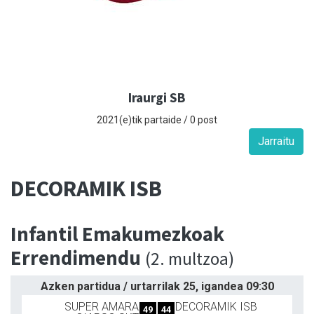
Iraurgi SB
2021(e)tik partaide / 0 post
Jarraitu
DECORAMIK ISB
Infantil Emakumezkoak
Errendimendu
(2. multzoa)
Azken partidua / urtarrilak 25, igandea 09:30
SUPER AMARA
DECORAMIK ISB
49
44