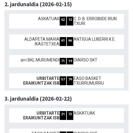
2. jardunaldia (2026-02-15)
ASKATUAK
C. D. B. ERROIBIDE IRUN
62
12
TXURI
ALDAPETA MARIA
ANTIGUA LUBERRI K.E.
61
66
IKASTETXEA
arri BKL MURUMENDI
OIARSO SKT
71
19
URBITARTE
EASO BASKET
57
79
ERAIKUNTZAK ISB
TXURRUMURRU
3. jardunaldia (2026-02-22)
URBITARTE
ASKATUAK
21
72
ERAIKUNTZAK ISB