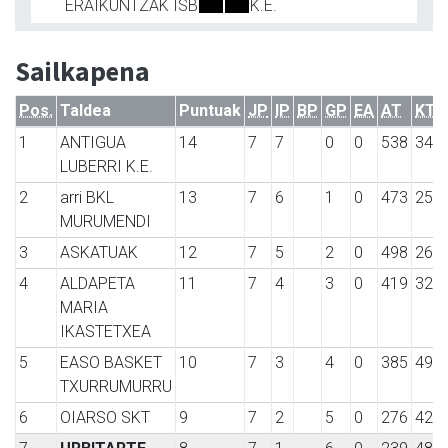
ERAIKUNTZAK ISB
K.E.
Sailkapena
Pos.
Taldea
Puntuak
JP
IP
BP
GP
EA
AT
KT
1
ANTIGUA
14
7
7
0
0
538
343
LUBERRI K.E.
2
arri BKL
13
7
6
1
0
473
257
MURUMENDI
3
ASKATUAK
12
7
5
2
0
498
268
4
ALDAPETA
11
7
4
3
0
419
328
MARIA
IKASTETXEA
5
EASO BASKET
10
7
3
4
0
385
493
TXURRUMURRU
6
OIARSO SKT
9
7
2
5
0
276
420