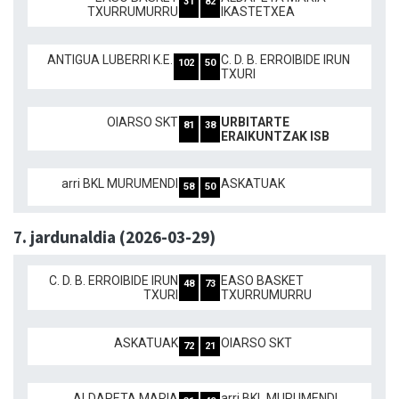
31
82
TXURRUMURRU
IKASTETXEA
ANTIGUA LUBERRI K.E.
C. D. B. ERROIBIDE IRUN
102
50
TXURI
OIARSO SKT
URBITARTE
81
38
ERAIKUNTZAK ISB
arri BKL MURUMENDI
ASKATUAK
58
50
7. jardunaldia (2026-03-29)
C. D. B. ERROIBIDE IRUN
EASO BASKET
48
73
TXURI
TXURRUMURRU
ASKATUAK
OIARSO SKT
72
21
ALDAPETA MARIA
arri BKL MURUMENDI