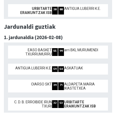
URBITARTE
ANTIGUA LUBERRI K.E.
38
88
ERAIKUNTZAK ISB
Jardunaldi guztiak
1. jardunaldia (2026-02-08)
EASO BASKET
arri BKL MURUMENDI
55
99
TXURRUMURRU
ANTIGUA LUBERRI K.E.
ASKATUAK
59
54
OIARSO SKT
ALDAPETA MARIA
39
71
IKASTETXEA
C. D. B. ERROIBIDE IRUN
URBITARTE
32
53
TXURI
ERAIKUNTZAK ISB