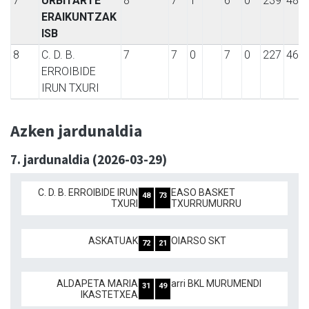
7
URBITARTE
8
7
1
6
0
239
484
ERAIKUNTZAK
ISB
8
C. D. B.
7
7
0
7
0
227
462
ERROIBIDE
IRUN TXURI
Azken jardunaldia
7. jardunaldia (2026-03-29)
C. D. B. ERROIBIDE IRUN
EASO BASKET
48
73
TXURI
TXURRUMURRU
ASKATUAK
OIARSO SKT
72
21
ALDAPETA MARIA
arri BKL MURUMENDI
31
49
IKASTETXEA