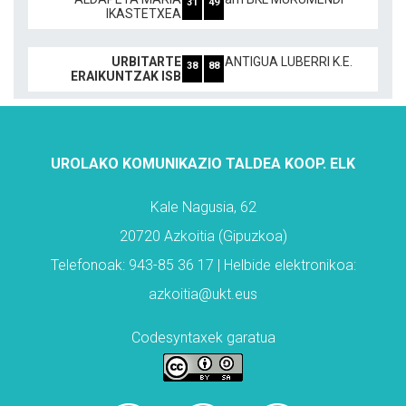
31
49
IKASTETXEA
URBITARTE
ANTIGUA LUBERRI K.E.
38
88
ERAIKUNTZAK ISB
UROLAKO KOMUNIKAZIO TALDEA KOOP. ELK
Kale Nagusia, 62
20720 Azkoitia (Gipuzkoa)
Telefonoak: 943-85 36 17 | Helbide elektronikoa:
azkoitia@ukt.eus
Codesyntaxek garatua