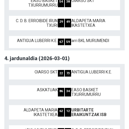
EASO BASKET
OIARSO SKT
54
38
TXURRUMURRU
C. D. B. ERROIBIDE IRUN
ALDAPETA MARIA
29
49
TXURI
IKASTETXEA
ANTIGUA LUBERRI K.E.
arri BKL MURUMENDI
67
59
4. jardunaldia (2026-03-01)
OIARSO SKT
ANTIGUA LUBERRI K.E.
22
73
ASKATUAK
EASO BASKET
86
34
TXURRUMURRU
ALDAPETA MARIA
URBITARTE
62
12
IKASTETXEA
ERAIKUNTZAK ISB