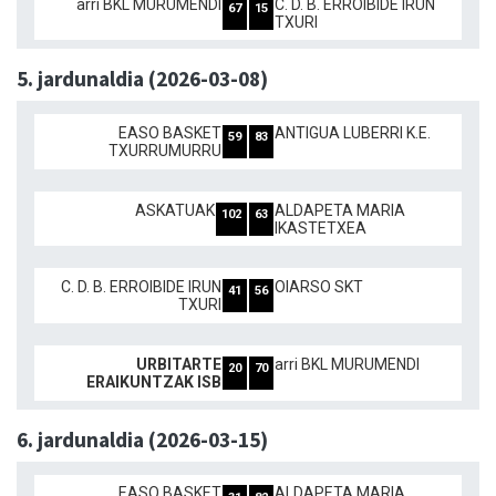
arri BKL MURUMENDI
C. D. B. ERROIBIDE IRUN
67
15
TXURI
5. jardunaldia (2026-03-08)
EASO BASKET
ANTIGUA LUBERRI K.E.
59
83
TXURRUMURRU
ASKATUAK
ALDAPETA MARIA
102
63
IKASTETXEA
C. D. B. ERROIBIDE IRUN
OIARSO SKT
41
56
TXURI
URBITARTE
arri BKL MURUMENDI
20
70
ERAIKUNTZAK ISB
6. jardunaldia (2026-03-15)
EASO BASKET
ALDAPETA MARIA