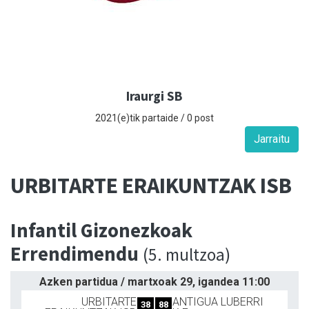
Iraurgi SB
2021(e)tik partaide / 0 post
Jarraitu
URBITARTE ERAIKUNTZAK ISB
Infantil Gizonezkoak
Errendimendu
(5. multzoa)
Azken partidua / martxoak 29, igandea 11:00
URBITARTE
ANTIGUA LUBERRI
38
88