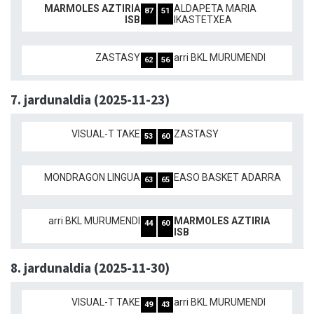
MARMOLES AZTIRIA
ALDAPETA MARIA
87
51
ISB
IKASTETXEA
ZASTASY
arri BKL MURUMENDI
62
56
7. jardunaldia (2025-11-23)
VISUAL-T TAKE
ZASTASY
53
60
MONDRAGON LINGUA
EASO BASKET ADARRA
63
65
arri BKL MURUMENDI
MARMOLES AZTIRIA
44
60
ISB
8. jardunaldia (2025-11-30)
VISUAL-T TAKE
arri BKL MURUMENDI
49
43