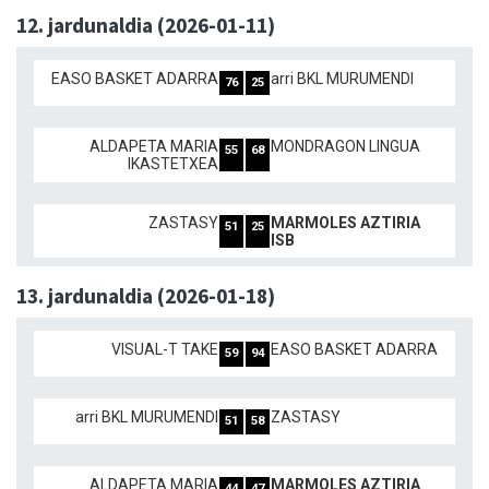
12. jardunaldia (2026-01-11)
EASO BASKET ADARRA
arri BKL MURUMENDI
76
25
ALDAPETA MARIA
MONDRAGON LINGUA
55
68
IKASTETXEA
ZASTASY
MARMOLES AZTIRIA
51
25
ISB
13. jardunaldia (2026-01-18)
VISUAL-T TAKE
EASO BASKET ADARRA
59
94
arri BKL MURUMENDI
ZASTASY
51
58
ALDAPETA MARIA
MARMOLES AZTIRIA
44
47