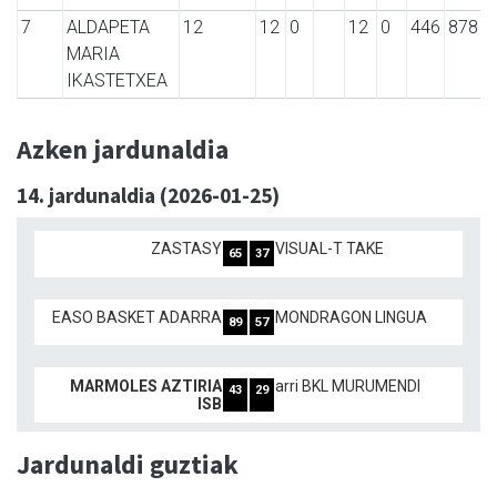
7
ALDAPETA
12
12
0
12
0
446
878
MARIA
IKASTETXEA
Azken jardunaldia
14. jardunaldia (2026-01-25)
ZASTASY
VISUAL-T TAKE
65
37
EASO BASKET ADARRA
MONDRAGON LINGUA
89
57
MARMOLES AZTIRIA
arri BKL MURUMENDI
43
29
ISB
Jardunaldi guztiak