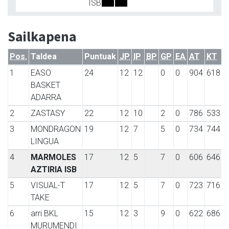
ISB
Sailkapena
Pos.
Taldea
Puntuak
JP
IP
BP
GP
EA
AT
KT
1
EASO
24
12
12
0
0
904
618
BASKET
ADARRA
2
ZASTASY
22
12
10
2
0
786
533
3
MONDRAGON
19
12
7
5
0
734
744
LINGUA
4
MARMOLES
17
12
5
7
0
606
646
AZTIRIA ISB
5
VISUAL-T
17
12
5
7
0
723
716
TAKE
6
arri BKL
15
12
3
9
0
622
686
MURUMENDI