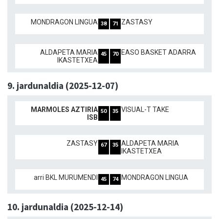
MONDRAGON LINGUA
ZASTASY
38
71
ALDAPETA MARIA
EASO BASKET ADARRA
45
70
IKASTETXEA
9. jardunaldia (2025-12-07)
MARMOLES AZTIRIA
VISUAL-T TAKE
50
35
ISB
ZASTASY
ALDAPETA MARIA
67
35
IKASTETXEA
arri BKL MURUMENDI
MONDRAGON LINGUA
45
74
10. jardunaldia (2025-12-14)