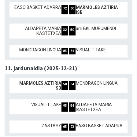
EASO BASKET ADARRA
MARMOLES AZTIRIA
72
60
ISB
ALDAPETA MARIA
arri BKL MURUMENDI
32
50
IKASTETXEA
MONDRAGON LINGUA
VISUAL-T TAKE
85
81
11. jardunaldia (2025-12-21)
MARMOLES AZTIRIA
MONDRAGON LINGUA
50
64
ISB
VISUAL-T TAKE
ALDAPETA MARIA
95
54
IKASTETXEA
ZASTASY
EASO BASKET ADARRA
65
73