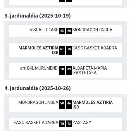
3. jardunaldia (2025-10-19)
VISUAL-T TAKE
MONDRAGON LINGUA
63
66
MARMOLES AZTIRIA
EASO BASKET ADARRA
51
70
ISB
arri BKL MURUMENDI
ALDAPETA MARIA
98
39
IKASTETXEA
4. jardunaldia (2025-10-26)
MONDRAGON LINGUA
MARMOLES AZTIRIA
50
46
ISB
EASO BASKET ADARRA
ZASTASY
78
73