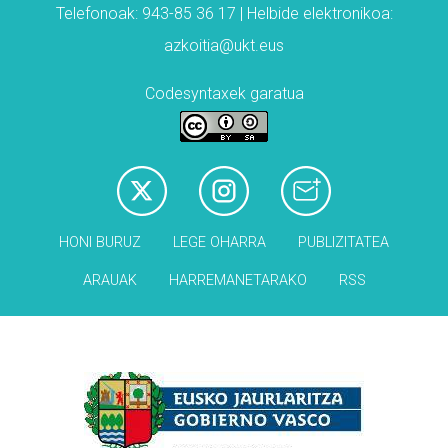
Telefonoak: 943-85 36 17 | Helbide elektronikoa:
azkoitia@ukt.eus
Codesyntaxek garatua
HONI BURUZ
LEGE OHARRA
PUBLIZITATEA
ARAUAK
HARREMANETARAKO
RSS
Babesleak