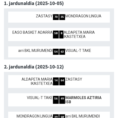
1. jardunaldia (2025-10-05)
ZASTASY
MONDRAGON LINGUA
70
35
EASO BASKET ADARRA
ALDAPETA MARIA
58
8
IKASTETXEA
arri BKL MURUMENDI
VISUAL-T TAKE
54
63
2. jardunaldia (2025-10-12)
ALDAPETA MARIA
ZASTASY
14
64
IKASTETXEA
VISUAL-T TAKE
MARMOLES AZTIRIA
56
49
ISB
MONDRAGON LINGUA
arri BKL MURUMENDI
39
68