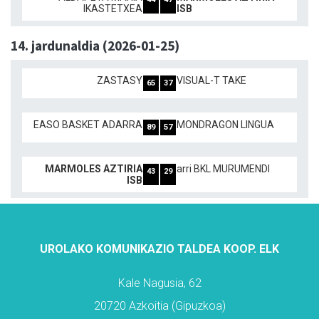
IKASTETXEA
ISB
14. jardunaldia (2026-01-25)
ZASTASY
VISUAL-T TAKE
65
37
EASO BASKET ADARRA
MONDRAGON LINGUA
89
57
MARMOLES AZTIRIA
arri BKL MURUMENDI
43
29
ISB
UROLAKO KOMUNIKAZIO TALDEA KOOP. ELK
Kale Nagusia, 62
20720 Azkoitia (Gipuzkoa)