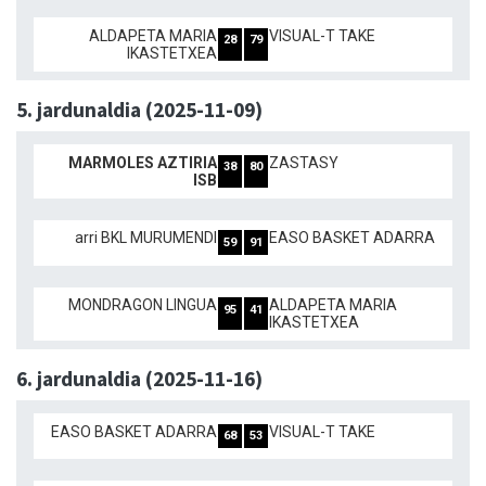
ALDAPETA MARIA
VISUAL-T TAKE
28
79
IKASTETXEA
5. jardunaldia (2025-11-09)
MARMOLES AZTIRIA
ZASTASY
38
80
ISB
arri BKL MURUMENDI
EASO BASKET ADARRA
59
91
MONDRAGON LINGUA
ALDAPETA MARIA
95
41
IKASTETXEA
6. jardunaldia (2025-11-16)
EASO BASKET ADARRA
VISUAL-T TAKE
68
53