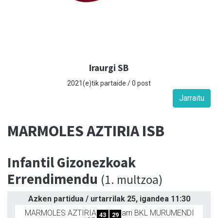
Iraurgi SB
2021(e)tik partaide / 0 post
Jarraitu
MARMOLES AZTIRIA ISB
Infantil Gizonezkoak
Errendimendu
(1. multzoa)
Azken partidua / urtarrilak 25, igandea 11:30
MARMOLES AZTIRIA
arri BKL MURUMENDI
43
29