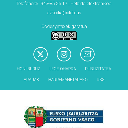
Telefonoak: 943-85 36 17 | Helbide elektronikoa:
azkoitia@ukt.eus
Codesyntaxek garatua
HONI BURUZ
LEGE OHARRA
PUBLIZITATEA
ARAUAK
HARREMANETARAKO
RSS
Babesleak