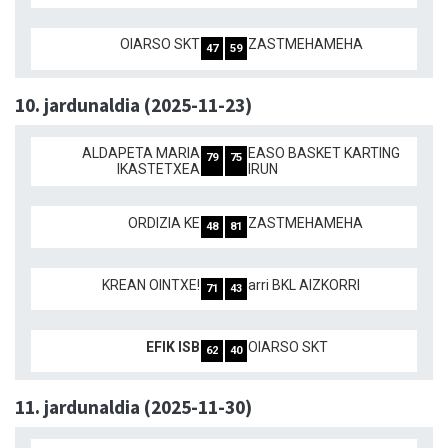
OIARSO SKT
ZASTMEHAMEHA
47
59
10. jardunaldia (2025-11-23)
ALDAPETA MARIA
EASO BASKET KARTING
79
75
IKASTETXEA
IRUN
ORDIZIA KE
ZASTMEHAMEHA
48
81
KREAN OINTXE!
arri BKL AIZKORRI
71
43
EFIK ISB
OIARSO SKT
62
40
11. jardunaldia (2025-11-30)