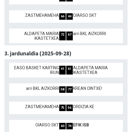
ZASTMEHAMEHA
OIARSO SKT
66
44
ALDAPETA MARIA
arri BKL AIZKORRI
72
67
IKASTETXEA
3. jardunaldia (2025-09-28)
EASO BASKET KARTING
ALDAPETA MARIA
41
61
IRUN
IKASTETXEA
arri BKL AIZKORRI
KREAN OINTXE!
58
77
ZASTMEHAMEHA
ORDIZIA KE
75
56
OIARSO SKT
EFIK ISB
60
74