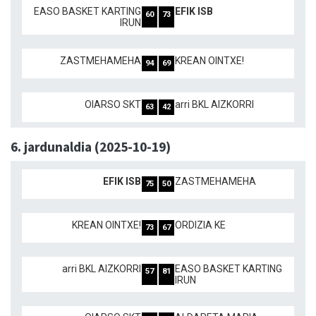
EASO BASKET KARTING
EFIK ISB
60
73
IRUN
ZASTMEHAMEHA
KREAN OINTXE!
94
69
OIARSO SKT
arri BKL AIZKORRI
63
42
6. jardunaldia (2025-10-19)
EFIK ISB
ZASTMEHAMEHA
75
50
KREAN OINTXE!
ORDIZIA KE
73
67
arri BKL AIZKORRI
EASO BASKET KARTING
57
81
IRUN