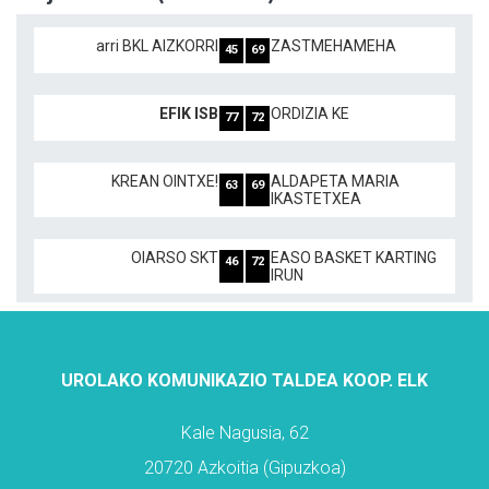
arri BKL AIZKORRI
ZASTMEHAMEHA
45
69
EFIK ISB
ORDIZIA KE
77
72
KREAN OINTXE!
ALDAPETA MARIA
63
69
IKASTETXEA
OIARSO SKT
EASO BASKET KARTING
46
72
IRUN
UROLAKO KOMUNIKAZIO TALDEA KOOP. ELK
Kale Nagusia, 62
20720 Azkoitia (Gipuzkoa)