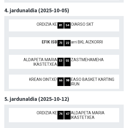
4. jardunaldia (2025-10-05)
ORDIZIA KE
OIARSO SKT
81
54
EFIK ISB
arri BKL AIZKORRI
73
22
ALDAPETA MARIA
ZASTMEHAMEHA
53
55
IKASTETXEA
KREAN OINTXE!
EASO BASKET KARTING
66
98
IRUN
5. jardunaldia (2025-10-12)
ORDIZIA KE
ALDAPETA MARIA
74
47
IKASTETXEA