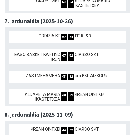
OIARSO SKT
ALDAPETA MARIA
53
63
IKASTETXEA
7. jardunaldia (2025-10-26)
ORDIZIA KE
EFIK ISB
67
84
EASO BASKET KARTING
OIARSO SKT
67
52
IRUN
ZASTMEHAMEHA
arri BKL AIZKORRI
95
32
ALDAPETA MARIA
KREAN OINTXE!
68
71
IKASTETXEA
8. jardunaldia (2025-11-09)
KREAN OINTXE!
OIARSO SKT
44
62