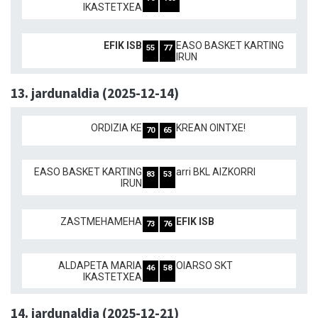
IKASTETXEA
EFIK ISB
EASO BASKET KARTING
55
77
IRUN
13. jardunaldia (2025-12-14)
ORDIZIA KE
KREAN OINTXE!
70
65
EASO BASKET KARTING
arri BKL AIZKORRI
83
53
IRUN
ZASTMEHAMEHA
EFIK ISB
73
76
ALDAPETA MARIA
OIARSO SKT
46
58
IKASTETXEA
14. jardunaldia (2025-12-21)