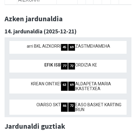
Azken jardunaldia
14. jardunaldia (2025-12-21)
arri BKL AIZKORRI
ZASTMEHAMEHA
45
69
EFIK ISB
ORDIZIA KE
77
72
KREAN OINTXE!
ALDAPETA MARIA
63
69
IKASTETXEA
OIARSO SKT
EASO BASKET KARTING
46
72
IRUN
Jardunaldi guztiak