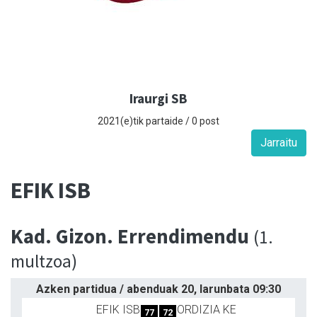
Iraurgi SB
2021(e)tik partaide / 0 post
Jarraitu
EFIK ISB
Kad. Gizon. Errendimendu
(1.
multzoa)
Azken partidua / abenduak 20, larunbata 09:30
EFIK ISB
ORDIZIA KE
77
72