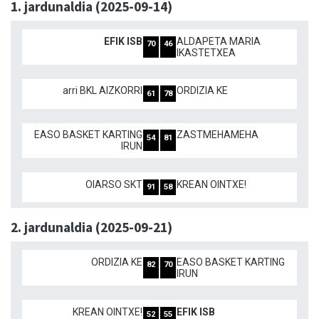
1. jardunaldia (2025-09-14)
EFIK ISB
ALDAPETA MARIA
70
46
IKASTETXEA
arri BKL AIZKORRI
ORDIZIA KE
61
78
EASO BASKET KARTING
ZASTMEHAMEHA
54
81
IRUN
OIARSO SKT
KREAN OINTXE!
91
58
2. jardunaldia (2025-09-21)
ORDIZIA KE
EASO BASKET KARTING
82
70
IRUN
KREAN OINTXE!
EFIK ISB
52
55