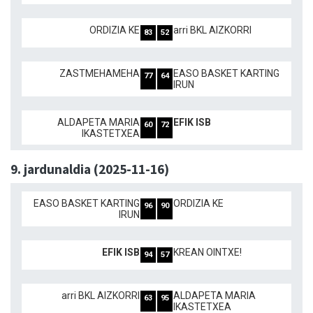
ORDIZIA KE
arri BKL AIZKORRI
83
52
ZASTMEHAMEHA
EASO BASKET KARTING
77
64
IRUN
ALDAPETA MARIA
EFIK ISB
60
72
IKASTETXEA
9. jardunaldia (2025-11-16)
EASO BASKET KARTING
ORDIZIA KE
96
90
IRUN
EFIK ISB
KREAN OINTXE!
94
57
arri BKL AIZKORRI
ALDAPETA MARIA
63
95
IKASTETXEA