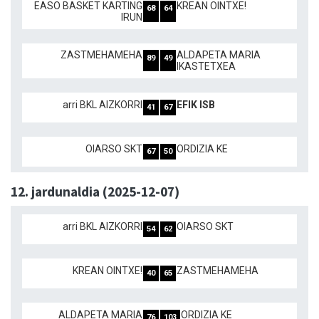
EASO BASKET KARTING
KREAN OINTXE!
68
64
IRUN
ZASTMEHAMEHA
ALDAPETA MARIA
89
49
IKASTETXEA
arri BKL AIZKORRI
EFIK ISB
41
67
OIARSO SKT
ORDIZIA KE
67
50
12. jardunaldia (2025-12-07)
arri BKL AIZKORRI
OIARSO SKT
54
62
KREAN OINTXE!
ZASTMEHAMEHA
40
65
ALDAPETA MARIA
ORDIZIA KE
76
103