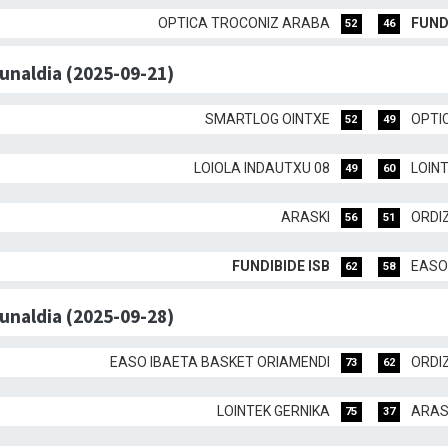
OPTICA TROCONIZ ARABA
FUND
52
46
dunaldia (2025-09-21)
SMARTLOG OINTXE
OPTI
52
49
LOIOLA INDAUTXU 08
LOIN
49
60
ARASKI
ORDI
56
51
FUNDIBIDE ISB
EASO
62
58
dunaldia (2025-09-28)
EASO IBAETA BASKET ORIAMENDI
ORDI
73
62
LOINTEK GERNIKA
ARAS
75
37