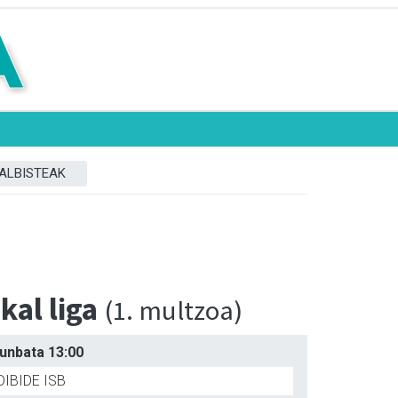
ALBISTEAK
al liga
(1. multzoa)
runbata 13:00
IBIDE ISB