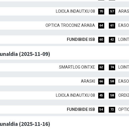
LOIOLA INDAUTXU 08
ARAS
70
57
OPTICA TROCONIZ ARABA
EASO
64
61
FUNDIBIDE ISB
LOIN
60
42
dunaldia (2025-11-09)
SMARTLOG OINTXE
LOIN
62
74
ARASKI
EASO
66
58
LOIOLA INDAUTXU 08
ORDI
45
58
FUNDIBIDE ISB
OPTI
54
72
dunaldia (2025-11-16)