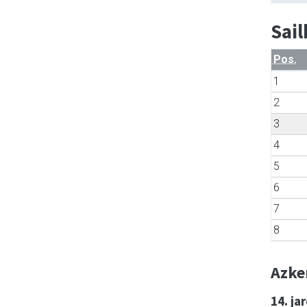
Sai
Pos.
1
2
3
4
5
6
7
8
Azke
14. ja