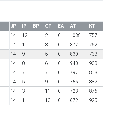
JP
IP
BP
GP
EA
AT
KT
14
12
2
0
1038
757
14
11
3
0
877
752
14
9
5
0
830
733
14
8
6
0
943
903
14
7
7
0
797
818
14
5
9
0
766
882
14
3
11
0
723
876
14
1
13
0
672
925