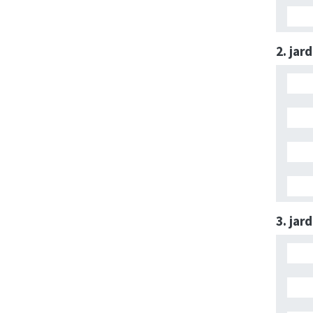
2. jar
3. jar