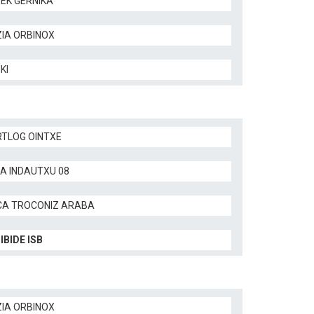
TEK GERNIKA
ZIA ORBINOX
KI
TLOG OINTXE
LA INDAUTXU 08
CA TROCONIZ ARABA
IBIDE ISB
ZIA ORBINOX