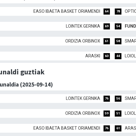
EASO IBAETA BASKET ORIAMENDI
OPTI
64
78
LOINTEK GERNIKA
FUND
69
54
ORDIZIA ORBINOX
SMAR
61
58
ARASKI
LOIO
60
44
unaldi guztiak
dunaldia (2025-09-14)
LOINTEK GERNIKA
SMAR
76
56
ORDIZIA ORBINOX
LOIO
59
51
EASO IBAETA BASKET ORIAMENDI
ARAS
76
61