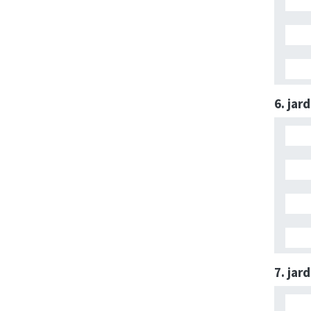
6. jar
7. jar