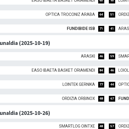
EASO IBAETA BASKET ORIAMENDI
LOIN
65
95
OPTICA TROCONIZ ARABA
ORDI
64
51
FUNDIBIDE ISB
ARAS
71
41
dunaldia (2025-10-19)
ARASKI
SMAR
46
59
EASO IBAETA BASKET ORIAMENDI
LOIO
84
46
LOINTEK GERNIKA
OPTI
77
44
ORDIZIA ORBINOX
FUND
48
67
dunaldia (2025-10-26)
SMARTLOG OINTXE
ORDI
48
57