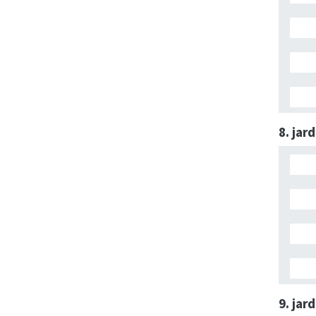
8. jar
9. jar