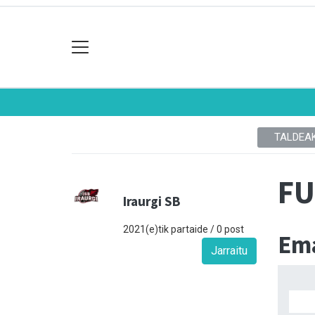
TALDEA
FU
Iraurgi SB
2021(e)tik partaide / 0 post
Ema
Jarraitu