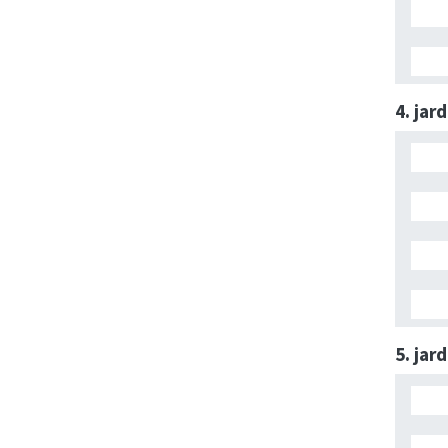
4. jar
5. jar