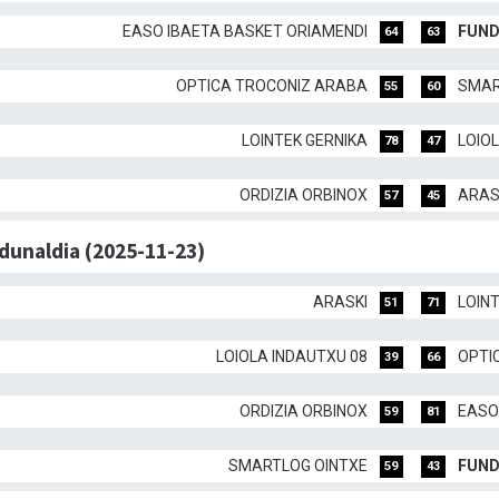
EASO IBAETA BASKET ORIAMENDI
FUND
64
63
OPTICA TROCONIZ ARABA
SMAR
55
60
LOINTEK GERNIKA
LOIO
78
47
ORDIZIA ORBINOX
ARAS
57
45
rdunaldia (2025-11-23)
ARASKI
LOIN
51
71
LOIOLA INDAUTXU 08
OPTI
39
66
ORDIZIA ORBINOX
EASO
59
81
SMARTLOG OINTXE
FUND
59
43