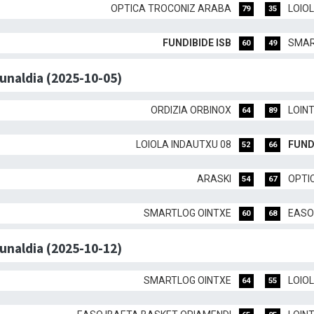
OPTICA TROCONIZ ARABA
LOIO
79
35
FUNDIBIDE ISB
SMAR
60
49
dunaldia (2025-10-05)
ORDIZIA ORBINOX
LOIN
64
89
LOIOLA INDAUTXU 08
FUND
52
66
ARASKI
OPTI
54
67
SMARTLOG OINTXE
EASO
60
68
dunaldia (2025-10-12)
SMARTLOG OINTXE
LOIO
64
55