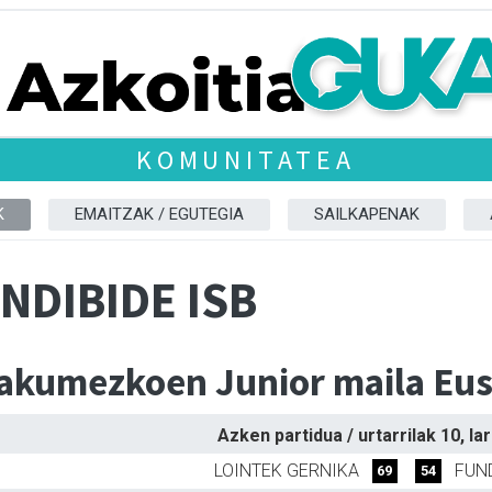
KOMUNITATEA
K
EMAITZAK / EGUTEGIA
SAILKAPENAK
NDIBIDE ISB
kumezkoen Junior maila Eusk
Azken partidua / urtarrilak 10, la
LOINTEK GERNIKA
FUND
69
54