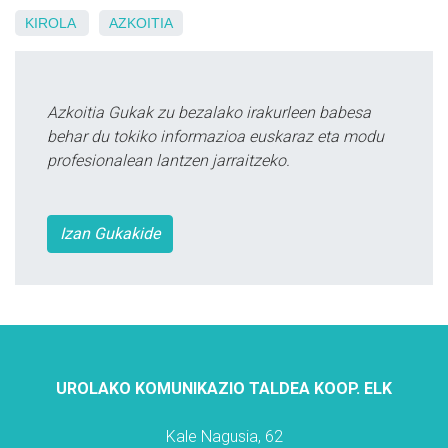
KIROLA
AZKOITIA
Azkoitia Gukak zu bezalako irakurleen babesa
behar du tokiko informazioa euskaraz eta modu
profesionalean lantzen jarraitzeko.
Izan Gukakide
UROLAKO KOMUNIKAZIO TALDEA KOOP. ELK
Kale Nagusia, 62