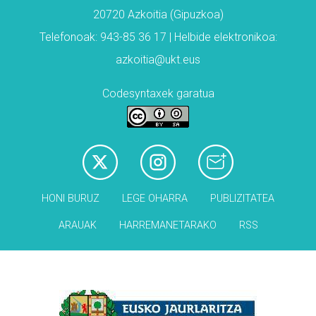
20720 Azkoitia (Gipuzkoa)
Telefonoak: 943-85 36 17 | Helbide elektronikoa:
azkoitia@ukt.eus
Codesyntaxek garatua
HONI BURUZ
LEGE OHARRA
PUBLIZITATEA
ARAUAK
HARREMANETARAKO
RSS
Babesleak