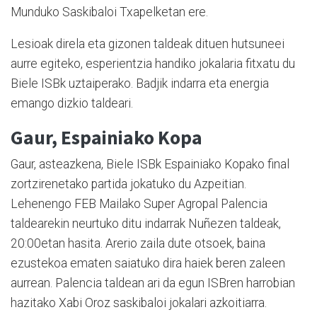
Munduko Saskibaloi Txapelketan ere.
Lesioak direla eta gizonen taldeak dituen hutsuneei
aurre egiteko, esperientzia handiko jokalaria fitxatu du
Biele ISBk uztaiperako. Badjik indarra eta energia
emango dizkio taldeari.
Gaur, Espainiako Kopa
Gaur, asteazkena, Biele ISBk Espainiako Kopako final
zortzirenetako partida jokatuko du Azpeitian.
Lehenengo FEB Mailako Super Agropal Palencia
taldearekin neurtuko ditu indarrak Nuñezen taldeak,
20:00etan hasita. Arerio zaila dute otsoek, baina
ezustekoa ematen saiatuko dira haiek beren zaleen
aurrean. Palencia taldean ari da egun ISBren harrobian
hazitako Xabi Oroz saskibaloi jokalari azkoitiarra.