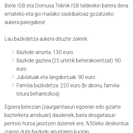
Biele ISB eta Domusa Teknik ISB taldeekin batera dena
emateko eta goi mailako saskibaloiaz gozatzeko
aukera paregabea!
Lau bazkidetza aukera dituzte zaleek:
Bazkide arrunta: 130 euro.
Bazkide gaztea (25 urtetik beherakoentzat): 90
euro.
Jubilatuak eta langabetuak: 90 euro.
Familia bazkidetza: 220 euro (bi abonu, familia-
lotura beharrezkoa).
Egoera berezian (zaurgarritasun egoeran edo gizarte
bazterketa arriskuan) daudenek, baita desgaitasun
pentsio hutsa jasotzen dutenek ere, %50eko deskontua
izango dute bazkide arruntaren kuotan.