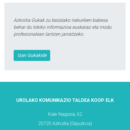
Azkoitia Gukak zu bezalako irakurleen babesa
behar du tokiko informazioa euskaraz eta modu
profesionalean lantzen jarraitzeko.
Izan Gukakide
UROLAKO KOMUNIKAZIO TALDEA KOOP. ELK
Kale Nagusia, 62
20720 Azkoitia (Gipuzkoa)