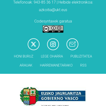
Telefonoak: 943-85 36 17 | Helbide elektronikoa:
azkoitia@ukt.eus
Codesyntaxek garatua
HONI BURUZ
LEGE OHARRA
PUBLIZITATEA
ARAUAK
HARREMANETARAKO
RSS
Babesleak