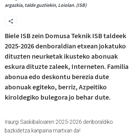
argazkia, talde guztiekin, Loiolan. (ISB)
Biele ISB zein Domusa Teknik ISB taldeek
2025-2026 denboraldian etxean jokatuko
dituzten neurketak ikusteko abonuak
eskura dituzte zaleek, Interneten. Familia
abonua edo deskontu berezia dute
abonuak egiteko, berriz, Azpeitiko
kiroldegiko bulegora jo behar dute.
Iraurgi Saskibaloiaren 2025-2026 denboraldiko
bazkidetza kanpaina martxan da!