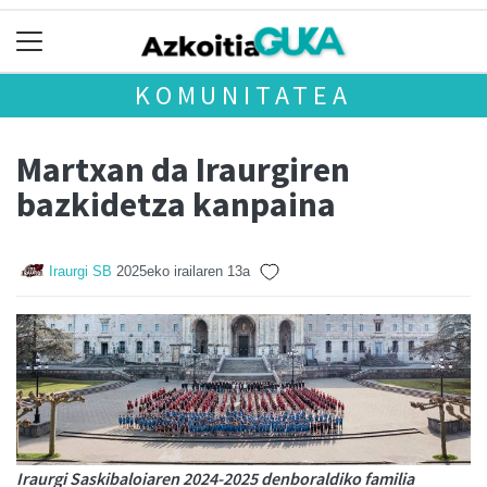
KOMUNITATEA
Martxan da Iraurgiren
bazkidetza kanpaina
Iraurgi SB
2025eko irailaren 13a
Iraurgi Saskibaloiaren 2024-2025 denboraldiko familia