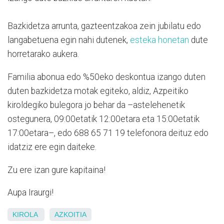
Bazkidetza arrunta, gazteentzakoa zein jubilatu edo
langabetuena egin nahi dutenek,
esteka honetan
dute
horretarako aukera.
Familia abonua edo %50eko deskontua izango duten
duten bazkidetza motak egiteko, aldiz, Azpeitiko
kiroldegiko bulegora jo behar da –astelehenetik
ostegunera, 09:00etatik 12:00etara eta 15:00etatik
17:00etara–, edo 688 65 71 19 telefonora deituz edo
idatziz ere egin daiteke.
Zu ere izan gure kapitaina!
Aupa Iraurgi!
KIROLA
AZKOITIA