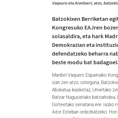
Vaqeuro eta Aranbarri, atzo, batzoki
Batzokixen Berriketan eg
Kongresuko EAJren bozera
solasaldira, eta hark Madri
Demokrazian eta instituzio
defendatzeko beharra nab
beste modu bat badagoel
Maribel Vaquero Espainiako Kong
izan zen atzo, osteguna, Batzoki
Abokatua ikasketaz, Urnietako zi
Batzar Nagusietako batzarkidea, 
Gorteetako senataria ere. Iazko
Aitor Esteban ordezkatzeko. Hor