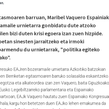
an.
itasmoaren barruan, Maribel Vaquero Espainia
maile urnietarra gonbidatu dute atzoko
len bizi duten krisi egoera izan zuen hizpide.
etan sinesten jarraitzeko eta irmoki
armendu du urnietarrak, "politika egiteko
ako”.
resuko EAJren bozeramaile urnietarra Azkoitiko batzokian
xen Berriketan egitasmoaren barruko solasaldia eskaintzeko.
negotzia eta alkateordea izan zen Vaquero, baita Gipuzkoak
Eusko Legebiltzarreko parlamentaria eta Espainiako
 martxoan, EAJk Vaquero hautatu zuen Espainiako Kongresua
i hala, kargu hori betetzen duen EAJko lehen emakumea da