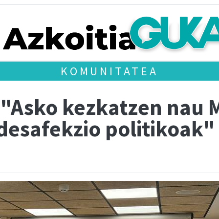
KOMUNITATEA
 "Asko kezkatzen nau M
desafekzio politikoak"