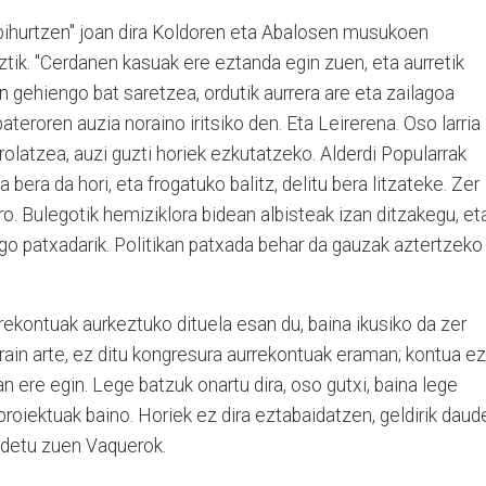
 bihurtzen" joan dira Koldoren eta Abalosen musukoen
tik. "Cerdanen kasuak ere eztanda egin zuen, eta aurretik
n gehiengo bat saretzea, ordutik aurrera are eta zailagoa
ateroren auzia noraino iritsiko den. Eta Leirerena. Oso larria
trolatzea, auzi guzti horiek ezkutatzeko. Alderdi Popularrak
bera da hori, eta frogatuko balitz, delitu bera litzateke. Zer
. Bulegotik hemiziklora bidean albisteak izan ditzakegu, et
ango patxadarik. Politikan patxada behar da gauzak aztertzeko
kontuak aurkeztuko dituela esan du, baina ikusiko da zer
rain arte, ez ditu kongresura aurrekontuak eraman; kontua ez
n ere egin. Lege batzuk onartu dira, oso gutxi, baina lege
proiektuak baino. Horiek ez dira eztabaidatzen, geldirik daud
aldetu zuen Vaquerok.