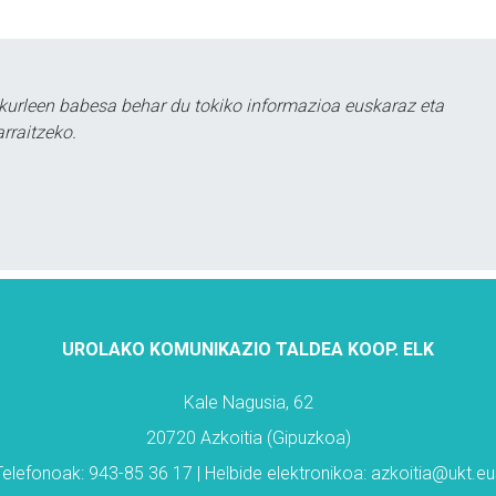
kurleen babesa behar du tokiko informazioa euskaraz eta
rraitzeko.
UROLAKO KOMUNIKAZIO TALDEA KOOP. ELK
Kale Nagusia, 62
20720 Azkoitia (Gipuzkoa)
Telefonoak: 943-85 36 17 | Helbide elektronikoa: azkoitia@ukt.eu