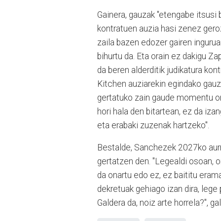
Gainera, gauzak "etengabe itsusi
kontratuen auzia hasi zenez geroz
zaila bazen edozer gairen ingurua
bihurtu da. Eta orain ez dakigu Zap
da beren alderditik judikatura kon
Kitchen auziarekin egindako gauza 
gertatuko zain gaude momentu oro
hori hala den bitartean, ez da iz
eta erabaki zuzenak hartzeko".
Bestalde, Sanchezek 2027ko aurre
gertatzen den. "Legealdi osoan, o
da onartu edo ez, ez baititu erama
dekretuak gehiago izan dira, lege 
Galdera da, noiz arte horrela?", g