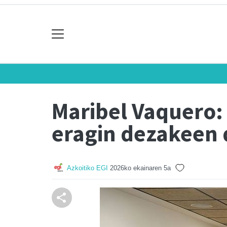
Maribel Vaquero:
eragin dezakeen 
Azkoitiko EGI
2026ko ekainaren 5a