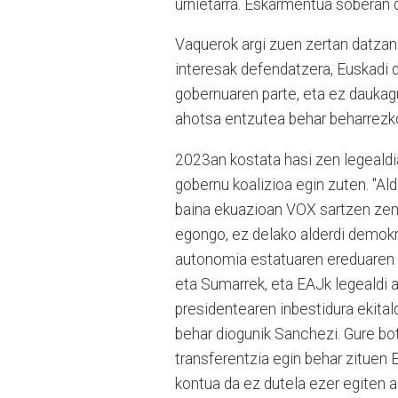
urnietarra. Eskarmentua soberan du
Vaquerok argi zuen zertan datzan
interesak defendatzera, Euskadi 
gobernuaren parte, eta ez daukagu
ahotsa entzutea behar beharrezko
2023an kostata hasi zen legealdi
gobernu koalizioa egin zuten. "Ald
baina ekuazioan VOX sartzen zen
egongo, ez delako alderdi demokra
autonomia estatuaren ereduaren a
eta Sumarrek, eta EAJk legealdi
presidentearen inbestidura ekita
behar diogunik Sanchezi. Gure bot
transferentzia egin behar zituen 
kontua da ez dutela ezer egiten a