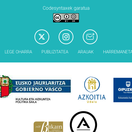
Codesyntaxek garatua
LEGE OHARRA
PUBLIZITATEA
ARAUAK
HARREMANET
Babesleak