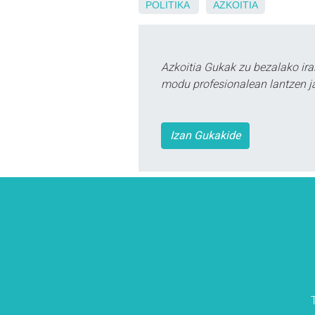
POLITIKA
AZKOITIA
Azkoitia Gukak zu bezalako ira
modu profesionalean lantzen ja
Izan Gukakide