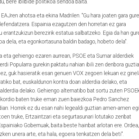
, bere ibilbide politikoa sendoa baita.
 EAJren ahotsa eta ekina Madrilen. "Gu hara joaten gara gur
defendatzera. Espainia ezagutzen den horretan ez gara
 erantzukizun berezirik estatua salbatzeko. Egia da han gur
a dela, eta egonkortasuna baldin badago, hobeto dela".
a eta gehiengo ezaren aurrean, PSOE eta Sumar alderdiek
erdi Popularra gurekin paktatu nahian ibili zen denbora guztia
ez, guk hasieratik esan genuen VOX zegoen lekuan ez ginel
tiko bat, euskaldunon kontra doan alderdia delako, eta
lderdia delako. Gehiengo alternatibo bat sortu zuten PSOE
 akordio baten truke eman zuen baiezkoa Pedro Sanchez
ldian. Horrek ez du esan nahi legealdi guztian amen-amen eg
oen truke, Ertzaintzari eta segurtasunari lotutako zenbat
Espainiako Gobernuak, baita beste hainbat arlotan ere. Ordea,
zken unera arte, eta hala, egoera tenkatzen dela beti".