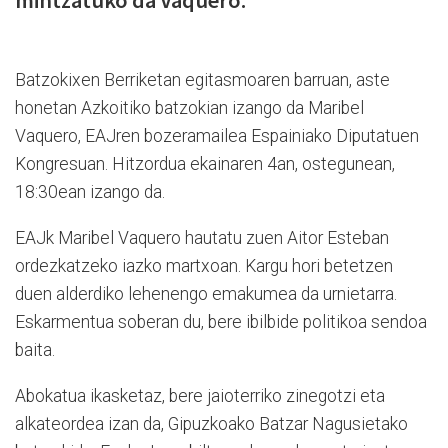
Batzokixen Berriketan egitasmoaren barruan, aste
honetan Azkoitiko batzokian izango da Maribel
Vaquero, EAJren bozeramailea Espainiako Diputatuen
Kongresuan. Hitzordua ekainaren 4an, ostegunean,
18:30ean izango da.
EAJk Maribel Vaquero hautatu zuen Aitor Esteban
ordezkatzeko iazko martxoan. Kargu hori betetzen
duen alderdiko lehenengo emakumea da urnietarra.
Eskarmentua soberan du, bere ibilbide politikoa sendoa
baita.
Abokatua ikasketaz, bere jaioterriko zinegotzi eta
alkateordea izan da, Gipuzkoako Batzar Nagusietako