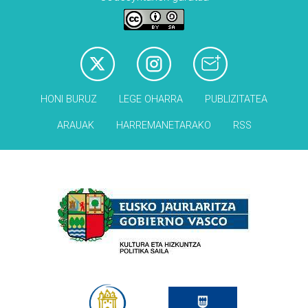
HONI BURUZ
LEGE OHARRA
PUBLIZITATEA
ARAUAK
HARREMANETARAKO
RSS
Babesleak