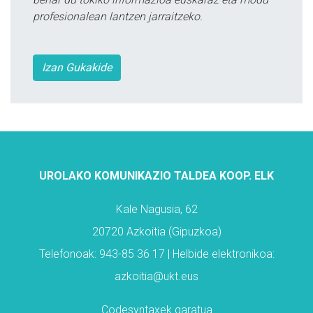
profesionalean lantzen jarraitzeko.
Izan Gukakide
UROLAKO KOMUNIKAZIO TALDEA KOOP. ELK
Kale Nagusia, 62
20720 Azkoitia (Gipuzkoa)
Telefonoak: 943-85 36 17 | Helbide elektronikoa:
azkoitia@ukt.eus
Codesyntaxek garatua