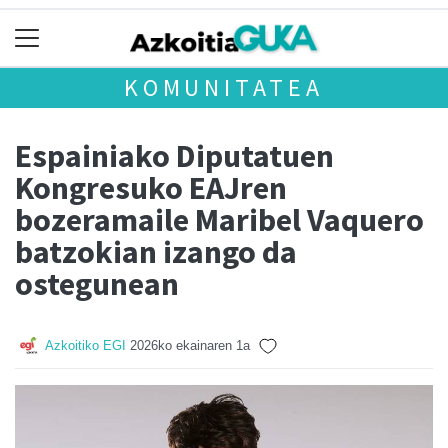
KOMUNITATEA
Espainiako Diputatuen
Kongresuko EAJren
bozeramaile Maribel Vaquero
batzokian izango da
ostegunean
Azkoitiko EGI
2026ko ekainaren 1a