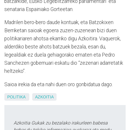
batzarkide, Eusko Legebiltzarreko parlamentari eta
senataria Espainiako Gorteetan.
Madrilen bero-bero daude kontuak, eta Batzokixen
Berriketan saioak egoera zuzen-zuzenean bizi duen
politikariaren ahotsa ekarriko digu Azkoitira. Vaquerok,
alderdiko beste ahots batzuek bezala, esan du,
legealdiak ez duela gehiagorako ematen eta Pedro
Sanchezen gobernuari eskatu dio “zezenari adarretatik
heltzeko”.
Saioa irekia da eta nahi duen oro gonbidatua dago.
POLITIKA
AZKOITIA
Azkoitia Gukak zu bezalako irakurleen babesa
behar du tokiko informazioa euskaraz eta modu