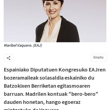
Maribel Vaquero. (EAJ)
Erraztu
Espainiako Diputatuen Kongresuko EAJren
bozeramaileak solasaldia eskainiko du
Batzokixen Berriketan egitasmoaren
barruan. Madrilen kontuak "bero-bero"
dauden honetan, hango egoeraz
mintzatuko da Vaquero.