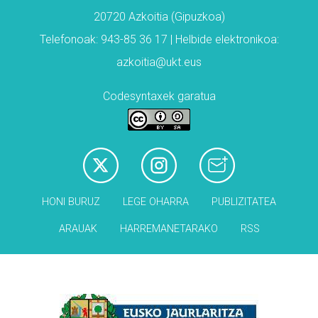
20720 Azkoitia (Gipuzkoa)
Telefonoak: 943-85 36 17 | Helbide elektronikoa:
azkoitia@ukt.eus
Codesyntaxek garatua
HONI BURUZ
LEGE OHARRA
PUBLIZITATEA
ARAUAK
HARREMANETARAKO
RSS
Babesleak