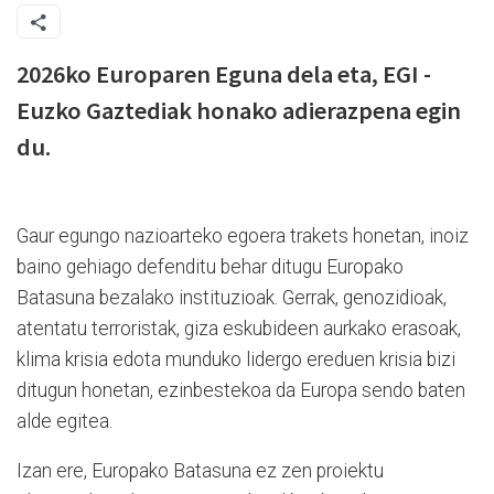
2026ko Europaren Eguna dela eta, EGI -
Euzko Gaztediak honako adierazpena egin
du.
Gaur egungo nazioarteko egoera trakets honetan, inoiz
baino gehiago defenditu behar ditugu Europako
Batasuna bezalako instituzioak. Gerrak, genozidioak,
atentatu terroristak, giza eskubideen aurkako erasoak,
klima krisia edota munduko lidergo ereduen krisia bizi
ditugun honetan, ezinbestekoa da Europa sendo baten
alde egitea.
Izan ere, Europako Batasuna ez zen proiektu