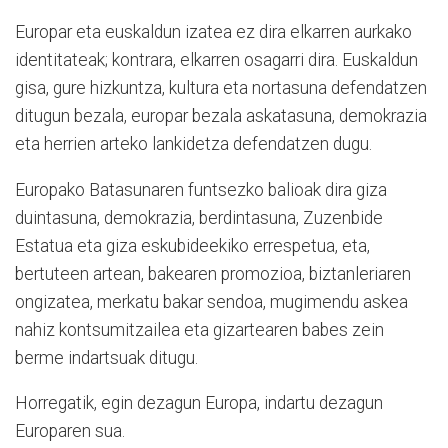
Europar eta euskaldun izatea ez dira elkarren aurkako
identitateak; kontrara, elkarren osagarri dira. Euskaldun
gisa, gure hizkuntza, kultura eta nortasuna defendatzen
ditugun bezala, europar bezala askatasuna, demokrazia
eta herrien arteko lankidetza defendatzen dugu.
Europako Batasunaren funtsezko balioak dira giza
duintasuna, demokrazia, berdintasuna, Zuzenbide
Estatua eta giza eskubideekiko errespetua, eta,
bertuteen artean, bakearen promozioa, biztanleriaren
ongizatea, merkatu bakar sendoa, mugimendu askea
nahiz kontsumitzailea eta gizartearen babes zein
berme indartsuak ditugu.
Horregatik, egin dezagun Europa, indartu dezagun
Europaren sua.