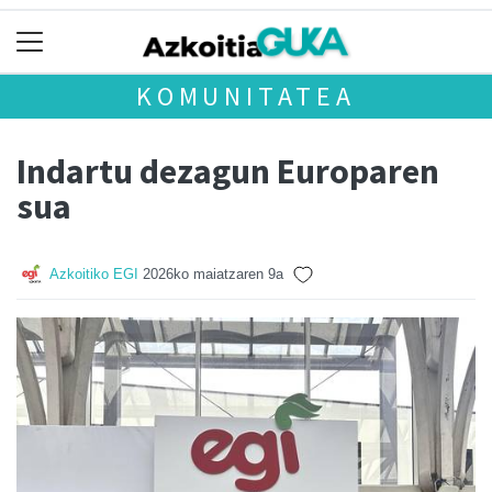
KOMUNITATEA
Indartu dezagun Europaren
sua
Azkoitiko EGI
2026ko maiatzaren 9a