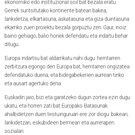
ekonomiko edo instituzional soil bat bezala eratu.
Gerrek suntsitutako kontinente batean bakea,
lankidetza, elkartasuna, askatasuna eta giza duintasuna
ekarriko zuen proiektu bezala gorpuztu zen. Gaur, inoiz
baino gehiago, balio horiek defendatu eta indartu behar
ditugu.
Europa indartsu bat aldarrikatu nahi dugu: herritarren
zerbitzura egongo den Europa bat, herritarren ongizatea
defendatuko duena, eta bidegabekerien aurrean tinko
eta ausart agertuko dena.
Euskadin jaio, bizi eta garatzeko dugun zortea ezin dugu
ukatu, eta horren zati bat Europako Batasunak
ahalbidetzen duen testuinguruari ere zor diogu: bakeari,
lankidetzari, eskubideen bermeari eta aurrerapen
sozialari.