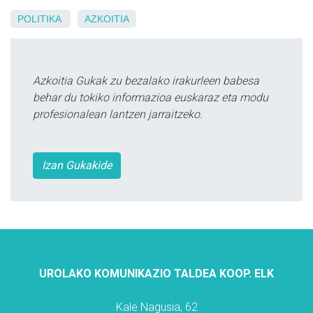
POLITIKA
AZKOITIA
Azkoitia Gukak zu bezalako irakurleen babesa
behar du tokiko informazioa euskaraz eta modu
profesionalean lantzen jarraitzeko.
Izan Gukakide
UROLAKO KOMUNIKAZIO TALDEA KOOP. ELK
Kale Nagusia, 62