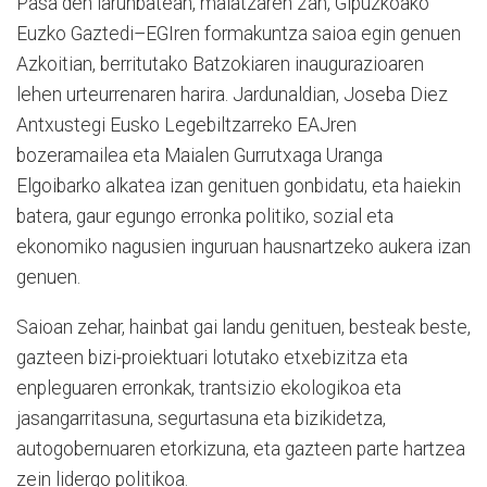
Pasa den larunbatean, maiatzaren 2an, Gipuzkoako
Euzko Gaztedi–EGIren formakuntza saioa egin genuen
Azkoitian, berritutako Batzokiaren inaugurazioaren
lehen urteurrenaren harira. Jardunaldian, Joseba Diez
Antxustegi Eusko Legebiltzarreko EAJren
bozeramailea eta Maialen Gurrutxaga Uranga
Elgoibarko alkatea izan genituen gonbidatu, eta haiekin
batera, gaur egungo erronka politiko, sozial eta
ekonomiko nagusien inguruan hausnartzeko aukera izan
genuen.
Saioan zehar, hainbat gai landu genituen, besteak beste,
gazteen bizi-proiektuari lotutako etxebizitza eta
enpleguaren erronkak, trantsizio ekologikoa eta
jasangarritasuna, segurtasuna eta bizikidetza,
autogobernuaren etorkizuna, eta gazteen parte hartzea
zein lidergo politikoa.