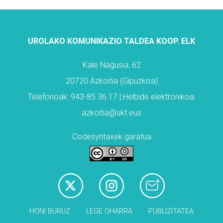
UROLAKO KOMUNIKAZIO TALDEA KOOP. ELK
Kale Nagusia, 62
20720 Azkoitia (Gipuzkoa)
Telefonoak: 943-85 36 17 | Helbide elektronikoa:
azkoitia@ukt.eus
Codesyntaxek garatua
HONI BURUZ
LEGE OHARRA
PUBLIZITATEA