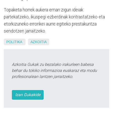
Topaketa horrek aukera eman zigun ideiak
partekatzeko, ikuspegi ezberdinak kontrastatzeko eta
etorkizuneko erronkei aurre egiteko prestakuntza
sendotzen jarraitzeko.
POLITIKA
AZKOITIA
Azkoitia Gukak zu bezalako irakurleen babesa
behar du tokiko informazioa euskaraz eta modu
profesionalean lantzen jarraitzeko.
Izan Gukakide