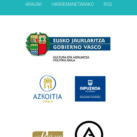
ARAUAK
HARREMANETARAKO
RSS
Babesleak