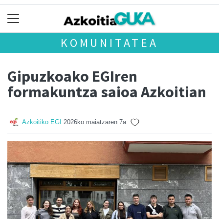
KOMUNITATEA
Gipuzkoako EGIren
formakuntza saioa Azkoitian
Azkoitiko EGI
2026ko maiatzaren 7a