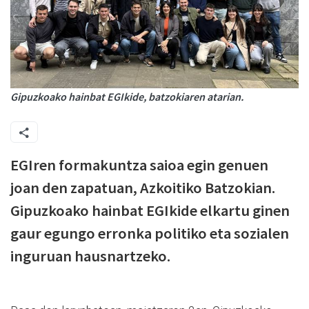
Gipuzkoako hainbat EGIkide, batzokiaren atarian.
EGIren formakuntza saioa egin genuen
joan den zapatuan, Azkoitiko Batzokian.
Gipuzkoako hainbat EGIkide elkartu ginen
gaur egungo erronka politiko eta sozialen
inguruan hausnartzeko.