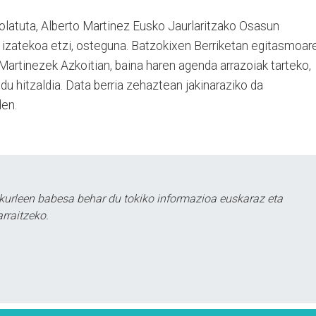
olatuta, Alberto Martinez Eusko Jaurlaritzako Osasun
n izatekoa etzi, osteguna. Batzokixen Berriketan egitasmoar
Martinezek Azkoitian, baina haren agenda arrazoiak tarteko,
du hitzaldia. Data berria zehaztean jakinaraziko da
den.
kurleen babesa behar du tokiko informazioa euskaraz eta
rraitzeko.