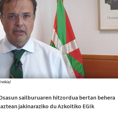
rekia)
Osasun sailburuaren hitzordua bertan behera
haztean jakinaraziko du Azkoitiko EGIk