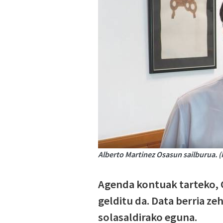
Alberto Martinez Osasun sailburua. (I
Agenda kontuak tarteko, 
gelditu da. Data berria ze
solasaldirako eguna.