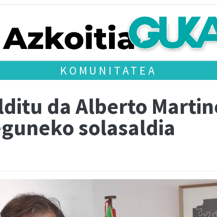
KOMUNITATEA
lditu da Alberto Marti
eguneko solasaldia