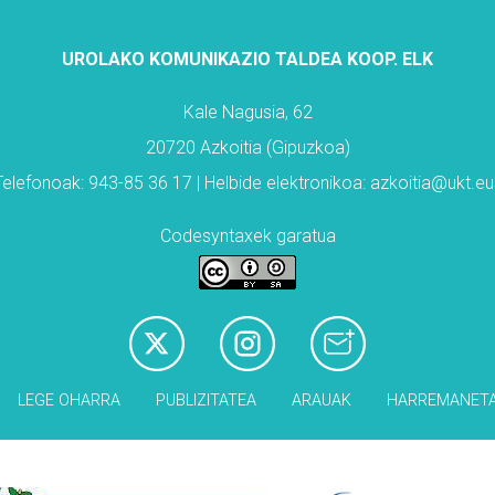
UROLAKO KOMUNIKAZIO TALDEA KOOP. ELK
Kale Nagusia, 62
20720 Azkoitia (Gipuzkoa)
Telefonoak: 943-85 36 17 | Helbide elektronikoa: azkoitia@ukt.eu
Codesyntaxek garatua
LEGE OHARRA
PUBLIZITATEA
ARAUAK
HARREMANET
Babesleak