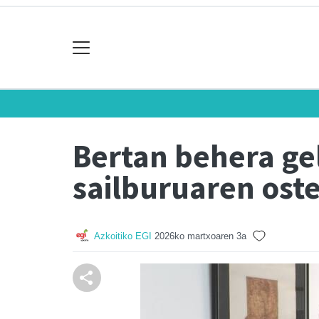
Bertan behera ge
sailburuaren ost
Azkoitiko EGI
2026ko martxoaren 3a