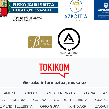
Gertuko informazioa, euskaraz
AMEZTI
ANBOTO
ANTXETA IRRATIA
ATARIA
AZP
TIA
GEURIA
GOIENA
GOIERRI TELEBISTA
GUAIXE
IZMENDI TELEBISTA
ORIO GUKA
TXINTXARRI
ZARAUT