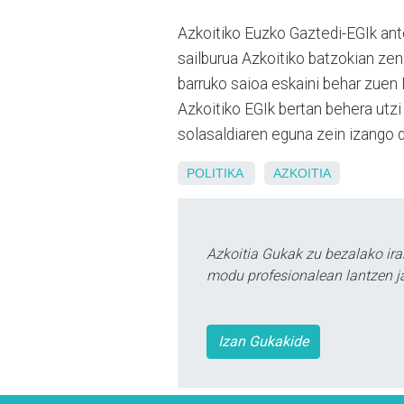
Azkoitiko Euzko Gaztedi-EGIk ant
sailburua Azkoitiko batzokian ze
barruko saioa eskaini behar zuen 
Azkoitiko EGIk bertan behera utzi 
solasaldiaren eguna zein izango 
POLITIKA
AZKOITIA
Azkoitia Gukak zu bezalako ira
modu profesionalean lantzen ja
Izan Gukakide