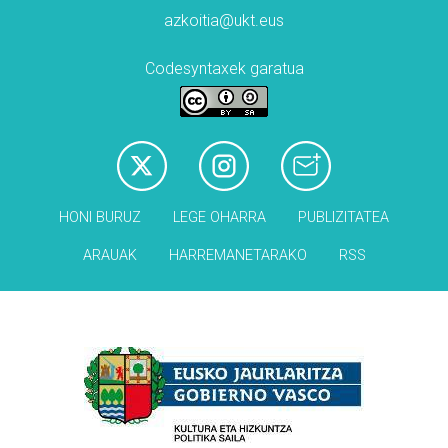
azkoitia@ukt.eus
Codesyntaxek garatua
HONI BURUZ
LEGE OHARRA
PUBLIZITATEA
ARAUAK
HARREMANETARAKO
RSS
Babesleak