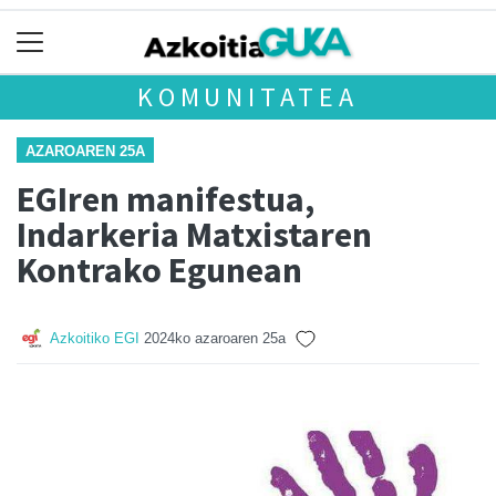
KOMUNITATEA
AZAROAREN 25A
EGIren manifestua,
Indarkeria Matxistaren
Kontrako Egunean
Azkoitiko EGI
2024ko azaroaren 25a