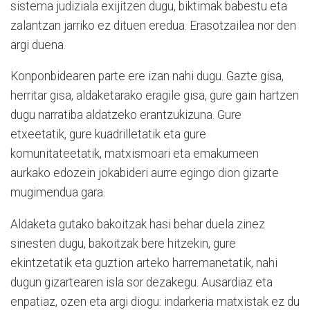
sistema judiziala exijitzen dugu, biktimak babestu eta
zalantzan jarriko ez dituen eredua. Erasotzailea nor den
argi duena.
Konponbidearen parte ere izan nahi dugu. Gazte gisa,
herritar gisa, aldaketarako eragile gisa, gure gain hartzen
dugu narratiba aldatzeko erantzukizuna. Gure
etxeetatik, gure kuadrilletatik eta gure
komunitateetatik, matxismoari eta emakumeen
aurkako edozein jokabideri aurre egingo dion gizarte
mugimendua gara.
Aldaketa gutako bakoitzak hasi behar duela zinez
sinesten dugu, bakoitzak bere hitzekin, gure
ekintzetatik eta guztion arteko harremanetatik, nahi
dugun gizartearen isla sor dezakegu. Ausardiaz eta
enpatiaz, ozen eta argi diogu: indarkeria matxistak ez du