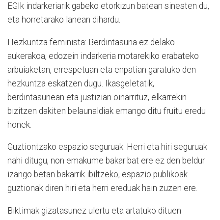
EGIk indarkeriarik gabeko etorkizun batean sinesten du,
eta horretarako lanean dihardu.
Hezkuntza feminista: Berdintasuna ez delako
aukerakoa, edozein indarkeria motarekiko erabateko
arbuiaketan, errespetuan eta enpatian garatuko den
hezkuntza eskatzen dugu. Ikasgeletatik,
berdintasunean eta justizian oinarrituz, elkarrekin
bizitzen dakiten belaunaldiak emango ditu fruitu eredu
honek.
Guztiontzako espazio seguruak: Herri eta hiri seguruak
nahi ditugu, non emakume bakar bat ere ez den beldur
izango betan bakarrik ibiltzeko, espazio publikoak
guztionak diren hiri eta herri ereduak hain zuzen ere.
Biktimak gizatasunez ulertu eta artatuko dituen