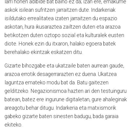
larri honen adibide bat baino ez da; izan ere, emakume
askok isilean sufritzen jarraitzen dute. Indarkeriak
isildutako errealitatea izaten jarraitzen du espazio
askotan, hura ikusaraztea zailtzen duten eta arazoa
betikotzen duten oztopo sozial eta kulturalek eusten
diote. Honek ezin du itxaron, halako egoera batek
berehalako ekintzak eskatzen ditu.
Gizarte bihozgabe eta ukatzaile baten aurrean gaude,
arazoa errotik desagerrarazten ez duena. Ukatzea
laguntza emateko modu bat da. Batu gaitezen
gelditzeko. Negazionismoa hazten ari den testuinguru
batean, batez ere ingurune digitaletan, gure ahaleginak
areagotu behar ditugu. Indarkeria eta matxismorik
gabeko gizarte baten sinesten badugu, bada garaia
ekiteko.