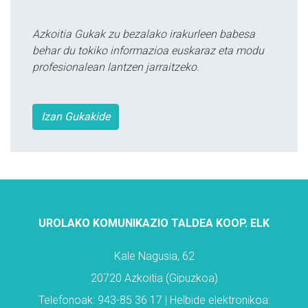
Azkoitia Gukak zu bezalako irakurleen babesa
behar du tokiko informazioa euskaraz eta modu
profesionalean lantzen jarraitzeko.
Izan Gukakide
UROLAKO KOMUNIKAZIO TALDEA KOOP. ELK
Kale Nagusia, 62
20720 Azkoitia (Gipuzkoa)
Telefonoak: 943-85 36 17 | Helbide elektronikoa: