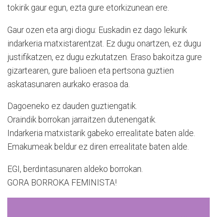
tokirik gaur egun, ezta gure etorkizunean ere.
Gaur ozen eta argi diogu: Euskadin ez dago lekurik
indarkeria matxistarentzat. Ez dugu onartzen, ez dugu
justifikatzen, ez dugu ezkutatzen. Eraso bakoitza gure
gizartearen, gure balioen eta pertsona guztien
askatasunaren aurkako erasoa da.
Dagoeneko ez dauden guztiengatik.
Oraindik borrokan jarraitzen dutenengatik.
Indarkeria matxistarik gabeko errealitate baten alde.
Emakumeak beldur ez diren errealitate baten alde.
EGI, berdintasunaren aldeko borrokan.
GORA BORROKA FEMINISTA!