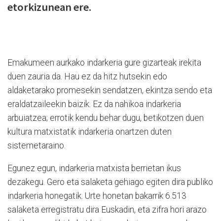
etorkizunean ere.
Emakumeen aurkako indarkeria gure gizarteak irekita
duen zauria da. Hau ez da hitz hutsekin edo
aldaketarako promesekin sendatzen, ekintza sendo eta
eraldatzaileekin baizik. Ez da nahikoa indarkeria
arbuiatzea; errotik kendu behar dugu, betikotzen duen
kultura matxistatik indarkeria onartzen duten
sistemetaraino.
Egunez egun, indarkeria matxista berrietan ikus
dezakegu. Gero eta salaketa gehiago egiten dira publiko
indarkeria honegatik. Urte honetan bakarrik 6.513
salaketa erregistratu dira Euskadin, eta zifra hori arazo