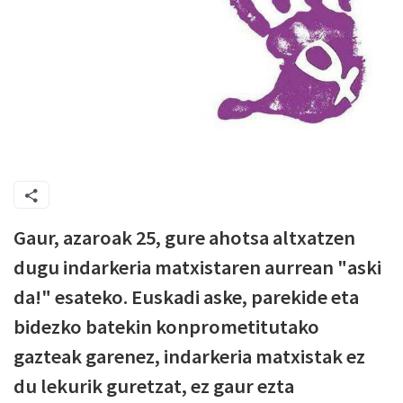
Gaur, azaroak 25, gure ahotsa altxatzen
dugu indarkeria matxistaren aurrean "aski
da!" esateko. Euskadi aske, parekide eta
bidezko batekin konprometitutako
gazteak garenez, indarkeria matxistak ez
du lekurik guretzat, ez gaur ezta