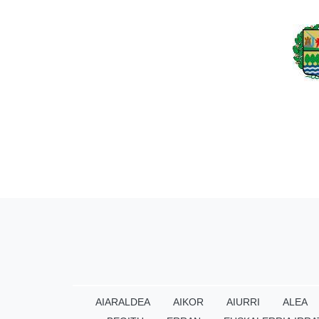
AIARALDEA
AIKOR
AIURRI
ALEA