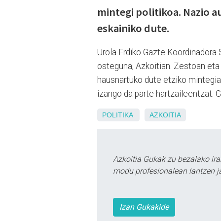
mintegi politikoa. Nazio a
eskainiko dute.
Urola Erdiko Gazte Koordinadora S
osteguna, Azkoitian. Zestoan eta 
hausnartuko dute etziko mintegian
izango da parte hartzaileentzat. G
POLITIKA
AZKOITIA
Azkoitia Gukak zu bezalako ira
modu profesionalean lantzen ja
Izan Gukakide