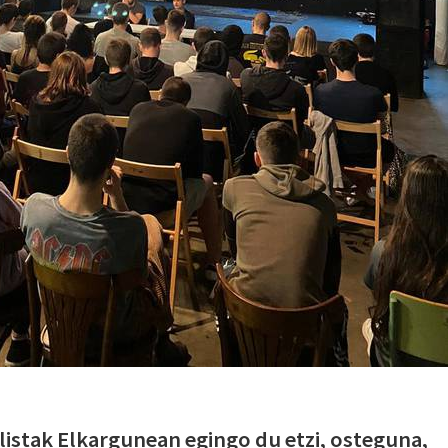
istak Elkargunean egingo du etzi, osteguna,