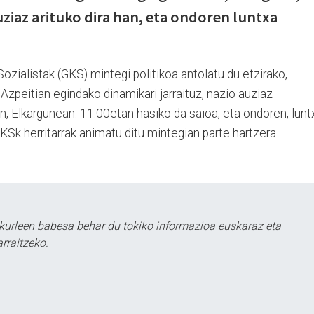
uziaz arituko dira han, eta ondoren luntxa
ozialistak (GKS) mintegi politikoa antolatu du etzirako,
Azpeitian egindako dinamikari jarraituz, nazio auziaz
, Elkargunean. 11:00etan hasiko da saioa, eta ondoren, lunt
KSk herritarrak animatu ditu mintegian parte hartzera.
kurleen babesa behar du tokiko informazioa euskaraz eta
rraitzeko.