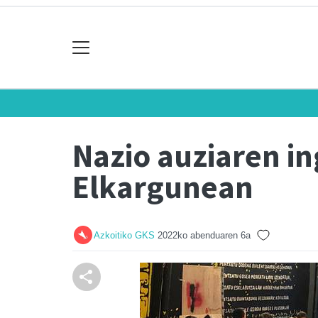
Nazio auziaren i
Elkargunean
Azkoitiko GKS
2022ko abenduaren 6a