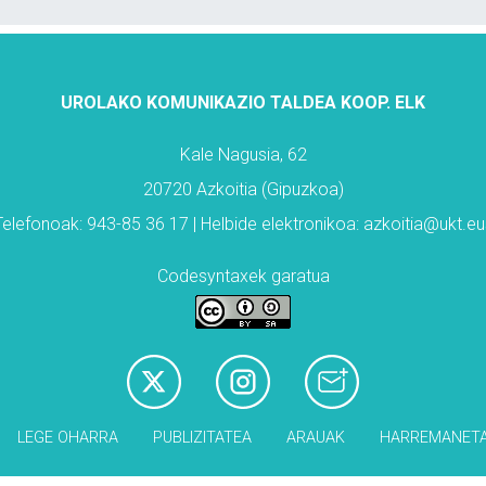
UROLAKO KOMUNIKAZIO TALDEA KOOP. ELK
Kale Nagusia, 62
20720 Azkoitia (Gipuzkoa)
Telefonoak: 943-85 36 17 | Helbide elektronikoa: azkoitia@ukt.eu
Codesyntaxek garatua
LEGE OHARRA
PUBLIZITATEA
ARAUAK
HARREMANET