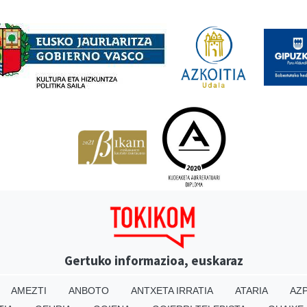
Babesleak
Gertuko informazioa, euskaraz
AMEZTI
ANBOTO
ANTXETA IRRATIA
ATARIA
AZP