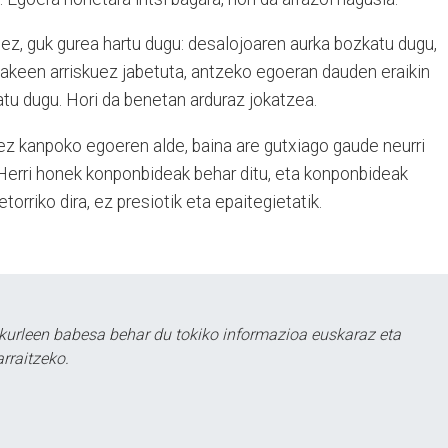
ez, guk gurea hartu dugu: desalojoaren aurka bozkatu dugu,
zakeen arriskuez jabetuta, antzeko egoeran dauden eraikin
tu dugu. Hori da benetan arduraz jokatzea.
ez kanpoko egoeren alde, baina are gutxiago gaude neurri
 Herri honek konponbideak behar ditu, eta konponbideak
etorriko dira, ez presiotik eta epaitegietatik.
kurleen babesa behar du tokiko informazioa euskaraz eta
rraitzeko.