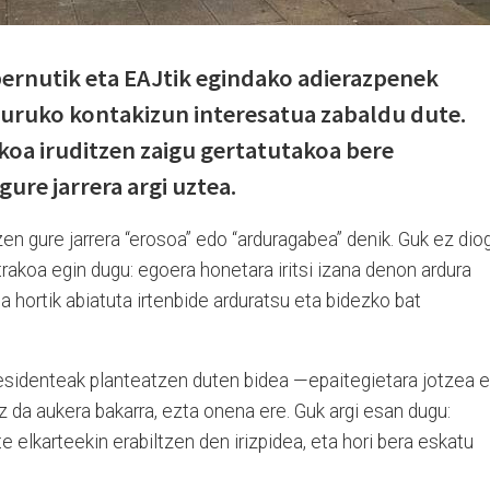
ernutik eta EAJtik egindako adierazpenek
guruko kontakizun interesatua zabaldu dute.
oa iruditzen zaigu gertatutakoa bere
ure jarrera argi uztea.
zen gure jarrera “erosoa” edo “arduragabea” denik. Guk ez dio
rakoa egin dugu: egoera honetara iritsi izana denon ardura
a hortik abiatuta irtenbide arduratsu eta bidezko bat
esidenteak planteatzen duten bidea —epaitegietara jotzea e
 da aukera bakarra, ezta onena ere. Guk argi esan dugu:
te elkarteekin erabiltzen den irizpidea, eta hori bera eskatu