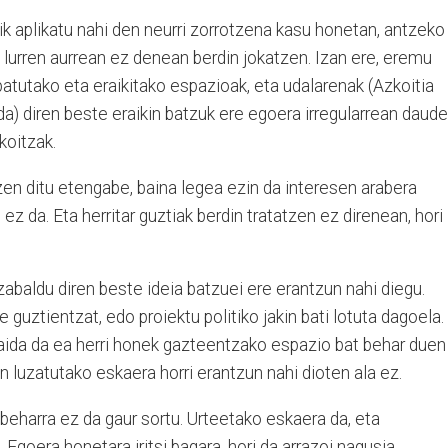
tik aplikatu nahi den neurri zorrotzena kasu honetan, antzeko
lurren aurrean ez denean berdin jokatzen. Izan ere, eremu
atutako eta eraikitako espazioak, eta udalarenak (Azkoitia
) diren beste eraikin batzuk ere egoera irregularrean daude
koitzak.
zen ditu etengabe, baina legea ezin da interesen arabera
ez da. Eta herritar guztiak berdin tratatzen ez direnean, hori
abaldu diren beste ideia batzuei ere erantzun nahi diegu.
guztientzat, edo proiektu politiko jakin bati lotuta dagoela.
baida da ea herri honek gazteentzako espazio bat behar duen
an luzatutako eskaera horri erantzun nahi dioten ala ez.
beharra ez da gaur sortu. Urteetako eskaera da, eta
 Egoera honetara iritsi bagara, hori da arrazoi nagusia.