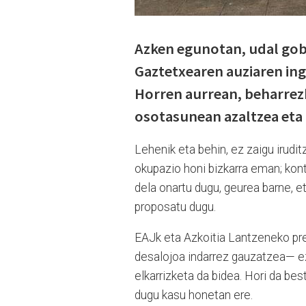
Azken egunotan, udal gob
Gaztetxearen auziaren in
Horren aurrean, beharrezk
osotasunean azaltzea eta g
Lehenik eta behin, ez zaigu irudit
okupazio honi bizkarra eman; kont
dela onartu dugu, geurea barne, et
proposatu dugu.
EAJk eta Azkoitia Lantzeneko pr
desalojoa indarrez gauzatzea— ez
elkarrizketa da bidea. Hori da bes
dugu kasu honetan ere.