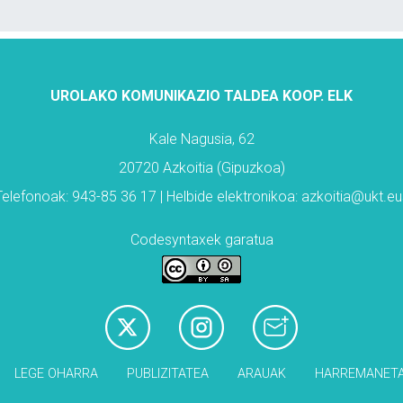
UROLAKO KOMUNIKAZIO TALDEA KOOP. ELK
Kale Nagusia, 62
20720 Azkoitia (Gipuzkoa)
Telefonoak: 943-85 36 17 | Helbide elektronikoa: azkoitia@ukt.eu
Codesyntaxek garatua
LEGE OHARRA
PUBLIZITATEA
ARAUAK
HARREMANET