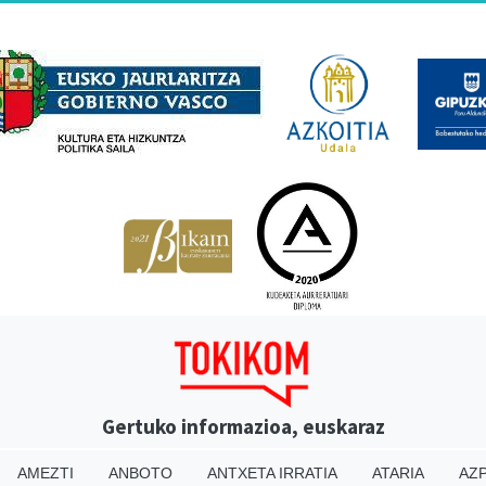
Babesleak
Gertuko informazioa, euskaraz
AMEZTI
ANBOTO
ANTXETA IRRATIA
ATARIA
AZP