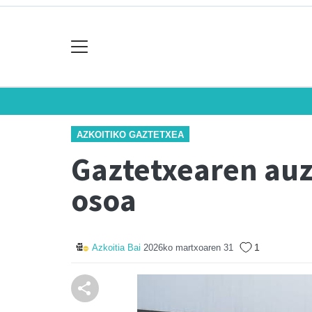
AZKOITIKO GAZTETXEA
Gaztetxearen auz
osoa
1
Azkoitia Bai
2026ko martxoaren 31