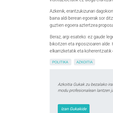
Azkenik, erantzukizunari dagokion
baina aldi berean egoerak sor dit
guztien egoera aztertzea proposa
Beraz, argi esateko: ez gaude leg
bikoitzen eta inposizioaren alde.
elkarrizketatik eta koherentziatik 
POLITIKA
AZKOITIA
Azkoitia Gukak zu bezalako ira
modu profesionalean lantzen ja
Izan Gukakide