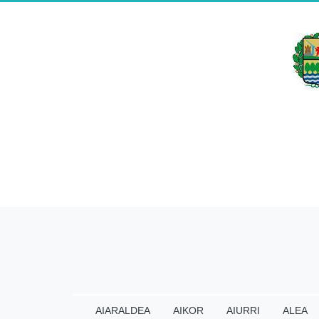
AIARALDEA
AIKOR
AIURRI
ALEA