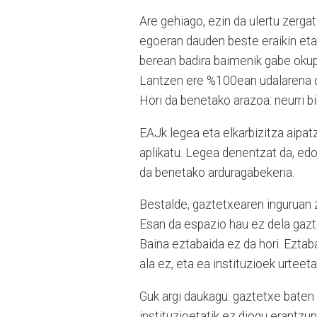
Are gehiago, ezin da ulertu zerga
egoeran dauden beste eraikin eta 
berean badira baimenik gabe okup
Lantzen ere %100ean udalarena da
Hori da benetako arazoa: neurri bi
EAJk legea eta elkarbizitza aipat
aplikatu. Legea denentzat da, edo 
da benetako arduragabekeria.
Bestalde, gaztetxearen inguruan z
Esan da espazio hau ez dela gazte 
Baina eztabaida ez da hori. Ezta
ala ez, eta ea instituzioek urteet
Guk argi daukagu: gaztetxe baten 
instituzioetatik ez diogu erantzun.