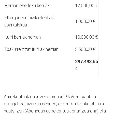
Herrian eserleku berriak
12.000,00 €
Elkargunean bizikletentzat
1.000,00 €
aparkalekua
Iturri berriak herrian
10.000,00 €
Txakurrentzat iturriak herrian
3.500,00 €
297.493,65
€
Aurrekontuak onartzeko orduan PNVren txantaia
etengabea bizi izan genuen, azkenik urtetako ohitura
hautsi zen (Abenduan aurrekontuak onartzearena) eta