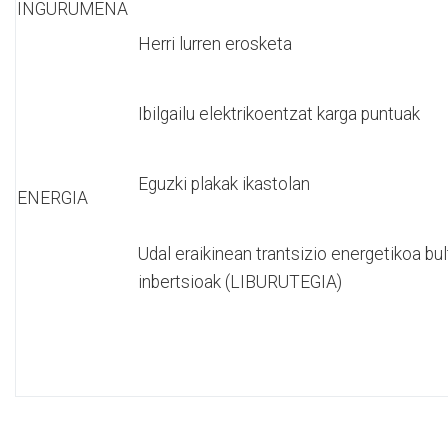
INGURUMENA
Herri lurren erosketa
Ibilgailu elektrikoentzat karga puntuak
Eguzki plakak ikastolan
ENERGIA
Udal eraikinean trantsizio energetikoa bu
inbertsioak (LIBURUTEGIA)