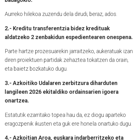
Aurreko hilekoa zuzendu dela dirudi, beraz, ados.
2.- Kreditu transferentzia bidez kredituak
aldatzeko 2 zenbakidun espedientearen onespena.
Parte hartze prozesuarekin jarraitzeko, aukeratuak izan
diren proiektuen partidak zehaztea tokatzen da orain,
eta baietz bozkatuko dugu.
3.- Azkoitiko Udalaren zerbitzura diharduten
langileen 2026 ekitaldiko ordainsarien igoera
onartzea.
Estatutik ezarritako topea hau da, ez diogu aparteko
eragozpenik ikusten eta guk ere honela onartuko dugu.
4.- Azkoitian Aroa, euskara indarberritzeko eta