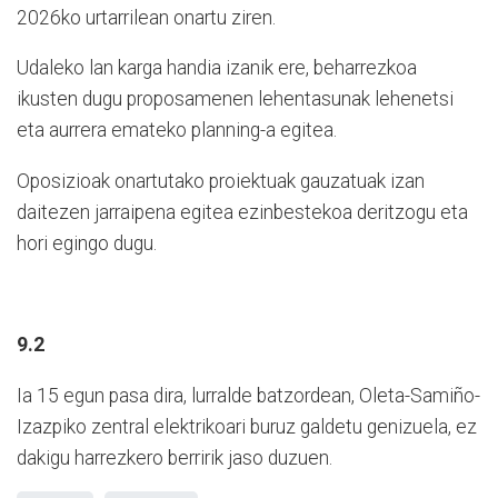
2026ko urtarrilean onartu ziren.
Udaleko lan karga handia izanik ere, beharrezkoa
ikusten dugu proposamenen lehentasunak lehenetsi
eta aurrera emateko planning-a egitea.
Oposizioak onartutako proiektuak gauzatuak izan
daitezen jarraipena egitea ezinbestekoa deritzogu eta
hori egingo dugu.
9.2
Ia 15 egun pasa dira, lurralde batzordean, Oleta-Samiño-
Izazpiko zentral elektrikoari buruz galdetu genizuela, ez
dakigu harrezkero berririk jaso duzuen.