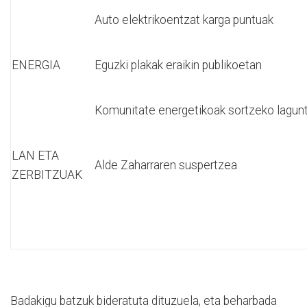
Auto elektrikoentzat karga puntuak
ENERGIA
Eguzki plakak eraikin publikoetan
Komunitate energetikoak sortzeko lagun
LAN ETA
Alde Zaharraren suspertzea
ZERBITZUAK
Badakigu batzuk bideratuta dituzuela, eta beharbada