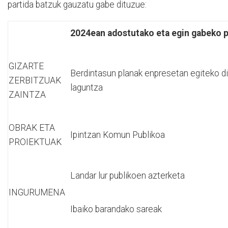
partida batzuk gauzatu gabe dituzue:
2024ean adostutako eta egin gabeko p
GIZARTE
Berdintasun planak enpresetan egiteko di
ZERBITZUAK
laguntza
ZAINTZA
OBRAK ETA
Ipintzan Komun Publikoa
PROIEKTUAK
Landar lur publikoen azterketa
INGURUMENA
Ibaiko barandako sareak