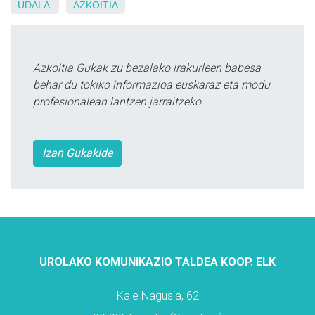
UDALA
AZKOITIA
Azkoitia Gukak zu bezalako irakurleen babesa
behar du tokiko informazioa euskaraz eta modu
profesionalean lantzen jarraitzeko.
Izan Gukakide
UROLAKO KOMUNIKAZIO TALDEA KOOP. ELK
Kale Nagusia, 62