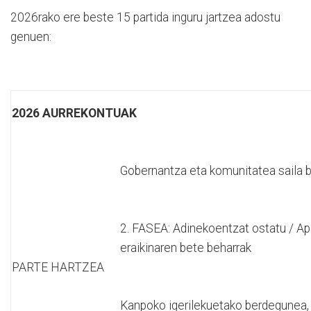
2026rako ere beste 15 partida inguru jartzea adostu
genuen:
2026 AURREKONTUAK
Gobernantza eta komunitatea saila bu
2. FASEA: Adinekoentzat ostatu / A
eraikinaren bete beharrak
PARTE HARTZEA
Kanpoko igerilekuetako berdegunea, 