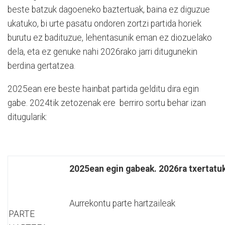
beste batzuk dagoeneko baztertuak, baina ez diguzue
ukatuko, bi urte pasatu ondoren zortzi partida horiek
burutu ez badituzue, lehentasunik eman ez diozuelako
dela, eta ez genuke nahi 2026rako jarri ditugunekin
berdina gertatzea.
2025ean ere beste hainbat partida gelditu dira egin
gabe. 2024tik zetozenak ere berriro sortu behar izan
ditugularik:
2025ean egin gabeak. 2026ra txertatu
Aurrekontu parte hartzaileak
PARTE