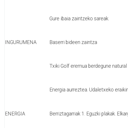
Gure ibaia zaintzeko sareak.
INGURUMENA
Baserri bideen zaintza
Txiki Golf eremua berdegune natura
Energia aurreztea. Udaletxeko eraiki
ENERGIA
Berriztagarriak 1. Eguzki plakak. Elka