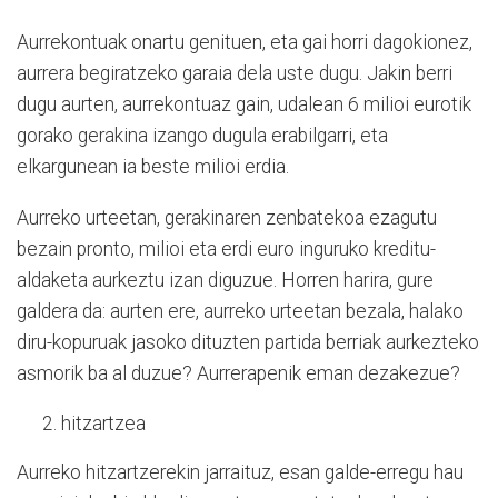
Aurrekontuak onartu genituen, eta gai horri dagokionez,
aurrera begiratzeko garaia dela uste dugu. Jakin berri
dugu aurten, aurrekontuaz gain, udalean 6 milioi eurotik
gorako gerakina izango dugula erabilgarri, eta
elkargunean ia beste milioi erdia.
Aurreko urteetan, gerakinaren zenbatekoa ezagutu
bezain pronto, milioi eta erdi euro inguruko kreditu-
aldaketa aurkeztu izan diguzue. Horren harira, gure
galdera da: aurten ere, aurreko urteetan bezala, halako
diru-kopuruak jasoko dituzten partida berriak aurkezteko
asmorik ba al duzue? Aurrerapenik eman dezakezue?
hitzartzea
Aurreko hitzartzerekin jarraituz, esan galde-erregu hau