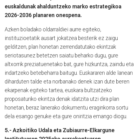
euskaldunak ahalduntzeko marko estrategikoa
2026-2036 planaren onespena.
Azken boladako oldarraldiei aurre egiteko,
instituzioetatik ausart jokatzea besterik ez zaigu
gelditzen, plan honetan zerrendatutako ekintzak
seriotasunez betetzen saiatu beharko dugu, gure
altxorrik preziatuenetako bat, gure hizkuntza, zaindu eta
indartzeko betebeharra baitugu. Euskararen alde lanean
diharduten talde eta norbanako denek izan dute beren
ekarpenak egiteko tartea, euskara bultzatzeko
proposaturiko ekintza denak idatzita utzi dira plan
honetan, beraz lanerako dokumentu eraginkorra sortu
dela esango genuke eta gure oniritzia emango diogu.
5.- Azkoitiko Udala eta Zubiaurre-Elkargune