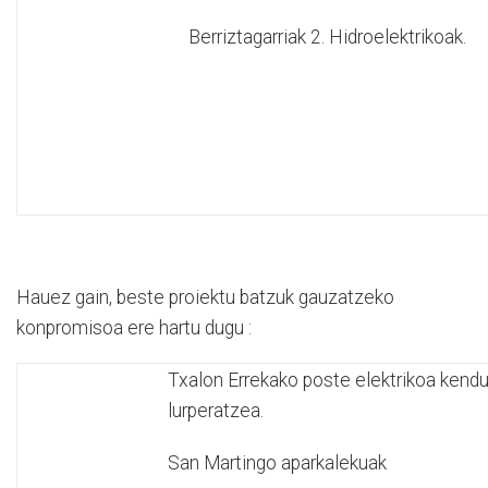
Berriztagarriak 2. Hidroelektrikoak.
Hauez gain, beste proiektu batzuk gauzatzeko
konpromisoa ere hartu dugu :
Txalon Errekako poste elektrikoa kendu
lurperatzea.
San Martingo aparkalekuak