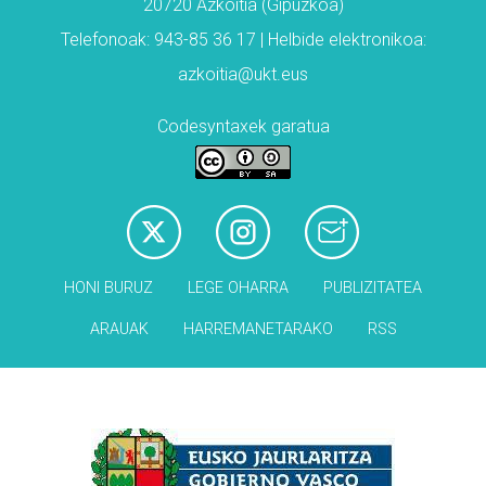
20720 Azkoitia (Gipuzkoa)
Telefonoak: 943-85 36 17 | Helbide elektronikoa:
azkoitia@ukt.eus
Codesyntaxek garatua
HONI BURUZ
LEGE OHARRA
PUBLIZITATEA
ARAUAK
HARREMANETARAKO
RSS
Babesleak