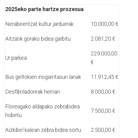
2025eko parte hartze prozesua
Nerabeentzat kultur jarduerak
10.000,00 €
Aitzatik gorako bidea garbitu
2.081,20 €
229.000,00
Ur parkea
€
Bus geltokien irisgarritasun lanak
11.912,45 €
Desfibriladoreak herrian
8.000,00 €
Floreagako aldapako zebrabidea
7.500,00 €
hobetu
Aizkibel kalean zebra bidea sortu
2.500,00 €