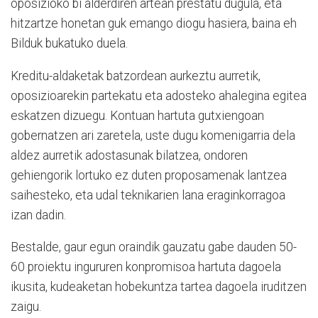
oposizioko bi alderdiren artean prestatu dugula, eta
hitzartze honetan guk emango diogu hasiera, baina eh
Bilduk bukatuko duela.
Kreditu-aldaketak batzordean aurkeztu aurretik,
oposizioarekin partekatu eta adosteko ahalegina egitea
eskatzen dizuegu. Kontuan hartuta gutxiengoan
gobernatzen ari zaretela, uste dugu komenigarria dela
aldez aurretik adostasunak bilatzea, ondoren
gehiengorik lortuko ez duten proposamenak lantzea
saihesteko, eta udal teknikarien lana eraginkorragoa
izan dadin.
Bestalde, gaur egun oraindik gauzatu gabe dauden 50-
60 proiektu ingururen konpromisoa hartuta dagoela
ikusita, kudeaketan hobekuntza tartea dagoela iruditzen
zaigu.