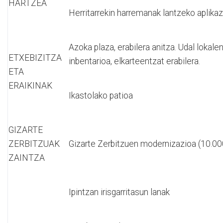
HARTZEA
Herritarrekin harremanak lantzeko aplika
Azoka plaza, erabilera anitza. Udal lokale
ETXEBIZITZA
inbentarioa, elkarteentzat erabilera.
ETA
ERAIKINAK
Ikastolako patioa
GIZARTE
ZERBITZUAK
Gizarte Zerbitzuen modernizazioa (10.00
ZAINTZA
Ipintzan irisgarritasun lanak