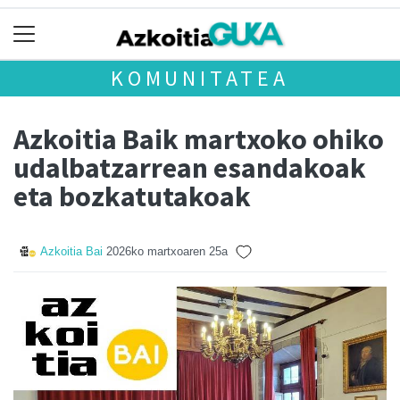
KOMUNITATEA
Azkoitia Baik martxoko ohiko
udalbatzarrean esandakoak
eta bozkatutakoak
Azkoitia Bai
2026ko martxoaren 25a