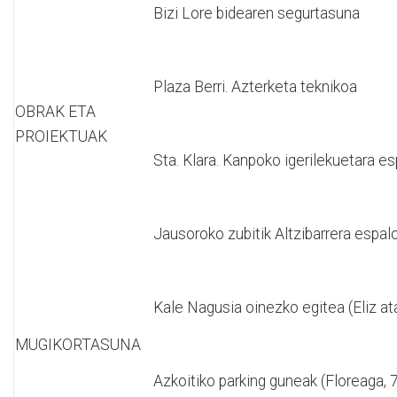
Bizi Lore bidearen segurtasuna
Plaza Berri. Azterketa teknikoa
OBRAK ETA
PROIEKTUAK
Sta. Klara. Kanpoko igerilekuetara es
Jausoroko zubitik Altzibarrera espal
Kale Nagusia oinezko egitea (Eliz ata
MUGIKORTASUNA
Azkoitiko parking guneak (Floreaga, 