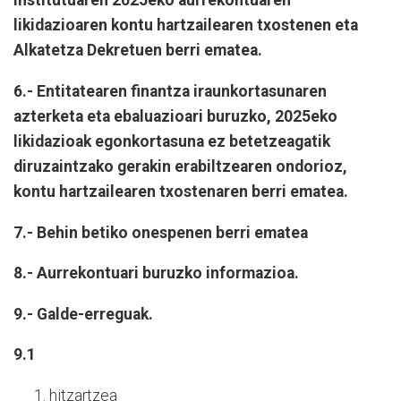
Institutuaren 2025eko aurrekontuaren
likidazioaren kontu hartzailearen txostenen eta
Alkatetza Dekretuen berri ematea.
6.- Entitatearen finantza iraunkortasunaren
azterketa eta ebaluazioari buruzko, 2025eko
likidazioak egonkortasuna ez betetzeagatik
diruzaintzako gerakin erabiltzearen ondorioz,
kontu hartzailearen txostenaren berri ematea.
7.- Behin betiko onespenen berri ematea
8.- Aurrekontuari buruzko informazioa.
9.- Galde-erreguak.
9.1
hitzartzea