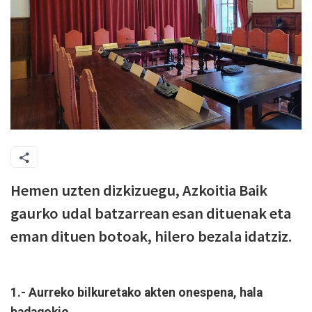
Hemen uzten dizkizuegu, Azkoitia Baik
gaurko udal batzarrean esan dituenak eta
eman dituen botoak, hilero bezala idatziz.
1.- Aurreko bilkuretako akten onespena, hala
badagokio.