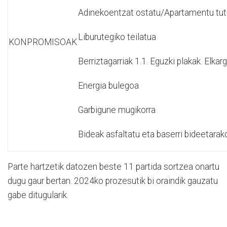
Adinekoentzat ostatu/Apartamentu tute
Liburutegiko teilatua
KONPROMISOAK
Berriztagarriak 1.1. Eguzki plakak. Elkar
Energia bulegoa
Garbigune mugikorra
Bideak asfaltatu eta baserri bideetarak
Parte hartzetik datozen beste 11 partida sortzea onartu
dugu gaur bertan. 2024ko prozesutik bi oraindik gauzatu
gabe ditugularik.