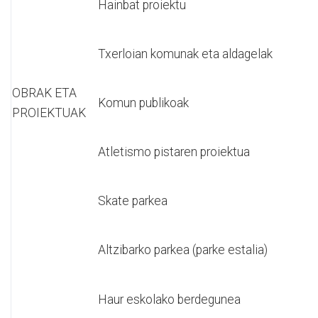
Hainbat proiektu
Txerloian komunak eta aldagelak
OBRAK ETA
Komun publikoak
PROIEKTUAK
Atletismo pistaren proiektua
Skate parkea
Altzibarko parkea (parke estalia)
Haur eskolako berdegunea