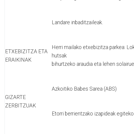
Landare inbaditzaileak.
Herri mailako etxebizitza parkea: Lo
ETXEBIZITZA ETA
hutsak Lok
ERAIKINAK
bihurtzeko araudia eta lehen solairue
Azkoitiko Babes Sarea (ABS)
GIZARTE
ZERBITZUAK
Etorri berrientzako izapideak egiteko