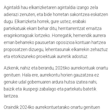
Agintaldi hau elkarrizketaren agintaldia izango zela
adierazi zenuten, eta bide horretan sakontzea eskatzen
dugu. Elkarrizketa horrek, gure ustez, erabaki
partekatuak ekarri behar ditu, herritarrentzat emaitza
eraginkorragoak lortzeko. Horregatik, hemendik aurrera
eman beharreko pausuetan oposizioa kontuan hartzea
proposatzen dizuegu, lehentasunak elkarrekin zehaztuz
eta etorkizuneko proiektuak aurretik adostuz.
Azkenik, nahiz eta berandu, 2026ko aurrekontuak onartu
genituen. Hala ere, aurrekontu horien gauzatzea ez
genuke udal gobernuaren ardura hutsa izatea nahi,
baizik eta ikuspegi zabalago eta partekatu batetik
lantzea.
Oraindik 2024ko aurrekontuetarako onartu genituen