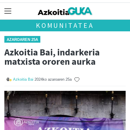
KOMUNITATEA
AZAROAREN 25A
Azkoitia Bai, indarkeria
matxista ororen aurka
Azkoitia Bai
2024ko azaroaren 25a