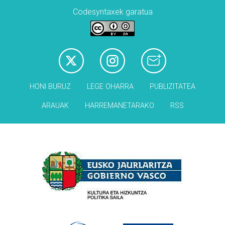
Codesyntaxek garatua
HONI BURUZ
LEGE OHARRA
PUBLIZITATEA
ARAUAK
HARREMANETARAKO
RSS
Babesleak