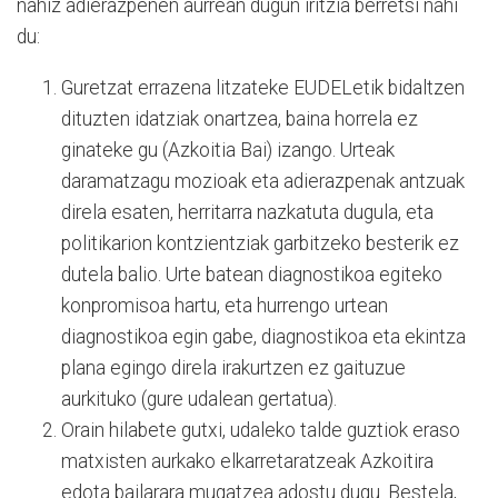
nahiz adierazpenen aurrean dugun iritzia berretsi nahi
du:
Guretzat errazena litzateke EUDELetik bidaltzen
dituzten idatziak onartzea, baina horrela ez
ginateke gu (Azkoitia Bai) izango. Urteak
daramatzagu mozioak eta adierazpenak antzuak
direla esaten, herritarra nazkatuta dugula, eta
politikarion kontzientziak garbitzeko besterik ez
dutela balio. Urte batean diagnostikoa egiteko
konpromisoa hartu, eta hurrengo urtean
diagnostikoa egin gabe, diagnostikoa eta ekintza
plana egingo direla irakurtzen ez gaituzue
aurkituko (gure udalean gertatua).
Orain hilabete gutxi, udaleko talde guztiok eraso
matxisten aurkako elkarretaratzeak Azkoitira
edota bailarara mugatzea adostu dugu. Bestela,