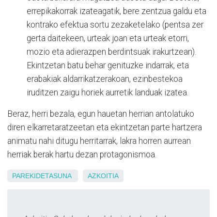
errepikakorrak izateagatik, bere zentzua galdu eta
kontrako efektua sortu zezaketelako (pentsa zer
gerta daitekeen, urteak joan eta urteak etorri,
mozio eta adierazpen berdintsuak irakurtzean).
Ekintzetan batu behar genituzke indarrak, eta
erabakiak aldarrikatzerakoan, ezinbestekoa
iruditzen zaigu horiek aurretik landuak izatea.
Beraz, herri bezala, egun hauetan herrian antolatuko
diren elkarretaratzeetan eta ekintzetan parte hartzera
animatu nahi ditugu herritarrak, lakra horren aurrean
herriak berak hartu dezan protagonismoa.
PAREKIDETASUNA
AZKOITIA