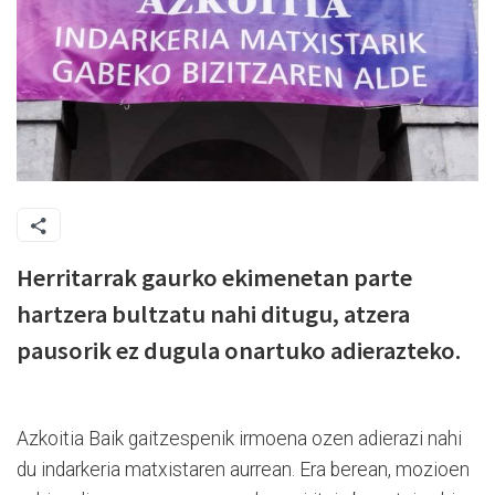
Herritarrak gaurko ekimenetan parte
hartzera bultzatu nahi ditugu, atzera
pausorik ez dugula onartuko adierazteko.
Azkoitia Baik gaitzespenik irmoena ozen adierazi nahi
du indarkeria matxistaren aurrean. Era berean, mozioen