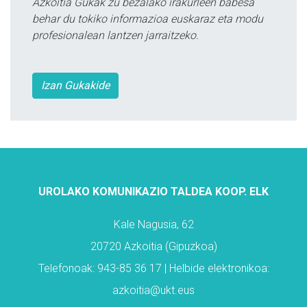
Azkoitia Gukak zu bezalako irakurleen babesa
behar du tokiko informazioa euskaraz eta modu
profesionalean lantzen jarraitzeko.
Izan Gukakide
UROLAKO KOMUNIKAZIO TALDEA KOOP. ELK
Kale Nagusia, 62
20720 Azkoitia (Gipuzkoa)
Telefonoak: 943-85 36 17 | Helbide elektronikoa:
azkoitia@ukt.eus