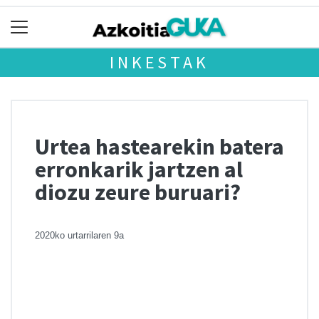
INKESTAK
Urtea hastearekin batera
erronkarik jartzen al
diozu zeure buruari?
2020ko urtarrilaren 9a
Chart
Pie chart with 3 slices.