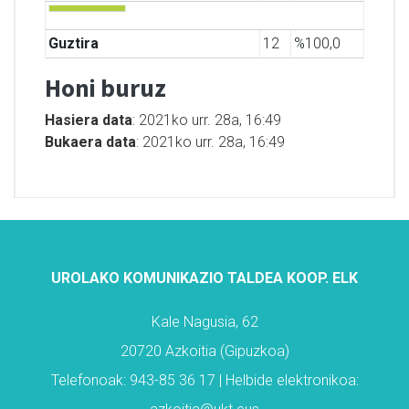
Guztira
12
%100,0
Honi buruz
Hasiera data
: 2021ko urr. 28a, 16:49
Bukaera data
: 2021ko urr. 28a, 16:49
UROLAKO KOMUNIKAZIO TALDEA KOOP. ELK
Kale Nagusia, 62
20720 Azkoitia (Gipuzkoa)
Telefonoak: 943-85 36 17 | Helbide elektronikoa: