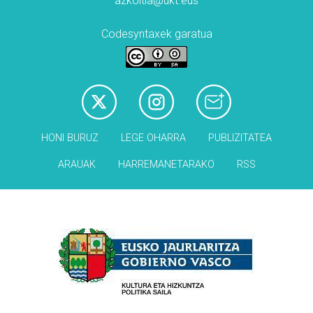
azkoitia@ukt.eus
Codesyntaxek garatua
HONI BURUZ
LEGE OHARRA
PUBLIZITATEA
ARAUAK
HARREMANETARAKO
RSS
Babesleak