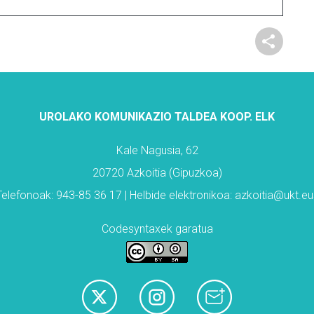
UROLAKO KOMUNIKAZIO TALDEA KOOP. ELK
Kale Nagusia, 62
20720 Azkoitia (Gipuzkoa)
Telefonoak: 943-85 36 17 | Helbide elektronikoa: azkoitia@ukt.eu
Codesyntaxek garatua