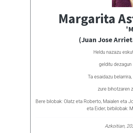
Margarita As
'M
(Juan Jose Arriet
Heldu nazazu eskuti
gelditu dezagun
Ta esaidazu belarrir
zure bihotzaren 
Bere bilobak: Olatz eta Roberto, Maialen eta Jox
eta Eider; birbilobak: M
Azkoitian, 2