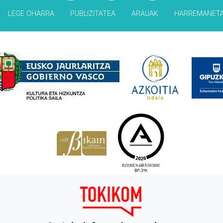
LEGE OHARRA
PUBLIZITATEA
ARAUAK
HARREMANET
Babesleak