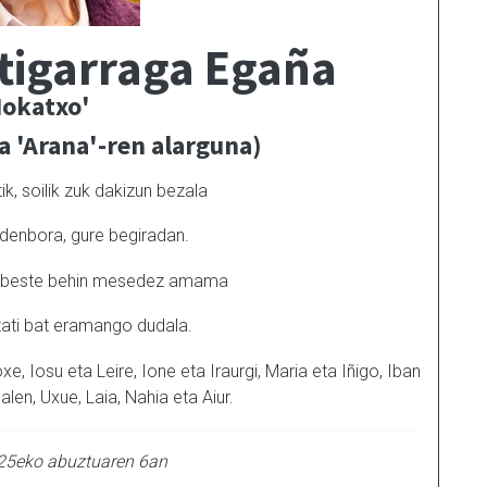
tigarraga Egaña
okatxo'
a 'Arana'-ren alarguna)
k, soilik zuk dakizun bezala
 denbora, gure begiradan.
a, beste behin mesedez amama
zati bat eramango dudala.
e, Iosu eta Leire, Ione eta Iraurgi, Maria eta Iñigo, Iban
alen, Uxue, Laia, Nahia eta Aiur.
025eko abuztuaren 6an