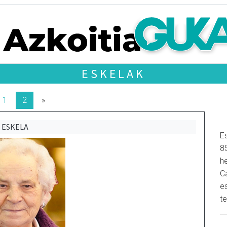
ESKELAK
1
2
»
ESKELA
Es
8
h
C
e
t