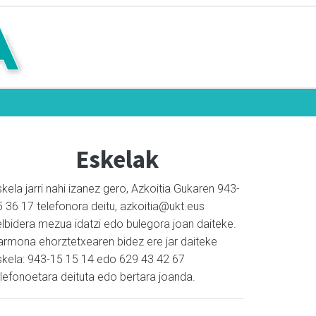
Eskelak
kela jarri nahi izanez gero, Azkoitia Gukaren 943-
5 36 17 telefonora deitu, azkoitia@ukt.eus
elbidera mezua idatzi edo bulegora joan daiteke.
armona ehorztetxearen bidez ere jar daiteke
skela: 943-15 15 14 edo 629 43 42 67
elefonoetara deituta edo bertara joanda.