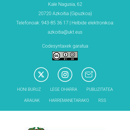
Kale Nagusia, 62
20720 Azkoitia (Gipuzkoa)
Telefonoak: 943-85 36 17 | Helbide elektronikoa:
azkoitia@ukt.eus
Codesyntaxek garatua
HONI BURUZ
LEGE OHARRA
PUBLIZITATEA
ARAUAK
HARREMANETARAKO
RSS
Babesleak