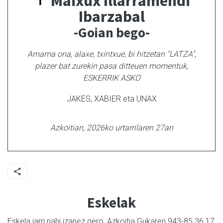
Maixux Illarramendi
Ibarzabal
-Goian bego-
Amama ona, alaxe, txintxue, bi hitzetan "LATZA",
plazer bat zurekin pasa ditteuen momentuk,
ESKERRIK ASKO
JAKES, XABIER eta UNAX
Azkoitian, 2026ko urtarrilaren 27an
Eskelak
Eskela jarri nahi izanez gero, Azkoitia Gukaren 943-85 36 17