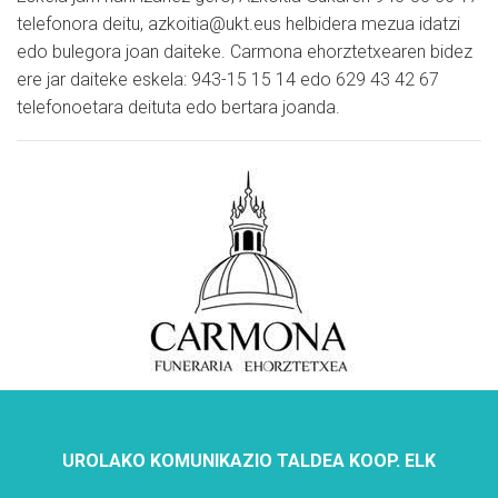
telefonora deitu, azkoitia@ukt.eus helbidera mezua idatzi
edo bulegora joan daiteke. Carmona ehorztetxearen bidez
ere jar daiteke eskela: 943-15 15 14 edo 629 43 42 67
telefonoetara deituta edo bertara joanda.
UROLAKO KOMUNIKAZIO TALDEA KOOP. ELK