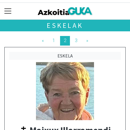
ESKELAK
«
1
2
3
»
ESKELA