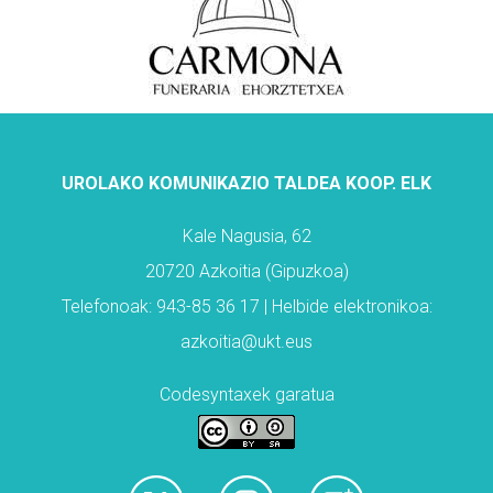
UROLAKO KOMUNIKAZIO TALDEA KOOP. ELK
Kale Nagusia, 62
20720 Azkoitia (Gipuzkoa)
Telefonoak: 943-85 36 17 | Helbide elektronikoa:
azkoitia@ukt.eus
Codesyntaxek garatua