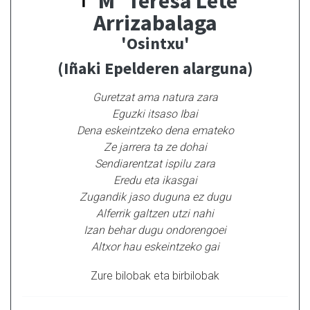
Mª Teresa Lete
Arrizabalaga
'Osintxu'
(Iñaki Epelderen alarguna)
Guretzat ama natura zara
Eguzki itsaso Ibai
Dena eskeintzeko dena emateko
Ze jarrera ta ze dohai
Sendiarentzat ispilu zara
Eredu eta ikasgai
Zugandik jaso duguna ez dugu
Alferrik galtzen utzi nahi
Izan behar dugu ondorengoei
Altxor hau eskeintzeko gai
Zure bilobak eta birbilobak