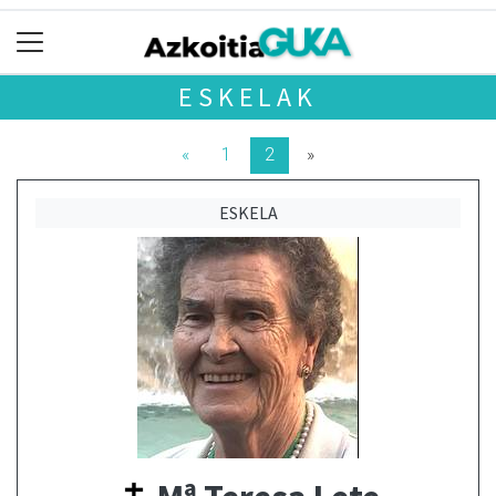
ESKELAK
«
1
2
»
ESKELA