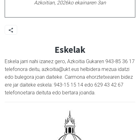
Azkoitian, 2026ko ekainaren 3an
Eskelak
Eskela jarri nahi izanez gero, Azkoitia Gukaren 943-85 36 17
telefonora deitu, azkoitia@ukt.eus helbidera mezua idatzi
edo bulegora joan daiteke. Carmona ehorztetxearen bidez
ere jar daiteke eskela: 943-15 15 14 edo 629 43 42 67
telefonoetara deituta edo bertara joanda.