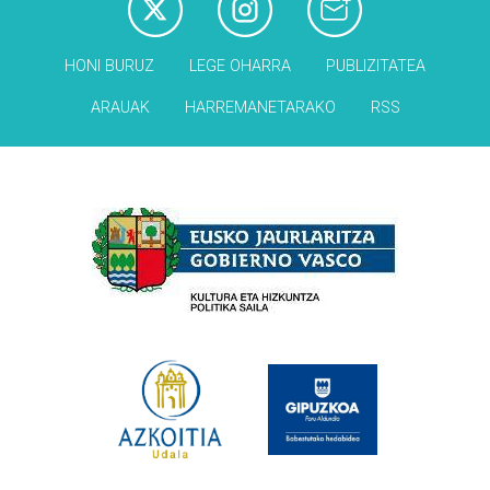
HONI BURUZ
LEGE OHARRA
PUBLIZITATEA
ARAUAK
HARREMANETARAKO
RSS
Babesleak