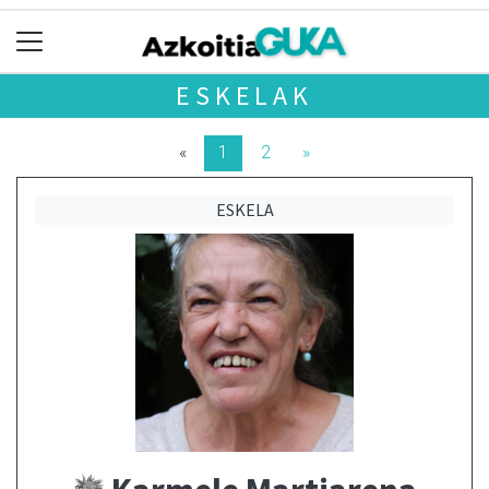
ESKELAK
«
1
2
»
ESKELA