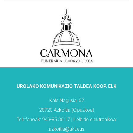
UROLAKO KOMUNIKAZIO TALDEA KOOP. ELK
Kale Nagusia, 62
20720 Azkoitia (Gipuzkoa)
Telefonoak: 943-85 36 17 | Helbide elektronikoa:
azkoitia@ukt.eus