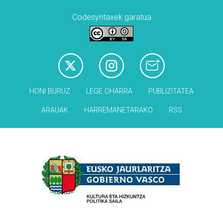
Codesyntaxek garatua
HONI BURUZ
LEGE OHARRA
PUBLIZITATEA
ARAUAK
HARREMANETARAKO
RSS
Babesleak