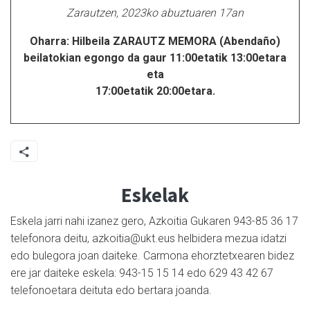
Zarautzen, 2023ko abuztuaren 17an
Oharra: Hilbeila ZARAUTZ MEMORA (Abendaño)
beilatokian egongo da gaur 11:00etatik 13:00etara
eta
17:00etatik 20:00etara.
Eskelak
Eskela jarri nahi izanez gero, Azkoitia Gukaren 943-85 36 17
telefonora deitu, azkoitia@ukt.eus helbidera mezua idatzi
edo bulegora joan daiteke. Carmona ehorztetxearen bidez
ere jar daiteke eskela: 943-15 15 14 edo 629 43 42 67
telefonoetara deituta edo bertara joanda.