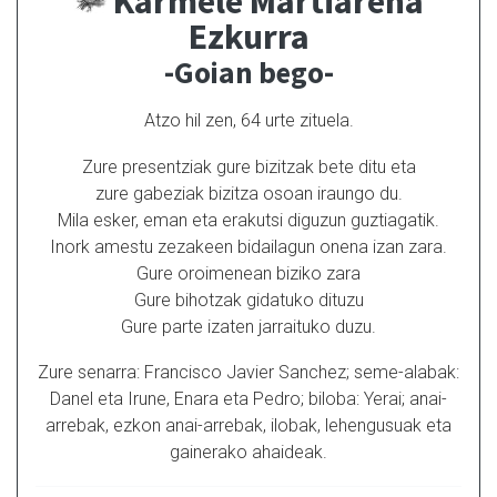
Karmele Martiarena
Ezkurra
-Goian bego-
Atzo hil zen, 64 urte zituela.
Zure presentziak gure bizitzak bete ditu eta
zure gabeziak bizitza osoan iraungo du.
Mila esker, eman eta erakutsi diguzun guztiagatik.
Inork amestu zezakeen bidailagun onena izan zara.
Gure oroimenean biziko zara
Gure bihotzak gidatuko dituzu
Gure parte izaten jarraituko duzu.
Zure senarra: Francisco Javier Sanchez; seme-alabak:
Danel eta Irune, Enara eta Pedro; biloba: Yerai; anai-
arrebak, ezkon anai-arrebak, ilobak, lehengusuak eta
gainerako ahaideak.