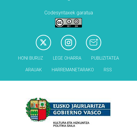
Codesyntaxek garatua
HONI BURUZ
LEGE OHARRA
PUBLIZITATEA
ARAUAK
HARREMANETARAKO
RSS
Babesleak