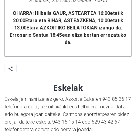
Azkoitian, 2025eko uztailaren 15ean
OHARRA: Hilbeila GAUR, ASTEARTEA 16:00etatik
20:00Etara eta BIHAR, ASTEAZKENA, 10:00etatik
13:00Etara AZKOITIKO BEILATOKIAN izango da.
Errosario Santua 18:45ean eliza bertan errezatuko
da.
Eskelak
Eskela jarri nahi izanez gero, Azkoitia Gukaren 943-85 36 17
telefonora deitu, azkoitia@ukt.eus helbidera mezua idatzi
edo bulegora joan daiteke. Carmona ehorztetxearen bidez
ere jar daiteke eskela: 943-15 15 14 edo 629 43 42 67
telefonoetara deituta edo bertara joanda.