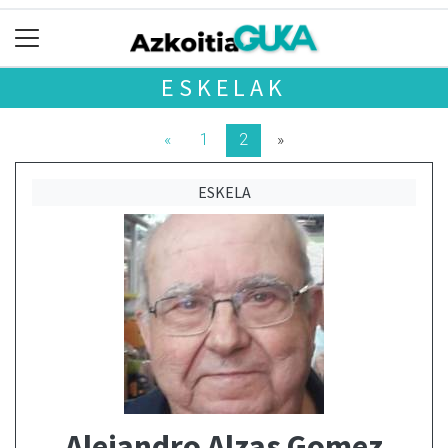
ESKELAK
«
1
2
»
ESKELA
Alejandro Alzas Gomez