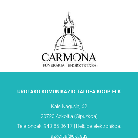
UROLAKO KOMUNIKAZIO TALDEA KOOP. ELK
Kale Nagusia, 62
20720 Azkoitia (Gipuzkoa)
Telefonoak: 943-85 36 17 | Helbide elektronikoa:
azkoitia@ukt.eus