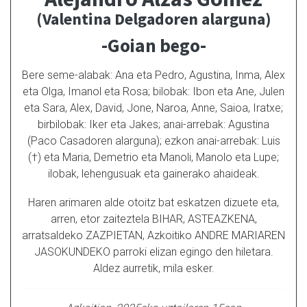
(Valentina Delgadoren alarguna)
-Goian bego-
Bere seme-alabak: Ana eta Pedro, Agustina, Inma, Alex
eta Olga, Imanol eta Rosa; bilobak: Ibon eta Ane, Julen
eta Sara, Alex, David, Jone, Naroa, Anne, Saioa, Iratxe;
birbilobak: Iker eta Jakes; anai-arrebak: Agustina
(Paco Casadoren alarguna); ezkon anai-arrebak: Luis
(†) eta Maria, Demetrio eta Manoli, Manolo eta Lupe;
ilobak, lehengusuak eta gainerako ahaideak.
Haren arimaren alde otoitz bat eskatzen dizuete eta,
arren, etor zaiteztela BIHAR, ASTEAZKENA,
arratsaldeko ZAZPIETAN, Azkoitiko ANDRE MARIAREN
JASOKUNDEKO parroki elizan egingo den hiletara.
Aldez aurretik, mila esker.