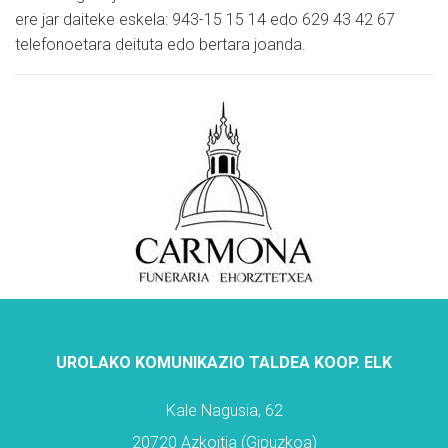
ere jar daiteke eskela: 943-15 15 14 edo 629 43 42 67
telefonoetara deituta edo bertara joanda.
UROLAKO KOMUNIKAZIO TALDEA KOOP. ELK
Kale Nagusia, 62
20720 Azkoitia (Gipuzkoa)