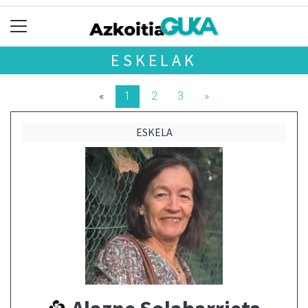
ESKELAK
«
1
2
3
»
ESKELA