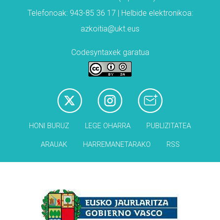
Telefonoak: 943-85 36 17 | Helbide elektronikoa:
azkoitia@ukt.eus
Codesyntaxek garatua
HONI BURUZ
LEGE OHARRA
PUBLIZITATEA
ARAUAK
HARREMANETARAKO
RSS
Babesleak