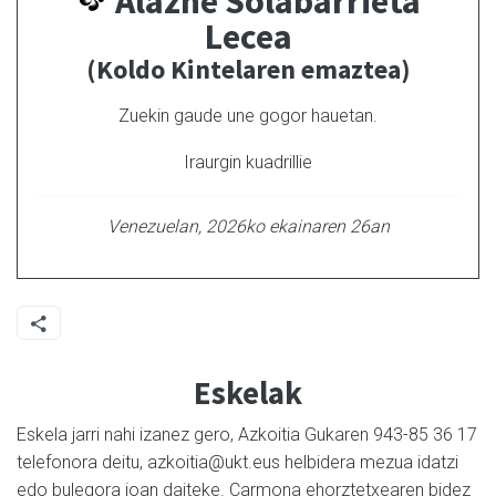
Alazne Solabarrieta
Lecea
(Koldo Kintelaren emaztea)
Zuekin gaude une gogor hauetan.
Iraurgin kuadrillie
Venezuelan, 2026ko ekainaren 26an
Eskelak
Eskela jarri nahi izanez gero, Azkoitia Gukaren 943-85 36 17
telefonora deitu, azkoitia@ukt.eus helbidera mezua idatzi
edo bulegora joan daiteke. Carmona ehorztetxearen bidez