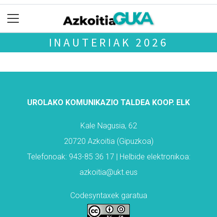
INAUTERIAK 2026
UROLAKO KOMUNIKAZIO TALDEA KOOP. ELK
Kale Nagusia, 62
20720 Azkoitia (Gipuzkoa)
Telefonoak: 943-85 36 17 | Helbide elektronikoa:
azkoitia@ukt.eus
Codesyntaxek garatua