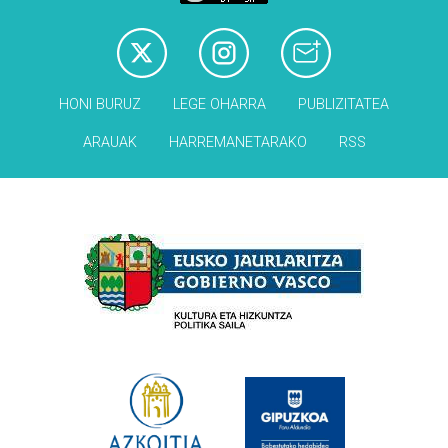
HONI BURUZ
LEGE OHARRA
PUBLIZITATEA
ARAUAK
HARREMANETARAKO
RSS
Babesleak