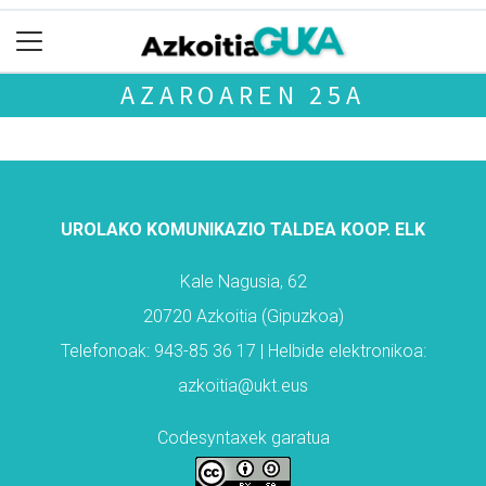
AZAROAREN 25A
UROLAKO KOMUNIKAZIO TALDEA KOOP. ELK
Kale Nagusia, 62
20720 Azkoitia (Gipuzkoa)
Telefonoak: 943-85 36 17 | Helbide elektronikoa:
azkoitia@ukt.eus
Codesyntaxek garatua