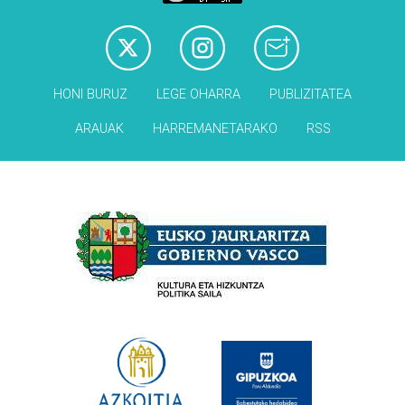
HONI BURUZ
LEGE OHARRA
PUBLIZITATEA
ARAUAK
HARREMANETARAKO
RSS
Babesleak