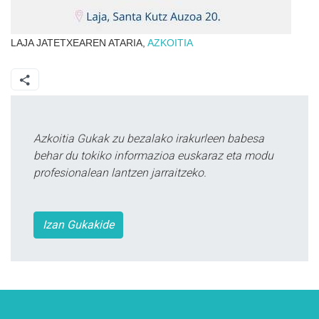
LAJA JATETXEAREN ATARIA,
AZKOITIA
Azkoitia Gukak zu bezalako irakurleen babesa
behar du tokiko informazioa euskaraz eta modu
profesionalean lantzen jarraitzeko.
Izan Gukakide