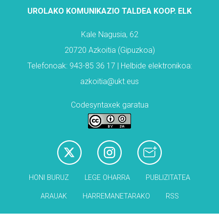
UROLAKO KOMUNIKAZIO TALDEA KOOP. ELK
Kale Nagusia, 62
20720 Azkoitia (Gipuzkoa)
Telefonoak: 943-85 36 17 | Helbide elektronikoa:
azkoitia@ukt.eus
Codesyntaxek garatua
HONI BURUZ
LEGE OHARRA
PUBLIZITATEA
ARAUAK
HARREMANETARAKO
RSS