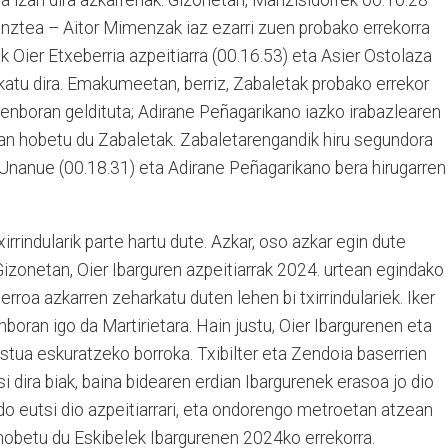
ra izan dira azkarrenak. Gizonetan, Manzisidorrek 00.16.28
anztea – Aitor Mimenzak iaz ezarri zuen probako errekorra
 Oier Etxeberria azpeitiarra (00.16.53) eta Asier Ostolaza
lkatu dira. Emakumeetan, berriz, Zabaletak probako errekor
 denboran geldituta; Adirane Peñagarikano iazko irabazlearen
an hobetu du Zabaletak. Zabaletarengandik hiru segundora
 Unanue (00.18.31) eta Adirane Peñagarikano bera hirugarren
irrindularik parte hartu dute. Azkar, oso azkar egin dute
Gizonetan, Oier Ibarguren azpeitiarrak 2024. urtean egindako
roa azkarren zeharkatu duten lehen bi txirrindulariek. Iker
boran igo da Martirietara. Hain justu, Oier Ibargurenen eta
stua eskuratzeko borroka. Txibilter eta Zendoia baserrien
si dira biak, baina bidearen erdian Ibargurenek erasoa jo dio
ndo eutsi dio azpeitiarrari, eta ondorengo metroetan atzean
 hobetu du Eskibelek Ibargurenen 2024ko errekorra.