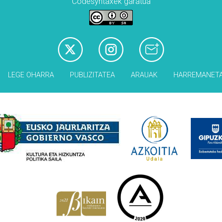
Codesyntaxek garatua
LEGE OHARRA
PUBLIZITATEA
ARAUAK
HARREMANET
Babesleak