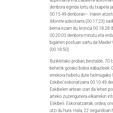
azpeitiarra eta Zabaleta azkoitiar
denbora eginda lortu du txapela j
00.15.49 denboran–. Haren atzetik
Montte
azkoitiarra (00.17.23) sai
berria ezarri du, kronoa 00.18.28
00.20.03 denbora minutu eta erdi
bigarren postuan sartu da Maider
(00.18.50).
Bizikletako proban, bestalde, 70 tx
behetik gorako bidea irabazleek. 
errekora hobetu dute helmugako ler
Eskibel eskoriatzarra 00.10.49 den
Eskibelen artean izan da lehen po
arteko zuzengunera elkarrekin irit
Eskibeli. Eskoriatzarrak, ordea, o
utzi du hura. Hala, 22 segundoan