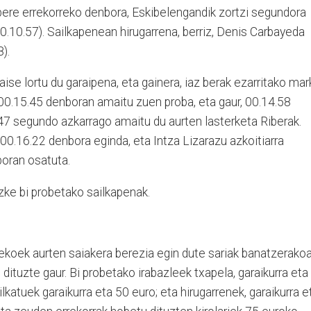
bere errekorreko denbora, Eskibelengandik zortzi segundora
0.10.57). Sailkapenean hirugarrena, berriz, Denis Carbayeda
).
se lortu du garaipena, eta gainera, iaz berak ezarritako mar
 00.15.45 denboran amaitu zuen proba, eta gaur, 00.14.58
 47 segundo azkarrago amaitu du aurten lasterketa Riberak.
 00.16.22 denbora eginda, eta Intza Lizarazu azkoitiarra
boran osatuta.
zke bi probetako sailkapenak.
dekoek aurten saiakera berezia egin dute sariak banatzerakoa
 dituzte gaur. Bi probetako irabazleek txapela, garaikurra eta
ilkatuek garaikurra eta 50 euro; eta hirugarrenek, garaikurra e