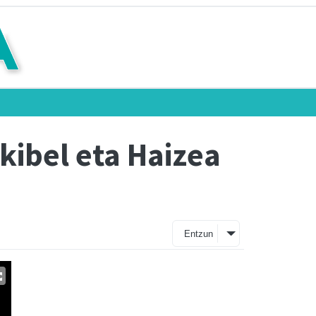
kibel eta Haizea
Entzun