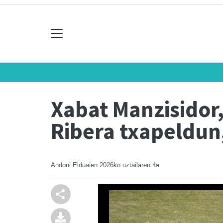
Xabat Manzisidor,
Ribera txapeldun,
Andoni Elduaien
2026ko uztailaren 4a