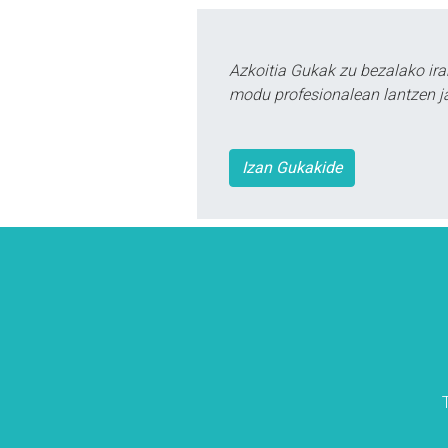
Azkoitia Gukak zu bezalako ira
modu profesionalean lantzen ja
Izan Gukakide