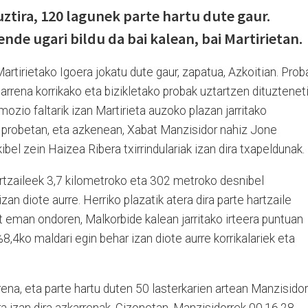
ztira, 120 lagunek parte hartu dute gaur.
ende ugari bildu da bai kalean, bai Martirietan.
irietako Igoera jokatu dute gaur, zapatua, Azkoitian. Prob
igarrena korrikako eta bizikletako probak uztartzen dituzteneti
mozio faltarik izan Martirieta auzoko plazan jarritako
i probetan, eta azkenean, Xabat Manzisidor nahiz Jone
kibel zein Haizea Ribera txirrindulariak izan dira txapeldunak.
 hartzaileek 3,7 kilometroko eta 302 metroko desnibel
izan diote aurre. Herriko plazatik atera dira parte hartzaile
bat eman ondoren, Malkorbide kalean jarritako irteera puntuan
%8,4ko maldari egin behar izan diote aurre korrikalariek eta
rena, eta parte hartu duten 50 lasterkarien artean Manzisidor