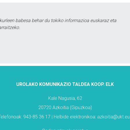
kurleen babesa behar du tokiko informazioa euskaraz eta
rraitzeko.
UROLAKO KOMUNIKAZIO TALDEA KOOP. ELK
Kale Nagusia, 62
20720 Azkoitia (Gipuzkoa)
Telefonoak: 943-85 36 17 | Helbide elektronikoa: azkoitia@ukt.eu