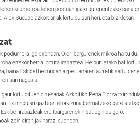
rita zeuden errekorrak hobetu dituzten kirolariek 75 euroko
n lehen kilometroa lehen postuan igaro dutenentzako saria e
, Alex Sudupe azkoitiarrak lortu du sari hori, eta bizikletan,
zat
k podiumera igo direnean, Oier Ibargurenek mikroa hartu du.
oba errekor berria lortuta irabaztea. Helburuetako bat lortu 
na, baina Eskibel helmugan azpeitiarraren aurretik sartu dene
ren sari nagusia.
gaur lortu dituen diru-sariak Azkoitiko Peña Elorza txirrindula
an. Txirrindulari gazteen etorkizuna bermatzeko bere aletxo
. Eskibel irabazleak ere Ibargurenekin bat egin du gero,
oak zein diren jakinarazi duenean.