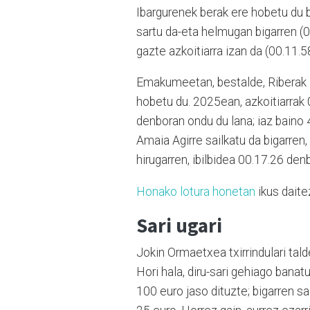
Ibargurenek berak ere hobetu du 
sartu da-eta helmugan bigarren (0
gazte azkoitiarra izan da (00.11.58
Emakumeetan, bestalde, Riberak ai
hobetu du. 2025ean, azkoitiarrak
denboran ondu du lana; iaz baino
Amaia Agirre sailkatu da bigarren,
hirugarren, ibilbidea 00.17.26 den
Honako lotura honetan
ikus daite
Sari ugari
Jokin Ormaetxea txirrindulari tal
Hori hala, diru-sari gehiago banatu
100 euro jaso dituzte; bigarren sa