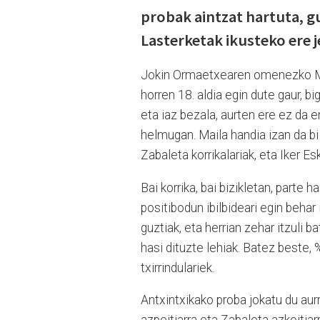
probak aintzat hartuta, gu
Lasterketak ikusteko ere j
Jokin Ormaetxearen omenezko Mart
horren 18. aldia egin dute gaur, b
eta iaz bezala, aurten ere ez da e
helmugan. Maila handia izan da b
Zabaleta korrikalariak, eta Iker Es
Bai korrika, bai bizikletan, parte
positibodun ibilbideari egin behar 
guztiak, eta herrian zehar itzuli 
hasi dituzte lehiak. Batez beste, 
txirrindulariek.
Antxintxikako proba jokatu du aur