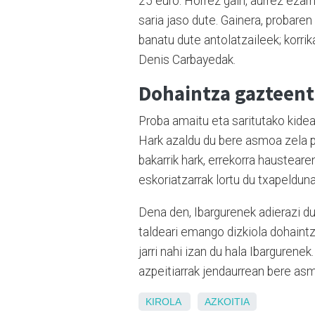
25 euro. Horrez gain, aurrez ezar
saria jaso dute. Gainera, probare
banatu dute antolatzaileek; korrika
Denis Carbayedak.
Dohaintza gazteent
Proba amaitu eta saritutako kidea
Hark azaldu du bere asmoa zela pr
bakarrik hark, errekorra hausteare
eskoriatzarrak lortu du txapelduna
Dena den, Ibargurenek adierazi du 
taldeari emango dizkiola dohaintz
jarri nahi izan du hala Ibargurenek
azpeitiarrak jendaurrean bere asm
KIROLA
AZKOITIA