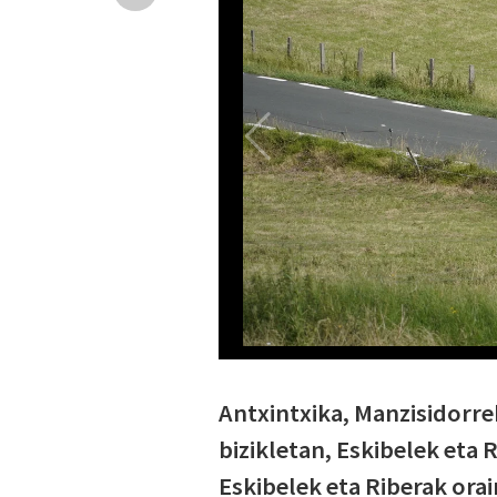
Antxintxika, Manzisidorre
bizikletan, Eskibelek eta 
Eskibelek eta Riberak orai