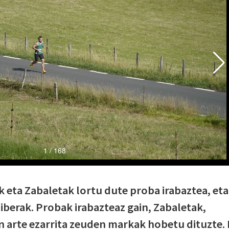
k eta Zabaletak lortu dute proba irabaztea, eta
Riberak. Probak irabazteaz gain, Zabaletak,
n arte ezarrita zeuden markak hobetu dituzte. 