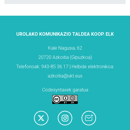
UROLAKO KOMUNIKAZIO TALDEA KOOP. ELK
Kale Nagusia, 62
20720 Azkoitia (Gipuzkoa)
Telefonoak: 943-85 36 17 | Helbide elektronikoa:
azkoitia@ukt.eus
Codesyntaxek garatua