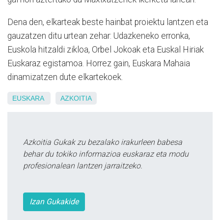
Dena den, elkarteak beste hainbat proiektu lantzen eta
gauzatzen ditu urtean zehar: Udazkeneko erronka,
Euskola hitzaldi zikloa, Orbel Jokoak eta Euskal Hiriak
Euskaraz egistamoa. Horrez gain, Euskara Mahaia
dinamizatzen dute elkartekoek.
EUSKARA
AZKOITIA
Azkoitia Gukak zu bezalako irakurleen babesa
behar du tokiko informazioa euskaraz eta modu
profesionalean lantzen jarraitzeko.
Izan Gukakide