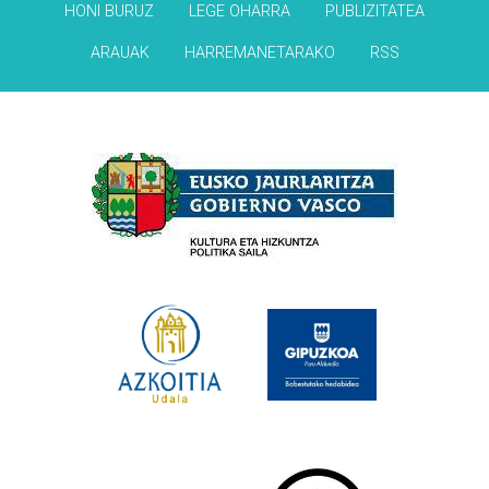
HONI BURUZ
LEGE OHARRA
PUBLIZITATEA
ARAUAK
HARREMANETARAKO
RSS
Babesleak