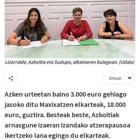
Lizarralde, Azkoitia eta Sudupe, alkatearen bulegoan. (Udala)
Entzun
Azken urteetan baino 3.000 euro gehiago
jasoko ditu Maxixatzen elkarteak, 18.000
euro, guztira. Besteak beste, Azkoitiak
arnasgune izaeran izandako atzerapausoa
ikertzeko lana egingo du elkarteak.