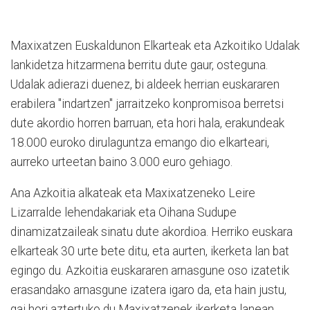
Maxixatzen Euskaldunon Elkarteak eta Azkoitiko Udalak
lankidetza hitzarmena berritu dute gaur, osteguna.
Udalak adierazi duenez, bi aldeek herrian euskararen
erabilera "indartzen" jarraitzeko konpromisoa berretsi
dute akordio horren barruan, eta hori hala, erakundeak
18.000 euroko dirulaguntza emango dio elkarteari,
aurreko urteetan baino 3.000 euro gehiago.
Ana Azkoitia alkateak eta Maxixatzeneko Leire
Lizarralde lehendakariak eta Oihana Sudupe
dinamizatzaileak sinatu dute akordioa. Herriko euskara
elkarteak 30 urte bete ditu, eta aurten, ikerketa lan bat
egingo du. Azkoitia euskararen arnasgune oso izatetik
erasandako arnasgune izatera igaro da, eta hain justu,
gai hori aztertuko du Maxixatzenek ikerketa lanean.