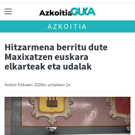
AZKOITIA
Hitzarmena berritu dute
Maxixatzen euskara
elkarteak eta udalak
Andoni Elduaien
2026ko uztailaren 2a