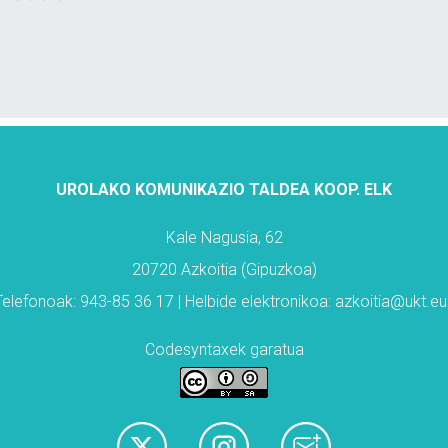
UROLAKO KOMUNIKAZIO TALDEA KOOP. ELK
Kale Nagusia, 62
20720 Azkoitia (Gipuzkoa)
Telefonoak: 943-85 36 17 | Helbide elektronikoa: azkoitia@ukt.eu
Codesyntaxek garatua