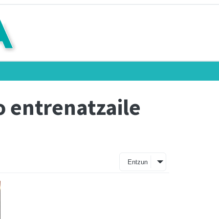
 entrenatzaile
Entzun