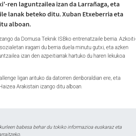
xi'-ren laguntzailea izan da Larrañaga, eta
le lanak beteko ditu. Xuban Etxeberria eta
itu alboan.
izango da Domusa Teknik ISBko entrenatzaile berria. Azkoiti
sozialetan iragarri du berria duela minutu gutxi, eta azken
untzailea izan den azpeitiarrak hartuko du haren lekukoa
enge ligan arituko da datorren denboraldian ere, eta
Haizea Arakistain izango ditu alboan.
kurleen babesa behar du tokiko informazioa euskaraz eta
rraitzeko.