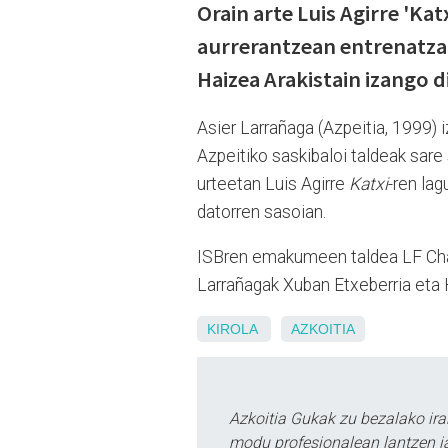
Orain arte Luis Agirre 'Kat
aurrerantzean entrenatzai
Haizea Arakistain izango d
Asier Larrañaga (Azpeitia, 1999) 
Azpeitiko saskibaloi taldeak sare 
urteetan Luis Agirre
Katxi
-ren lag
datorren sasoian.
ISBren emakumeen taldea LF Chall
Larrañagak Xuban Etxeberria eta 
KIROLA
AZKOITIA
Azkoitia Gukak zu bezalako ira
modu profesionalean lantzen ja