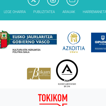
LEGE OHARRA
PUBLIZITATEA
ARAUAK
HARREMANET
Babesleak