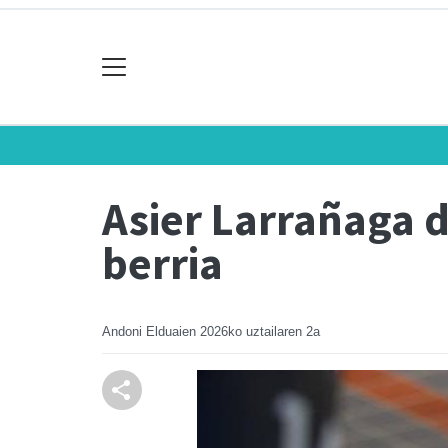
Asier Larrañaga 
berria
Andoni Elduaien
2026ko uztailaren 2a