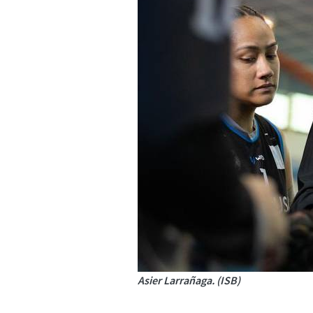
Asier Larrañaga. (ISB)