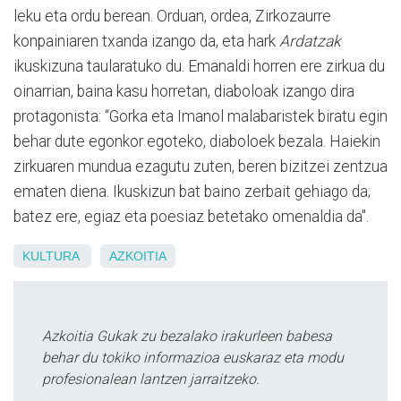
leku eta ordu berean. Orduan, ordea, Zirkozaurre
konpainiaren txanda izango da, eta hark
Ardatzak
ikuskizuna taularatuko du. Emanaldi horren ere zirkua du
oinarrian, baina kasu horretan, diaboloak izango dira
protagonista: “Gorka eta Imanol malabaristek biratu egin
behar dute egonkor egoteko, diaboloek bezala. Haiekin
zirkuaren mundua ezagutu zuten, beren bizitzei zentzua
ematen diena. Ikuskizun bat baino zerbait gehiago da;
batez ere, egiaz eta poesiaz betetako omenaldia da".
KULTURA
AZKOITIA
Azkoitia Gukak zu bezalako irakurleen babesa
behar du tokiko informazioa euskaraz eta modu
profesionalean lantzen jarraitzeko.