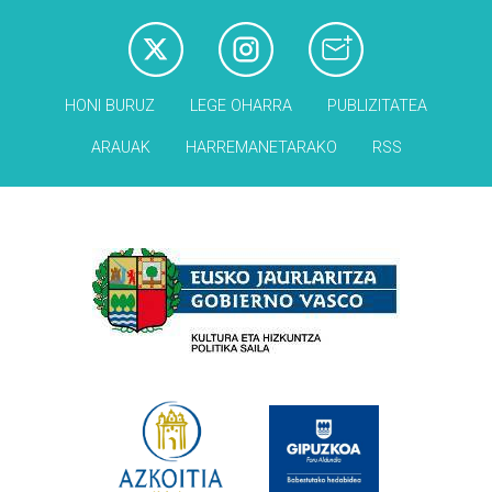
HONI BURUZ
LEGE OHARRA
PUBLIZITATEA
ARAUAK
HARREMANETARAKO
RSS
Babesleak