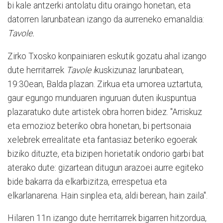
bi kale antzerki antolatu ditu oraingo honetan, eta
datorren larunbatean izango da aurreneko emanaldia:
Tavole.
Zirko Txosko konpainiaren eskutik gozatu ahal izango
dute herritarrek
Tavole i
kuskizunaz larunbatean,
19:30ean, Balda plazan. Zirkua eta umorea uztartuta,
gaur egungo munduaren inguruan duten ikuspuntua
plazaratuko dute artistek obra horren bidez. "Arriskuz
eta emozioz beteriko obra honetan, bi pertsonaia
xelebrek errealitate eta fantasiaz beteriko egoerak
biziko dituzte, eta bizipen horietatik ondorio garbi bat
aterako dute: gizartean ditugun arazoei aurre egiteko
bide bakarra da elkarbizitza, errespetua eta
elkarlanarena. Hain sinplea eta, aldi berean, hain zaila".
Hilaren 11n izango dute herritarrek bigarren hitzordua,