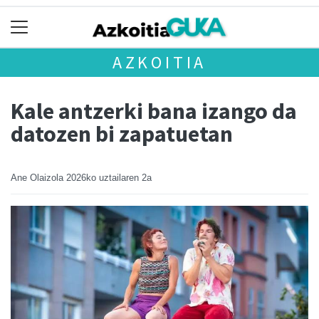
AZKOITIA
Kale antzerki bana izango da
datozen bi zapatuetan
Ane Olaizola
2026ko uztailaren 2a