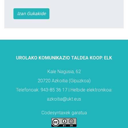
Izan Gukakide
UROLAKO KOMUNIKAZIO TALDEA KOOP. ELK
Kale Nagusia, 62
20720 Azkoitia (Gipuzkoa)
Telefonoak: 943-85 36 17 | Helbide elektronikoa:
azkoitia@ukt.eus
Codesyntaxek garatua