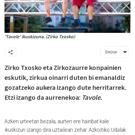
'Tavole' ikuskizuna. (Zirko Txosko)
Entzun
Zirko Txosko eta Zirkozaurre konpainien
eskutik, zirkua oinarri duten bi emanaldiz
gozatzeko aukera izango dute herritarrek.
Etzi izango da aurrenekoa:
Tavole.
Azken urteetan bezala, aurten ere hainbat kale
ikuskizun izango dira uztailean zehar. Azkoitiko Udalak