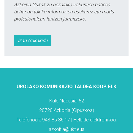
Azkoitia Gukak zu bezalako irakurleen babesa
behar du tokiko informazioa euskaraz eta modu
profesionalean lantzen jarraitzeko.
Izan Gukakide
UROLAKO KOMUNIKAZIO TALDEA KOOP. ELK
Kale Nagusia, 62
20720 Azkoitia (Gipuzkoa)
Telefonoak: 943-85 36 17 | Helbide elektronikoa:
azkoitia@ukt.eus