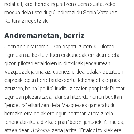
nolabait, kirol horrek inguratzen duena sustatzeko
modua dela uste dugu", adierazi du Sonia Vazquez
Kultura zinegotziak.
Andremarietan, berriz
Joan zen ekainaren 13an ospatu zuten X. Pilotari
Egunean aurkeztu zituen erakundeak emakume eta
gizon pilotari erraldoien irudi txikiak jendaurrean.
Vazquezek jakinarazi duenez, ordea, udalak ez zituen
espreski egun horretarako sortu; lehenagotik eginak
zituzten, baina "polita" iruditu zitzaien panpinak Pilotari
Egunean plazaratzea, jakinda hitzordu horren bueltan
"jendetza" elkartzen dela. Vazquezek gaineratu du
berezko erraldoiak ere egun horretan atera zirela
lehendabiziko aldiz kalejiran "beren jantziekin"; hau da,
atzealdean
Azkoitia
izena jarrita: "Erraldoi txikiek ere