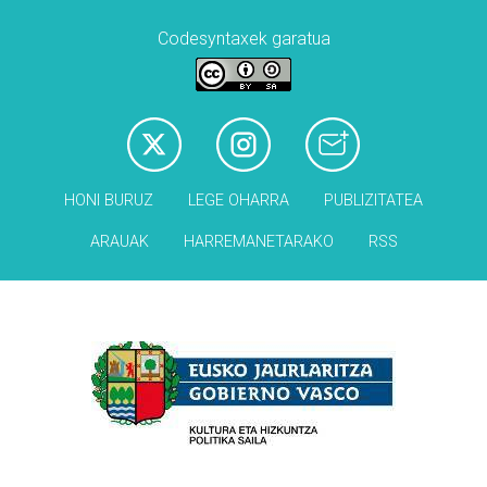
Codesyntaxek garatua
HONI BURUZ
LEGE OHARRA
PUBLIZITATEA
ARAUAK
HARREMANETARAKO
RSS
Babesleak