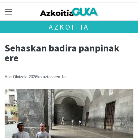
AZKOITIA
Sehaskan badira panpinak
ere
Ane Olaizola
2026ko uztailaren 1a