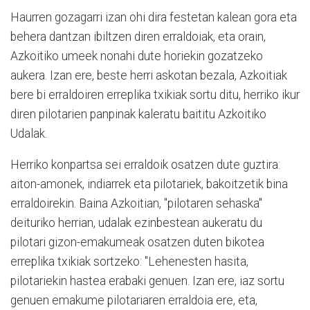
Haurren gozagarri izan ohi dira festetan kalean gora eta
behera dantzan ibiltzen diren erraldoiak, eta orain,
Azkoitiko umeek nonahi dute horiekin gozatzeko
aukera. Izan ere, beste herri askotan bezala, Azkoitiak
bere bi erraldoiren erreplika txikiak sortu ditu, herriko ikur
diren pilotarien panpinak kaleratu baititu Azkoitiko
Udalak.
Herriko konpartsa sei erraldoik osatzen dute guztira:
aiton-amonek, indiarrek eta pilotariek, bakoitzetik bina
erraldoirekin. Baina Azkoitian, "pilotaren sehaska"
deituriko herrian, udalak ezinbestean aukeratu du
pilotari gizon-emakumeak osatzen duten bikotea
erreplika txikiak sortzeko: "Lehenesten hasita,
pilotariekin hastea erabaki genuen. Izan ere, iaz sortu
genuen emakume pilotariaren erraldoia ere, eta,