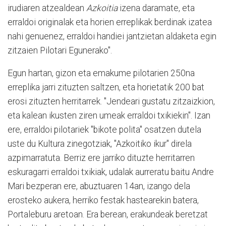
irudiaren atzealdean
Azkoitia
izena daramate, eta
erraldoi originalak eta horien erreplikak berdinak izatea
nahi genuenez, erraldoi handiei jantzietan aldaketa egin
zitzaien Pilotari Egunerako".
Egun hartan, gizon eta emakume pilotarien 250na
erreplika jarri zituzten saltzen, eta horietatik 200 bat
erosi zituzten herritarrek. "Jendeari gustatu zitzaizkion,
eta kalean ikusten ziren umeak erraldoi txikiekin". Izan
ere, erraldoi pilotariek "bikote polita" osatzen dutela
uste du Kultura zinegotziak, "Azkoitiko ikur" direla
azpimarratuta. Berriz ere jarriko dituzte herritarren
eskuragarri erraldoi txikiak, udalak aurreratu baitu Andre
Mari bezperan ere, abuztuaren 14an, izango dela
erosteko aukera, herriko festak hastearekin batera,
Portaleburu aretoan. Era berean, erakundeak beretzat