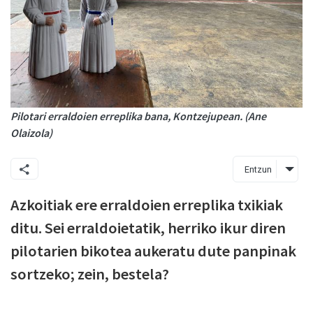
Pilotari erraldoien erreplika bana, Kontzejupean. (Ane
Olaizola)
Entzun
Azkoitiak ere erraldoien erreplika txikiak
ditu. Sei erraldoietatik, herriko ikur diren
pilotarien bikotea aukeratu dute panpinak
sortzeko; zein, bestela?