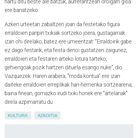
hartu ditu beste ale batzuk, aurrerantzean oroigarri gisa
ere banatzeko.
Azken urteetan zabaltzen joan da festetako figura
erraldoien panpin txikiak sortzeko joera, gustagarriak
izan ohi direlako, batez ere umeentzat: "Erraldoirik gabe
ez dago festarik, eta festa denoi gustatzen zaigunez,
erraldoien eta festaren arteko lotura tarteko,
gehiengoak pozik hartzen dituela esango nuke", dio
Vazquezek. Haren arabera, "moda kontua" ere izan
daiteke erraldoien erreplikak han-hemenka sortzearena,
baina finean, gomazko irudi txiki horiek ere "artelanak"
direla azpimarratu du.
KULTURA
AZKOITIA