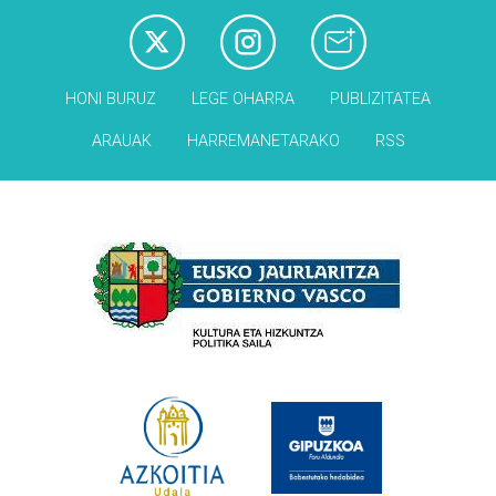
HONI BURUZ
LEGE OHARRA
PUBLIZITATEA
ARAUAK
HARREMANETARAKO
RSS
Babesleak