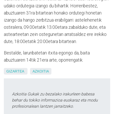
udako ordutegia izango du bihartik. Horrenbestez,
abuztuaren 31ra bitartean honako ordutegi honetan
izango da hango zerbitzua erabilgarri: astelehenetik
ostiralera, 09:00etatik 13:00etara zabalduko dute, eta
astearteetan zein ostegunetan arratsaldez ere irekiko
dute, 18:00etatik 20:00etara bitartean.
Bestalde, larunbatetan itxita egongo da, baita
abuztuaren 14tik 21era arte, oporrengatik.
GIZARTEA
AZKOITIA
Azkoitia Gukak zu bezalako irakurleen babesa
behar du tokiko informazioa euskaraz eta modu
profesionalean lantzen jarraitzeko.