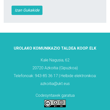
Izan Gukakide
UROLAKO KOMUNIKAZIO TALDEA KOOP. ELK
Kale Nagusia, 62
20720 Azkoitia (Gipuzkoa)
Telefonoak: 943-85 36 17 | Helbide elektronikoa:
azkoitia@ukt.eus
Codesyntaxek garatua