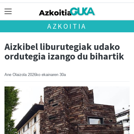
AZKOITIA
Aizkibel liburutegiak udako
ordutegia izango du bihartik
Ane Olaizola
2026ko ekainaren 30a