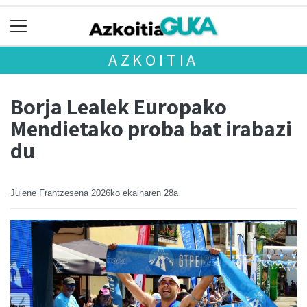
AZKOITIA
Borja Lealek Europako
Mendietako proba bat irabazi
du
Julene Frantzesena
2026ko ekainaren 28a