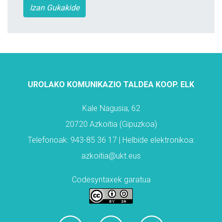
Izan Gukakide
UROLAKO KOMUNIKAZIO TALDEA KOOP. ELK
Kale Nagusia, 62
20720 Azkoitia (Gipuzkoa)
Telefonoak: 943-85 36 17 | Helbide elektronikoa:
azkoitia@ukt.eus
Codesyntaxek garatua