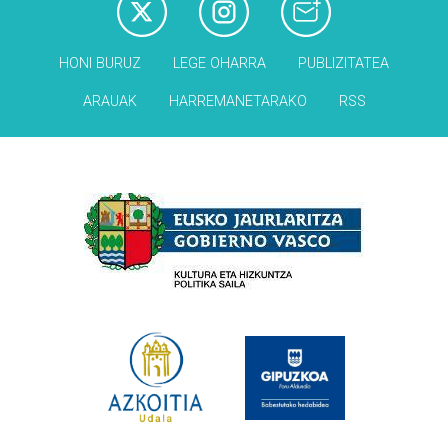
HONI BURUZ
LEGE OHARRA
PUBLIZITATEA
ARAUAK
HARREMANETARAKO
RSS
Babesleak