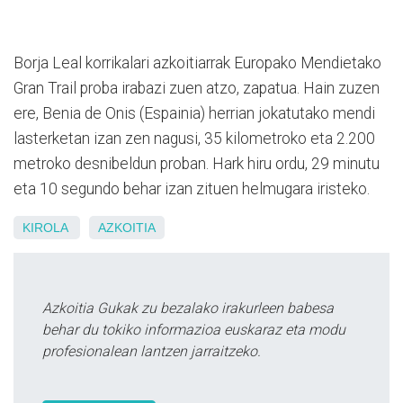
Borja Leal korrikalari azkoitiarrak Europako Mendietako
Gran Trail proba irabazi zuen atzo, zapatua. Hain zuzen
ere, Benia de Onis (Espainia) herrian jokatutako mendi
lasterketan izan zen nagusi, 35 kilometroko eta 2.200
metroko desnibeldun proban. Hark hiru ordu, 29 minutu
eta 10 segundo behar izan zituen helmugara iristeko.
KIROLA
AZKOITIA
Azkoitia Gukak zu bezalako irakurleen babesa
behar du tokiko informazioa euskaraz eta modu
profesionalean lantzen jarraitzeko.