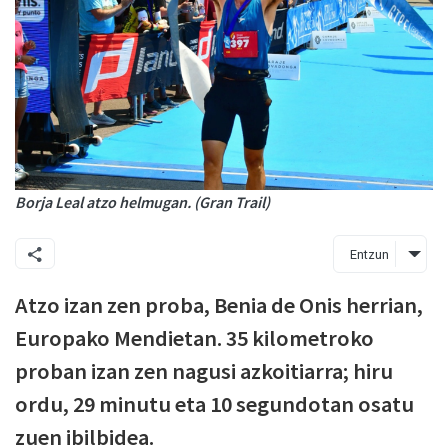
Borja Leal atzo helmugan. (Gran Trail)
Entzun
Atzo izan zen proba, Benia de Onis herrian,
Europako Mendietan. 35 kilometroko
proban izan zen nagusi azkoitiarra; hiru
ordu, 29 minutu eta 10 segundotan osatu
zuen ibilbidea.