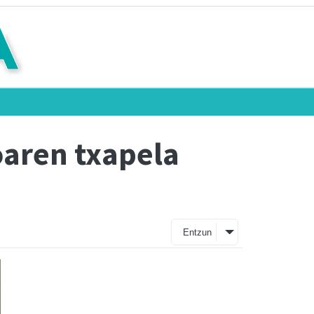
oaren txapela
Entzun