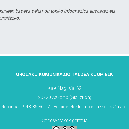
kurleen babesa behar du tokiko informazioa euskaraz eta
rraitzeko.
UROLAKO KOMUNIKAZIO TALDEA KOOP. ELK
Kale Nagusia, 62
20720 Azkoitia (Gipuzkoa)
Telefonoak: 943-85 36 17 | Helbide elektronikoa: azkoitia@ukt.eu
Codesyntaxek garatua