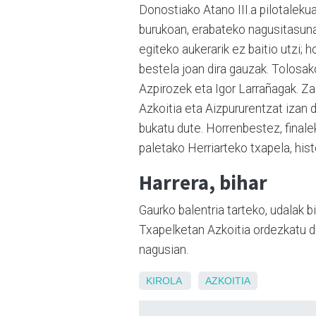
Donostiako Atano III.a pilotaleku
burukoan, erabateko nagusitasuna 
egiteko aukerarik ez baitio utzi; 
bestela joan dira gauzak. Tolosa
Azpirozek eta Igor Larrañagak. Za
Azkoitia eta Aizpururentzat izan d
bukatu dute. Horrenbestez, finalek
paletako Herriarteko txapela, histo
Harrera, bihar
Gaurko balentria tarteko, udalak b
Txapelketan Azkoitia ordezkatu du
nagusian.
KIROLA
AZKOITIA