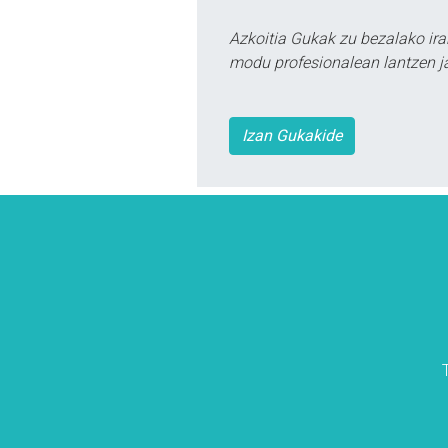
Azkoitia Gukak zu bezalako ira
modu profesionalean lantzen ja
Izan Gukakide