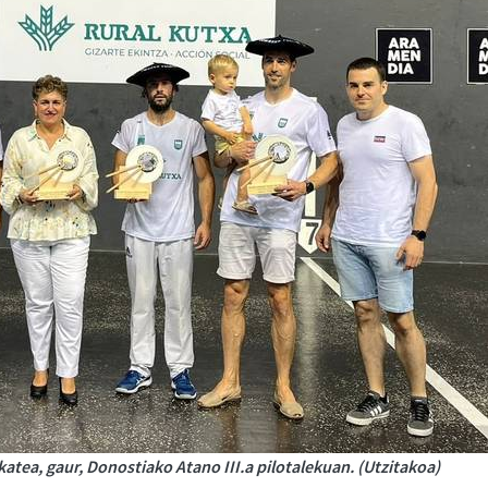
lkatea, gaur, Donostiako Atano III.a pilotalekuan. (Utzitakoa)