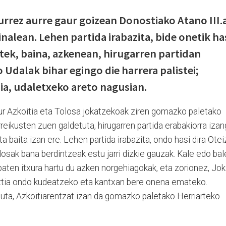
urrez aurre gaur goizean Donostiako Atano III.
nalean. Lehen partida irabazita, bide onetik ha
stek, baina, azkenean, hirugarren partidan
o Udalak bihar egingo die harrera palistei;
dia, udaletxeko areto nagusian.
ur Azkoitia eta Tolosa jokatzekoak ziren gomazko paletako
reikusten zuen galdetuta, hirugarren partida erabakiorra iza
ta baita izan ere. Lehen partida irabazita, ondo hasi dira Otei
olosak bana berdintzeak estu jarri dizkie gauzak. Kale edo bal
 baten itxura hartu du azken norgehiagokak, eta zorionez, Jok
guztia ondo kudeatzeko eta kantxan bere onena emateko.
uta, Azkoitiarentzat izan da gomazko paletako Herriarteko