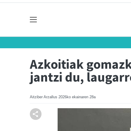
Azkoitiak gomazk
jantzi du, laugarr
Aitziber Arzallus
2026ko ekainaren 28a