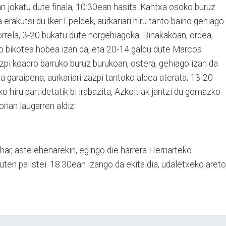
an jokatu dute finala, 10:30ean hasita. Kantxa osoko buruz
erakutsi du Iker Epeldek, aurkariari hiru tanto baino gehiago
horrela, 3-20 bukatu dute norgehiagoka. Binakakoan, ordea,
ko bikotea hobea izan da, eta 20-14 galdu dute Marcos
zpi koadro barruko buruz burukoan, ostera, gehiago izan da
a garaipena, aurkariari zazpi tantoko aldea aterata; 13-20
o hiru partidetatik bi irabazita, Azkoitiak jantzi du gomazko
rian laugarren aldiz.
ihar, astelehenarekin, egingo die harrera Herriarteko
ten palistei. 18:30ean izango da ekitaldia, udaletxeko areto