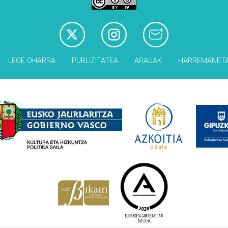
LEGE OHARRA
PUBLIZITATEA
ARAUAK
HARREMANET
Babesleak