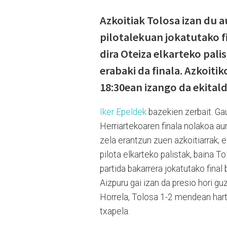
Azkoitiak Tolosa izan du a
pilotalekuan jokatutako fi
dira Oteiza elkarteko pali
erabaki da finala. Azkoitik
18:30ean izango da ekital
Iker Epeldek
bazekien zerbait. Ga
Herriartekoaren finala nolakoa aur
zela erantzun zuen azkoitiarrak; e
pilota elkarteko palistak, baina T
partida bakarrera jokatutako final
Aizpuru gai izan da presio hori 
Horrela, Tolosa 1-2 mendean hart
txapela.