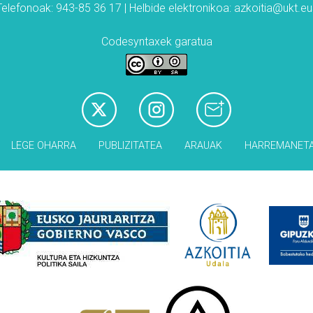
Telefonoak: 943-85 36 17 | Helbide elektronikoa: azkoitia@ukt.eu
Codesyntaxek garatua
LEGE OHARRA
PUBLIZITATEA
ARAUAK
HARREMANET
Babesleak