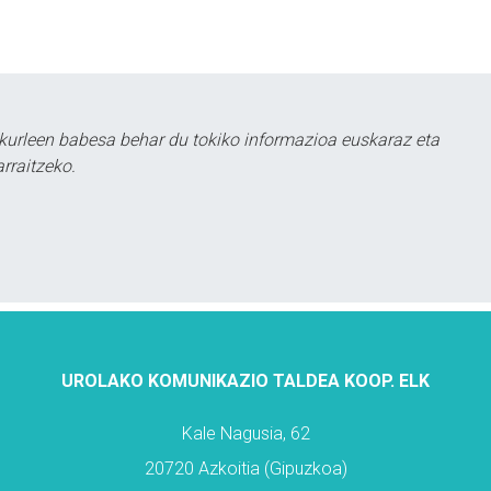
kurleen babesa behar du tokiko informazioa euskaraz eta
rraitzeko.
UROLAKO KOMUNIKAZIO TALDEA KOOP. ELK
Kale Nagusia, 62
20720 Azkoitia (Gipuzkoa)