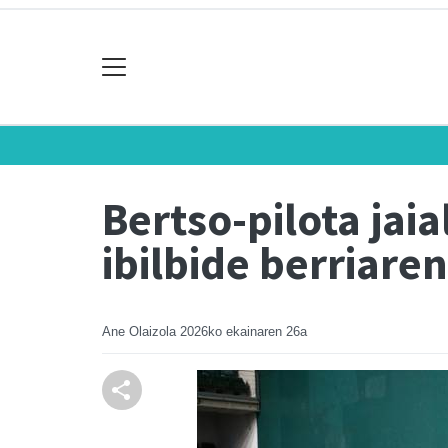
Bertso-pilota jai
ibilbide berriare
Ane Olaizola
2026ko ekainaren 26a