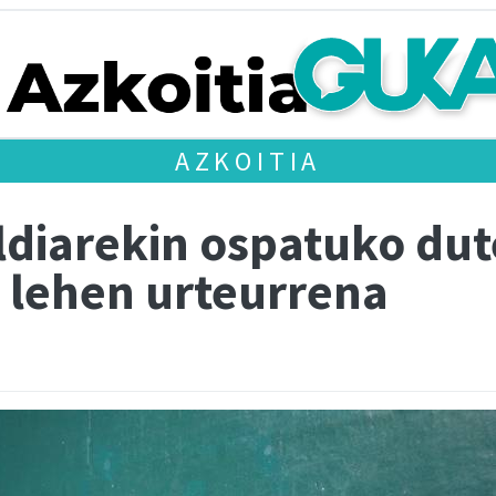
AZKOITIA
aldiarekin ospatuko du
n lehen urteurrena