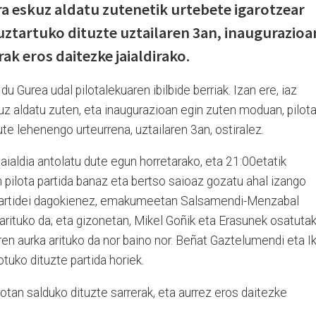
a eskuz aldatu zutenetik urtebete igarotzear
 uztartuko dituzte uztailaren 3an, inaugurazioa
ak eros daitezke jaialdirako.
u Gurea udal pilotalekuaren ibilbide berriak. Izan ere, iaz
uz aldatu zuten, eta inaugurazioan egin zuten moduan, pilot
te lehenengo urteurrena, uztailaren 3an, ostiralez.
aialdia antolatu dute egun horretarako, eta 21:00etatik
pilota partida banaz eta bertso saioaz gozatu ahal izango
a partidei dagokienez, emakumeetan Salsamendi-Menzabal
arituko da; eta gizonetan, Mikel Goñik eta Erasunek osatuta
en aurka arituko da nor baino nor. Beñat Gaztelumendi eta I
otuko dituzte partida horiek.
rotan salduko dituzte sarrerak, eta aurrez eros daitezke