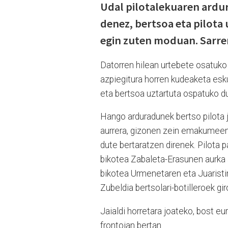
Udal pilotalekuaren ardur
denez, bertsoa eta pilota
egin zuten moduan. Sarrer
Datorren hilean urtebete osatuko d
azpiegitura horren kudeaketa esk
eta bertsoa uztartuta ospatuko du
Hango arduradunek bertso pilota j
aurrera, gizonen zein emakumeen 
dute bertaratzen direnek. Pilot
bikotea Zabaleta-Erasunen aurka 
bikotea Urmenetaren eta Juaristir
Zubeldia bertsolari-botilleroek gir
Jaialdi horretara joateko, bost eu
frontoian bertan.