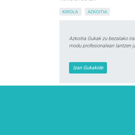
KIROLA
AZKOITIA
Azkoitia Gukak zu bezalako ira
modu profesionalean lantzen ja
Izan Gukakide