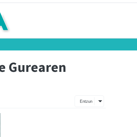
te Gurearen
Entzun