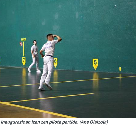
inaugurazioan izan zen pilota partida. (Ane Olaizola)