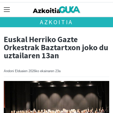
AZKOITIA
Euskal Herriko Gazte
Orkestrak Baztartxon joko du
uztailaren 13an
Andoni Elduaien
2026ko ekainaren 23a