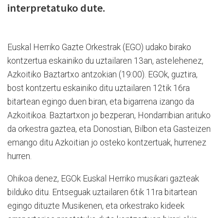
interpretatuko dute.
Euskal Herriko Gazte Orkestrak (EGO) udako birako
kontzertua eskainiko du uztailaren 13an, astelehenez,
Azkoitiko Baztartxo antzokian (19:00). EGOk, guztira,
bost kontzertu eskainiko ditu uztailaren 12tik 16ra
bitartean egingo duen biran, eta bigarrena izango da
Azkoitikoa. Baztartxon jo bezperan, Hondarribian arituko
da orkestra gaztea, eta Donostian, Bilbon eta Gasteizen
emango ditu Azkoitian jo osteko kontzertuak, hurrenez
hurren.
Ohikoa denez, EGOk Euskal Herriko musikari gazteak
bilduko ditu. Entseguak uztailaren 6tik 11ra bitartean
egingo dituzte Musikenen, eta orkestrako kideek