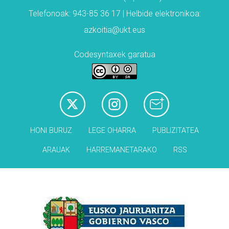
Telefonoak: 943-85 36 17 | Helbide elektronikoa:
azkoitia@ukt.eus
Codesyntaxek garatua
HONI BURUZ
LEGE OHARRA
PUBLIZITATEA
ARAUAK
HARREMANETARAKO
RSS
Babesleak