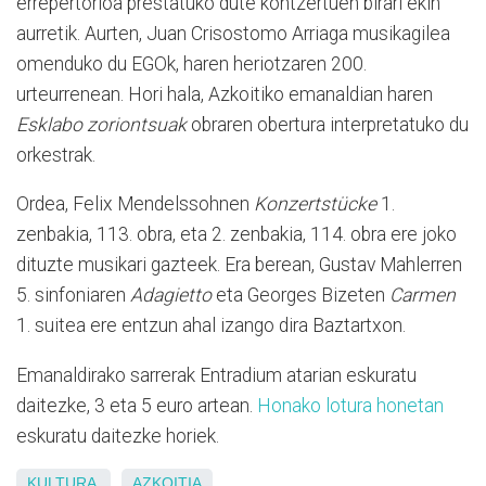
errepertorioa prestatuko dute kontzertuen birari ekin
aurretik. Aurten, Juan Crisostomo Arriaga musikagilea
omenduko du EGOk, haren heriotzaren 200.
urteurrenean. Hori hala, Azkoitiko emanaldian haren
Esklabo zoriontsuak
obraren obertura interpretatuko du
orkestrak.
Ordea, Felix Mendelssohnen
Konzertstücke
1.
zenbakia, 113. obra, eta 2. zenbakia, 114. obra ere joko
dituzte musikari gazteek. Era berean, Gustav Mahlerren
5. sinfoniaren
Adagietto
eta Georges Bizeten
Carmen
1. suitea ere entzun ahal izango dira Baztartxon.
Emanaldirako sarrerak Entradium atarian eskuratu
daitezke, 3 eta 5 euro artean.
Honako lotura honetan
eskuratu daitezke horiek.
KULTURA
AZKOITIA