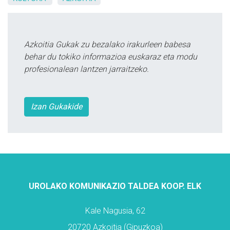
Azkoitia Gukak zu bezalako irakurleen babesa
behar du tokiko informazioa euskaraz eta modu
profesionalean lantzen jarraitzeko.
Izan Gukakide
UROLAKO KOMUNIKAZIO TALDEA KOOP. ELK
Kale Nagusia, 62
20720 Azkoitia (Gipuzkoa)