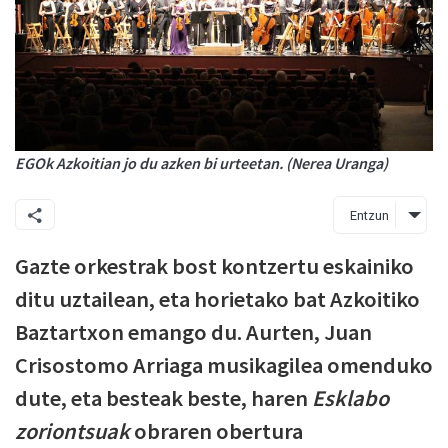
EGOk Azkoitian jo du azken bi urteetan. (Nerea Uranga)
Entzun
Gazte orkestrak bost kontzertu eskainiko
ditu uztailean, eta horietako bat Azkoitiko
Baztartxon emango du. Aurten, Juan
Crisostomo Arriaga musikagilea omenduko
dute, eta besteak beste, haren
Esklabo
zoriontsuak
obraren obertura