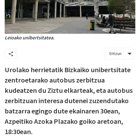
Leioako unibertsitatea.
Entzun
Urolako herrietatik Bizkaiko unibertsitate
zentroetarako autobus zerbitzua
kudeatzen du Ziztu elkarteak, eta autobus
zerbitzuan interesa dutenei zuzendutako
batzarra egingo dute ekainaren 30ean,
Azpeitiko Azoka Plazako goiko aretoan,
18:30ean.