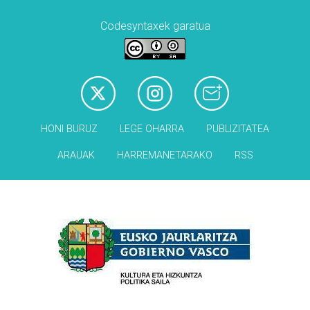
Codesyntaxek garatua
HONI BURUZ
LEGE OHARRA
PUBLIZITATEA
ARAUAK
HARREMANETARAKO
RSS
Babesleak