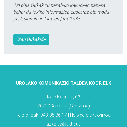
Azkoitia Gukak zu bezalako irakurleen babesa
behar du tokiko informazioa euskaraz eta modu
profesionalean lantzen jarraitzeko.
Izan Gukakide
UROLAKO KOMUNIKAZIO TALDEA KOOP. ELK
Kale Nagusia, 62
20720 Azkoitia (Gipuzkoa)
Telefonoak: 943-85 36 17 | Helbide elektronikoa:
azkoitia@ukt.eus