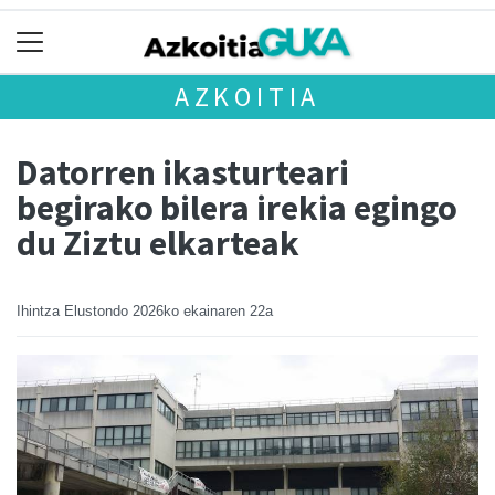
AZKOITIA
Datorren ikasturteari
begirako bilera irekia egingo
du Ziztu elkarteak
Ihintza Elustondo
2026ko ekainaren 22a