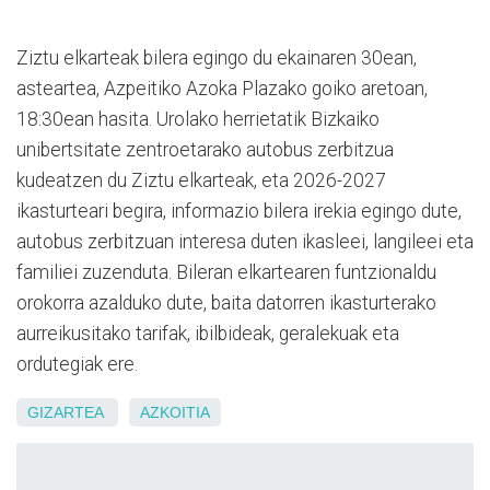
Ziztu elkarteak bilera egingo du ekainaren 30ean,
asteartea, Azpeitiko Azoka Plazako goiko aretoan,
18:30ean hasita. Urolako herrietatik Bizkaiko
unibertsitate zentroetarako autobus zerbitzua
kudeatzen du Ziztu elkarteak, eta 2026-2027
ikasturteari begira, informazio bilera irekia egingo dute,
autobus zerbitzuan interesa duten ikasleei, langileei eta
familiei zuzenduta. Bileran elkartearen funtzionaldu
orokorra azalduko dute, baita datorren ikasturterako
aurreikusitako tarifak, ibilbideak, geralekuak eta
ordutegiak ere.
GIZARTEA
AZKOITIA