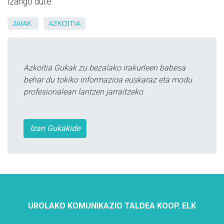
izango dute.
JAIAK
AZKOITIA
Azkoitia Gukak zu bezalako irakurleen babesa
behar du tokiko informazioa euskaraz eta modu
profesionalean lantzen jarraitzeko.
Izan Gukakide
UROLAKO KOMUNIKAZIO TALDEA KOOP. ELK