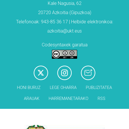
Kale Nagusia, 62
20720 Azkoitia (Gipuzkoa)
Telefonoak: 943-85 36 17 | Helbide elektronikoa:
azkoitia@ukt.eus
Codesyntaxek garatua
HONI BURUZ
LEGE OHARRA
PUBLIZITATEA
ARAUAK
HARREMANETARAKO
RSS
Babesleak