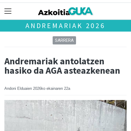
ANDREMARIAK 2026
SARRERA
Andremariak antolatzen
hasiko da AGA asteazkenean
Andoni Elduaien
2026ko ekainaren 22a