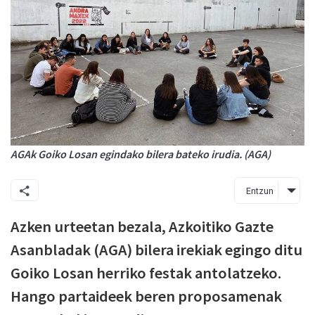
AGAk Goiko Losan egindako bilera bateko irudia. (AGA)
Entzun
Azken urteetan bezala, Azkoitiko Gazte
Asanbladak (AGA) bilera irekiak egingo ditu
Goiko Losan herriko festak antolatzeko.
Hango partaideek beren proposamenak