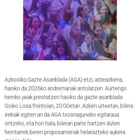
Azkoitiko Gazte Asanblada (AGA) etzi, asteazkena,
hasiko da 2026ko andremariak antolatzen. Aurtengo
herriko jaiak prestatzen hasiko da gazte asanblada
Goiko Losa frontoian, 20:00etan. Azken urteetan, bilera
irekiak egiten ari da AGA txosnaguneko egitaraua
ontzeko, eta hori hala, bileran parte hartzen duten
herritarrek beren proposamenak helarazteko aukera