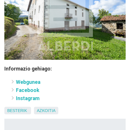
Informazio gehiago:
Webgunea
Facebook
Instagram
BESTERIK
AZKOITIA