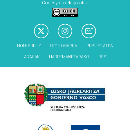
Codesyntaxek garatua
HONI BURUZ
LEGE OHARRA
PUBLIZITATEA
ARAUAK
HARREMANETARAKO
RSS
Babesleak