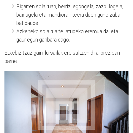
Bigarren solairuan, berriz, egongela, zazpi logela,
bainugela eta mandiora irteera duen gune zabal
bat daude.
Azkeneko solairua teilatupeko eremua da, eta
gaur egun ganbara dago.
Etxebizitzaz gain, lursailak ere saltzen dira, prezioan
barne.