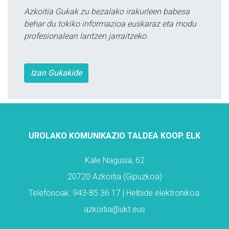
Azkoitia Gukak zu bezalako irakurleen babesa
behar du tokiko informazioa euskaraz eta modu
profesionalean lantzen jarraitzeko.
Izan Gukakide
UROLAKO KOMUNIKAZIO TALDEA KOOP. ELK
Kale Nagusia, 62
20720 Azkoitia (Gipuzkoa)
Telefonoak: 943-85 36 17 | Helbide elektronikoa:
azkoitia@ukt.eus