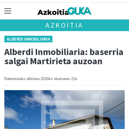
AZKOITIA
ALBERDI INMOBILIARIA
Alberdi Inmobiliaria: baserria
salgai Martirieta auzoan
Babestutako albistea
2026ko ekainaren 22a