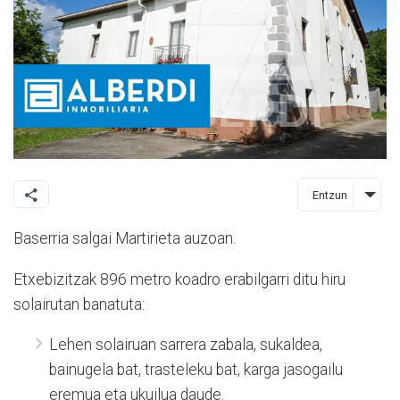
Entzun
Baserria salgai Martirieta auzoan.
Etxebizitzak 896 metro koadro erabilgarri ditu hiru
solairutan banatuta:
Lehen solairuan sarrera zabala, sukaldea,
bainugela bat, trasteleku bat, karga jasogailu
eremua eta ukuilua daude.