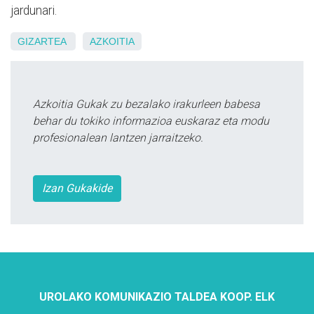
jardunari.
GIZARTEA
AZKOITIA
Azkoitia Gukak zu bezalako irakurleen babesa
behar du tokiko informazioa euskaraz eta modu
profesionalean lantzen jarraitzeko.
Izan Gukakide
UROLAKO KOMUNIKAZIO TALDEA KOOP. ELK