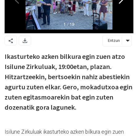
Entzun
Ikasturteko azken bilkura egin zuen atzo
Isilune Zirkuluak, 19:00etan, plazan.
Hitzartzeekin, bertsoekin nahiz abestiekin
agurtu zuten elkar. Gero, mokadutxoa egin
zuten egitasmoarekin bat egin zuten
dozenatik gora lagunek.
Isilune Zirkuluak ikasturteko azken bilkura egin zuen