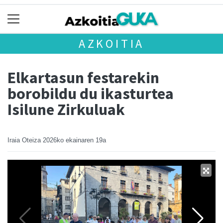
AZKOITIA
Elkartasun festarekin
borobildu du ikasturtea
Isilune Zirkuluak
Iraia Oteiza
2026ko ekainaren 19a