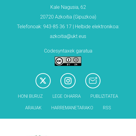
Kale Nagusia, 62
20720 Azkoitia (Gipuzkoa)
Telefonoak: 943-85 36 17 | Helbide elektronikoa:
azkoitia@ukt.eus
Codesyntaxek garatua
HONI BURUZ
LEGE OHARRA
PUBLIZITATEA
ARAUAK
HARREMANETARAKO
RSS
Babesleak