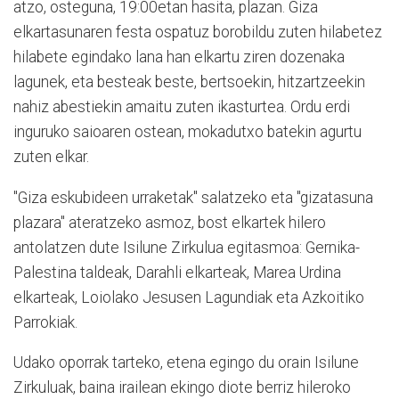
atzo, osteguna, 19:00etan hasita, plazan. Giza
elkartasunaren festa ospatuz borobildu zuten hilabetez
hilabete egindako lana han elkartu ziren dozenaka
lagunek, eta besteak beste, bertsoekin, hitzartzeekin
nahiz abestiekin amaitu zuten ikasturtea. Ordu erdi
inguruko saioaren ostean, mokadutxo batekin agurtu
zuten elkar.
"Giza eskubideen urraketak" salatzeko eta "gizatasuna
plazara" ateratzeko asmoz, bost elkartek hilero
antolatzen dute Isilune Zirkulua egitasmoa: Gernika-
Palestina taldeak, Darahli elkarteak, Marea Urdina
elkarteak, Loiolako Jesusen Lagundiak eta Azkoitiko
Parrokiak.
Udako oporrak tarteko, etena egingo du orain Isilune
Zirkuluak, baina irailean ekingo diote berriz hileroko