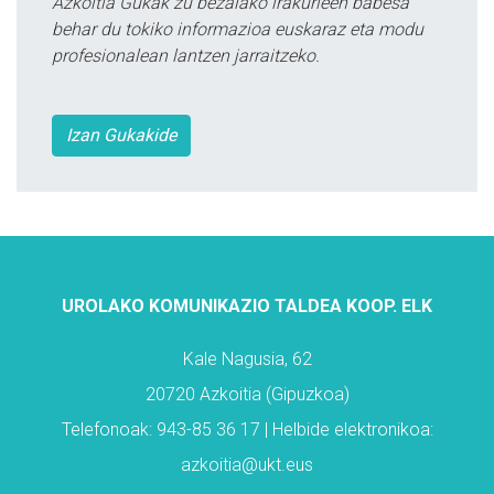
Azkoitia Gukak zu bezalako irakurleen babesa
behar du tokiko informazioa euskaraz eta modu
profesionalean lantzen jarraitzeko.
Izan Gukakide
UROLAKO KOMUNIKAZIO TALDEA KOOP. ELK
Kale Nagusia, 62
20720 Azkoitia (Gipuzkoa)
Telefonoak: 943-85 36 17 | Helbide elektronikoa:
azkoitia@ukt.eus