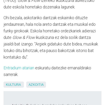
(19:00).
Glow & Flow
izeneko ikuskizuna aurkeztuko
dute eskola horretako dozenaka lagunek.
Ohi bezala, askotariko dantzak eskainiko dituzte
jendaurrean, hala nola areto dantzak eta musikal edo
funky girokoak. Eskola horretako ordezkariek adierazi
dute
Glow & Flow
ikuskizuna ez dela soilik dantza
jaialdi bat izango. "Argiek gidatuko dute bidea, musikak
lotuko ditu bihotzak, eta pauso bakoitzak istorio bat
kontatuko du".
Entradium atarian
eskuratu daitezke emanaldirako
sarrerak.
KULTURA
AZKOITIA