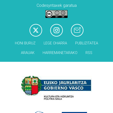
Codesyntaxek garatua
HONI BURUZ
LEGE OHARRA
PUBLIZITATEA
ARAUAK
HARREMANETARAKO
RSS
Babesleak