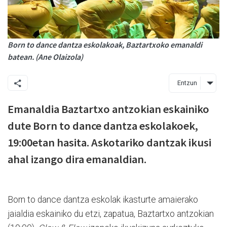
Born to dance dantza eskolakoak, Baztartxoko emanaldi
batean. (Ane Olaizola)
Entzun
Emanaldia Baztartxo antzokian eskainiko
dute Born to dance dantza eskolakoek,
19:00etan hasita. Askotariko dantzak ikusi
ahal izango dira emanaldian.
Born to dance dantza eskolak ikasturte amaierako
jaialdia eskainiko du etzi, zapatua, Baztartxo antzokian