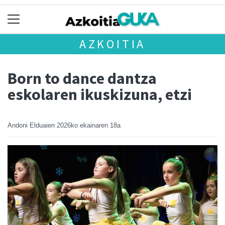
AZKOITIA
Born to dance dantza
eskolaren ikuskizuna, etzi
Andoni Elduaien
2026ko ekainaren 18a