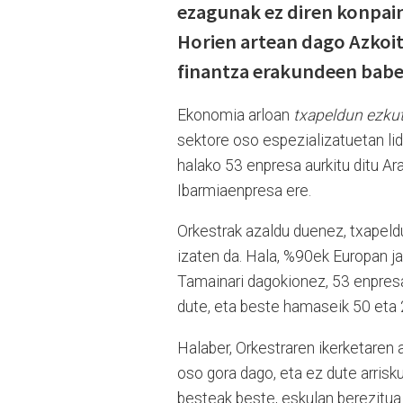
ezagunak ez diren konpain
Horien artean dago Azkoi
finantza erakundeen babes
Ekonomia arloan
txapeldun ezku
sektore oso espezializatuetan lide
halako 53 enpresa aurkitu ditu Ar
Ibarmiaenpresa ere.
Orkestrak azaldu duenez, txapeld
izaten da. Hala, %90ek Europan j
Tamainari dagokionez, 53 enpresa
dute, eta beste hamaseik 50 eta 
Halaber, Orkestraren ikerketaren
oso gora dago, eta ez dute arrisku
besteak beste, eskulan berezitua 