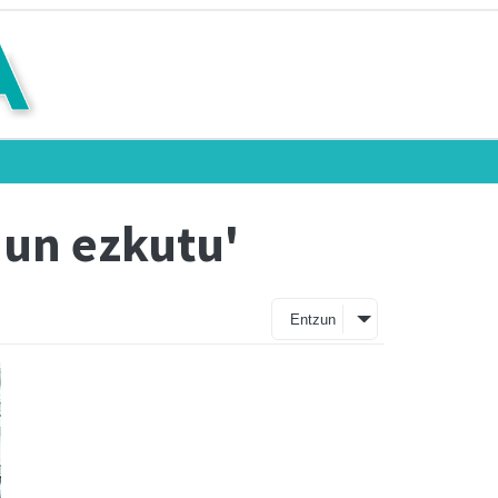
dun ezkutu'
Entzun