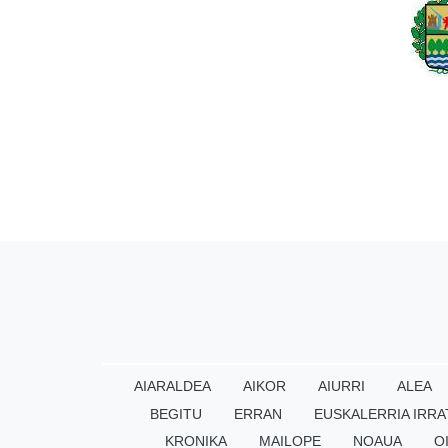
AIARALDEA
AIKOR
AIURRI
ALEA
BEGITU
ERRAN
EUSKALERRIA IRRA
KRONIKA
MAILOPE
NOAUA
O