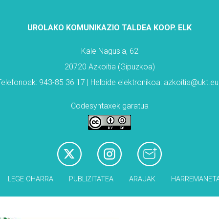
UROLAKO KOMUNIKAZIO TALDEA KOOP. ELK
Kale Nagusia, 62
20720 Azkoitia (Gipuzkoa)
Telefonoak: 943-85 36 17 | Helbide elektronikoa: azkoitia@ukt.eu
Codesyntaxek garatua
LEGE OHARRA
PUBLIZITATEA
ARAUAK
HARREMANET
Babesleak