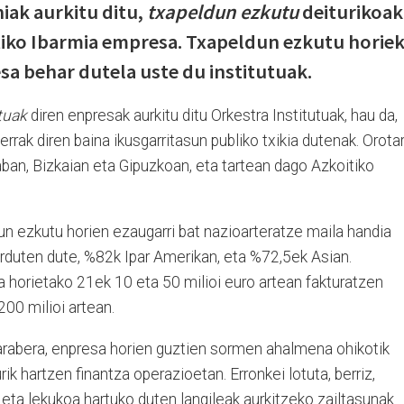
iak aurkitu ditu,
txapeldun ezkutu
deiturikoak
tiko Ibarmia empresa. Txapeldun ezkutu horie
a behar dutela uste du institutuak.
tuak
diren enpresak aurkitu ditu Orkestra Institutuak, hau da,
rrak diren baina ikusgarritasun publiko txikia dutenak. Orotar
aban, Bizkaian eta Gipuzkoan, eta tartean dago Azkoitiko
un ezkutu horien ezaugarri bat nazioarteratze maila handia
arduten dute, %82k Ipar Amerikan, eta %72,5ek Asian.
 horietako 21ek 10 eta 50 milioi euro artean fakturatzen
200 milioi artean.
 arabera, enpresa horien guztien sormen ahalmena ohikotik
rik hartzen finantza operazioetan. Erronkei lotuta, berriz,
eta lekukoa hartuko duten langileak aurkitzeko zailtasunak