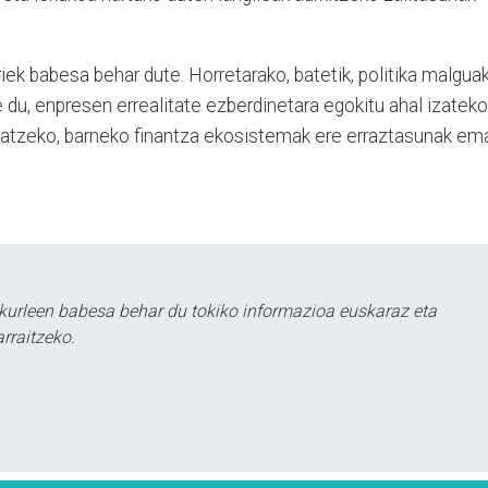
iek babesa behar dute. Horretarako, batetik, politika malgua
e du, enpresen errealitate ezberdinetara egokitu ahal izateko
matzeko, barneko finantza ekosistemak ere erraztasunak em
kurleen babesa behar du tokiko informazioa euskaraz eta
rraitzeko.