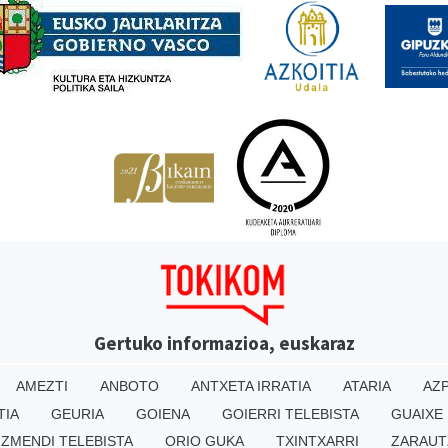
Gertuko informazioa, euskaraz
AMEZTI
ANBOTO
ANTXETA IRRATIA
ATARIA
AZP
TIA
GEURIA
GOIENA
GOIERRI TELEBISTA
GUAIXE
IZMENDI TELEBISTA
ORIO GUKA
TXINTXARRI
ZARAUT