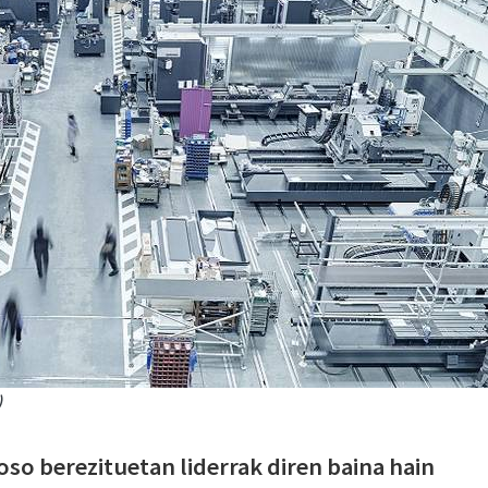
)
oso berezituetan liderrak diren baina hain