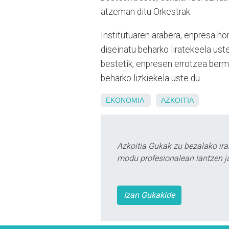
atzeman ditu Orkestrak.
Institutuaren arabera, enpresa hor
diseinatu beharko liratekeela ust
bestetik, enpresen errotzea ber
beharko lizkiekela uste du.
EKONOMIA
AZKOITIA
Azkoitia Gukak zu bezalako ira
modu profesionalean lantzen ja
Izan Gukakide