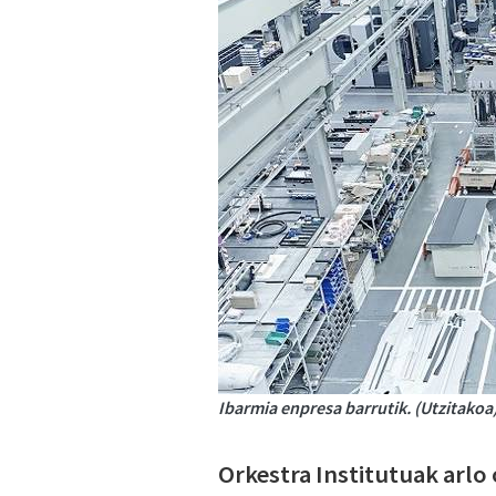
Ibarmia enpresa barrutik. (Utzitakoa
Orkestra Institutuak arlo 