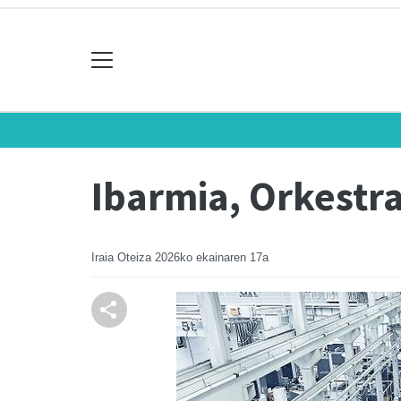
Ibarmia, Orkestra
Iraia Oteiza
2026ko ekainaren 17a