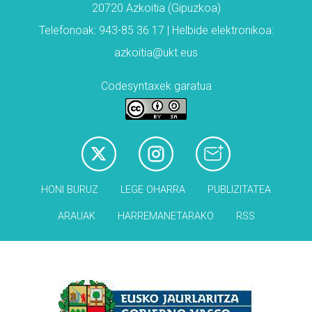
20720 Azkoitia (Gipuzkoa)
Telefonoak: 943-85 36 17 | Helbide elektronikoa:
azkoitia@ukt.eus
Codesyntaxek garatua
HONI BURUZ
LEGE OHARRA
PUBLIZITATEA
ARAUAK
HARREMANETARAKO
RSS
Babesleak