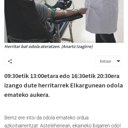
Herritar bat odola ateratzen. (Anartz Izagirre)
Entzun
09:30etik 13:00etara edo 16:30etik 20:30era
izango dute herritarrek Elkargunean odola
emateko aukera.
Berriz ere iritsi da odola emateko ordua
azkoitiarrentzat. Astelehenean, ekaineko bigarren odol