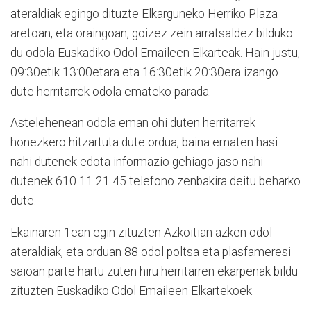
ateraldiak egingo dituzte Elkarguneko Herriko Plaza
aretoan, eta oraingoan, goizez zein arratsaldez bilduko
du odola Euskadiko Odol Emaileen Elkarteak. Hain justu,
09:30etik 13:00etara eta 16:30etik 20:30era izango
dute herritarrek odola emateko parada.
Astelehenean odola eman ohi duten herritarrek
honezkero hitzartuta dute ordua, baina ematen hasi
nahi dutenek edota informazio gehiago jaso nahi
dutenek 610 11 21 45 telefono zenbakira deitu beharko
dute.
Ekainaren 1ean egin zituzten Azkoitian azken odol
ateraldiak, eta orduan 88 odol poltsa eta plasfameresi
saioan parte hartu zuten hiru herritarren ekarpenak bildu
zituzten Euskadiko Odol Emaileen Elkartekoek.