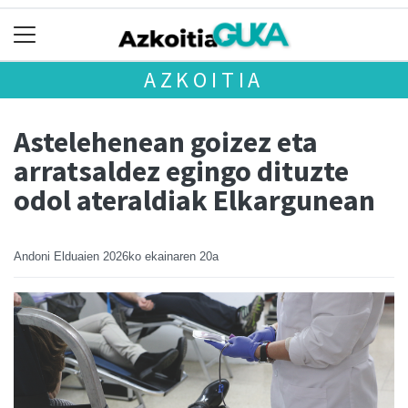
AZKOITIA
Astelehenean goizez eta
arratsaldez egingo dituzte
odol ateraldiak Elkargunean
Andoni Elduaien
2026ko ekainaren 20a