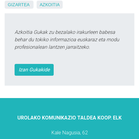
GIZARTEA
AZKOITIA
Azkoitia Gukak zu bezalako irakurleen babesa
behar du tokiko informazioa euskaraz eta modu
profesionalean lantzen jarraitzeko.
Izan Gukakide
UROLAKO KOMUNIKAZIO TALDEA KOOP. ELK
Kale Nagusia, 62