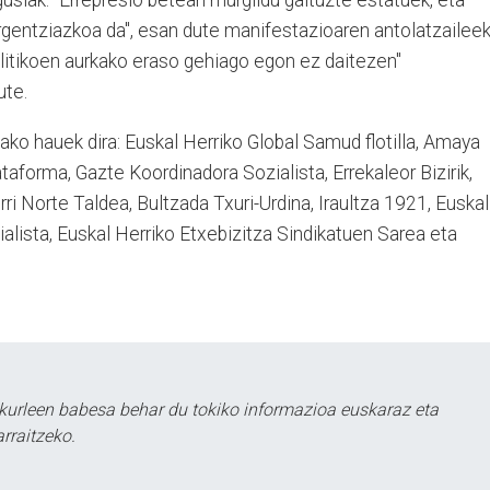
rgentziazkoa da", esan dute manifestazioaren antolatzaileek
politikoen aurkako eraso gehiago egon ez daitezen"
ute.
ko hauek dira: Euskal Herriko Global Samud flotilla, Amaya
taforma, Gazte Koordinadora Sozialista, Errekaleor Bizirik,
ri Norte Taldea, Bultzada Txuri-Urdina, Iraultza 1921, Euskal
ialista, Euskal Herriko Etxebizitza Sindikatuen Sarea eta
kurleen babesa behar du tokiko informazioa euskaraz eta
rraitzeko.