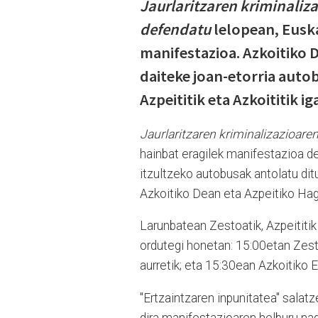
Jaurlaritzaren kriminaliza
defendatu
lelopean, Euska
manifestazioa. Azkoitiko
daiteke joan-etorria auto
Azpeititik eta Azkoititik i
Jaurlaritzaren kriminalizazioaren
hainbat eragilek manifestazioa de
itzultzeko autobusak antolatu di
Azkoitiko Dean eta Azpeitiko Hag
Larunbatean Zestoatik, Azpeititik
ordutegi honetan: 15:00etan Zest
aurretik; eta 15:30ean Azkoitiko Er
"Ertzaintzaren inpunitatea" salatz
dira manifestazioaren helburu nag