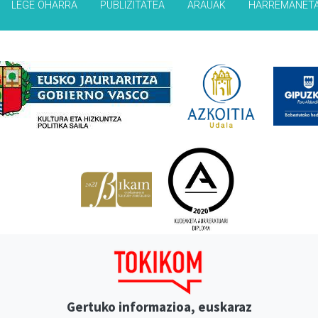
LEGE OHARRA
PUBLIZITATEA
ARAUAK
HARREMANET
Babesleak
Gertuko informazioa, euskaraz