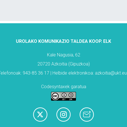
UROLAKO KOMUNIKAZIO TALDEA KOOP. ELK
Kale Nagusia, 62
20720 Azkoitia (Gipuzkoa)
Telefonoak: 943-85 36 17 | Helbide elektronikoa: azkoitia@ukt.eu
Codesyntaxek garatua