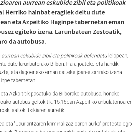
zioaren aurrean eskubide zibil eta politikoak
l Herriko hainbat eragilek deitu dute
 Dean eta Azpeitiko Haginpe tabernetan eman
busez egiteko izena. Larunbatean Zestoatik,
garo da autobusa.
 aurrean eskubide zibil eta politikoak defendatu
lelopean,
itu dute larunbaterako Bilbon. Hara joateko eta handik
tuzte, eta dagoeneko eman daiteke joan-etorrirako izena
inpe tabernetan.
 eta Azkoititik pasatuko da Bilborako autobusa, honako
oako autobus geltokitik; 15:15ean Azpeitiko anbulatorioare
oski saltoki txikiaren aurretik.
ea eta "Jaurlaritzaren kriminalizazioaren aurka" protesta egi
usiak. "Errepresio betean murgildu gaituzte estatuek, eta