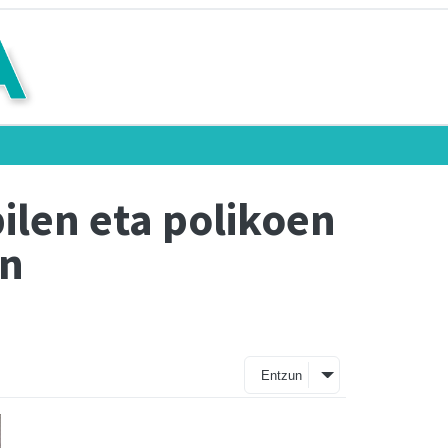
ilen eta polikoen
en
Entzun