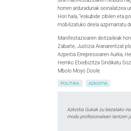
horren arduradunak seinalatzea u
Hori hala, "eskubide zibilen eta 
mobilizatuko direla azpimarratu d
Manifestazioaren deitzaileak hona
Zabarte, Justizia Aranarentzat pla
Azpeitia Errepresioaren Aurka, Her
Herriko Etxebizitza Sindikatu Soz
Mbolo Moyo Doole.
POLITIKA
AZKOITIA
Azkoitia Gukak zu bezalako ira
modu profesionalean lantzen ja