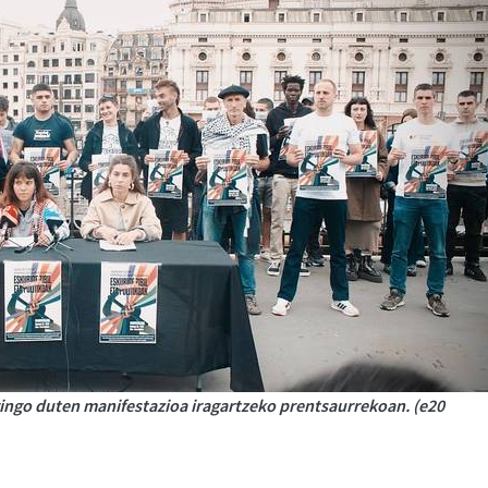
ingo duten manifestazioa iragartzeko prentsaurrekoan. (e20