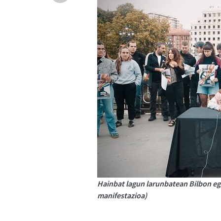
Hainbat lagun larunbatean Bilbon eg
manifestazioa)