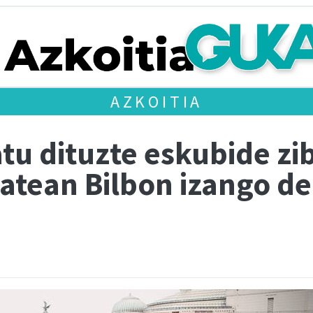
AZKOITIA
u dituzte eskubide zib
atean Bilbon izango d