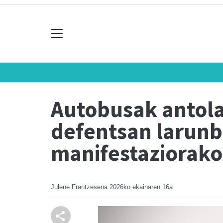
Autobusak antolat
defentsan larunb
manifestaziorako
Julene Frantzesena
2026ko ekainaren 16a