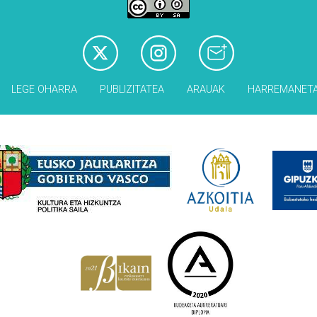
LEGE OHARRA
PUBLIZITATEA
ARAUAK
HARREMANET
Babesleak