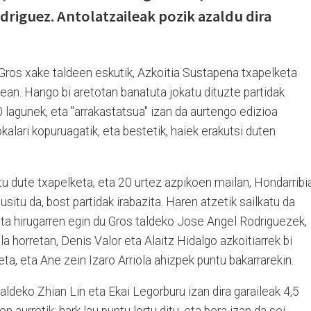
riguez. Antolatzaileak pozik azaldu dira
Gros xake taldeen eskutik, Azkoitia Sustapena txapelketa
ean. Hango bi aretotan banatuta jokatu dituzte partidak
 lagunek, eta "arrakastatsua" izan da aurtengo edizioa
okalari kopuruagatik, eta bestetik, haiek erakutsi duten
u dute txapelketa, eta 20 urtez azpikoen mailan, Hondarribi
situ da, bost partidak irabazita. Haren atzetik sailkatu da
eta hirugarren egin du Gros taldeko Jose Angel Rodriguezek,
ila horretan, Denis Valor eta Alaitz Hidalgo azkoitiarrek bi
ta, eta Ane zein Izaro Arriola ahizpek puntu bakarrarekin.
aldeko Zhian Lin eta Ekai Legorburu izan dira garaileak 4,5