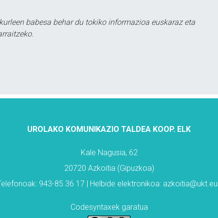
kurleen babesa behar du tokiko informazioa euskaraz eta
rraitzeko.
UROLAKO KOMUNIKAZIO TALDEA KOOP. ELK
Kale Nagusia, 62
20720 Azkoitia (Gipuzkoa)
Telefonoak: 943-85 36 17 | Helbide elektronikoa: azkoitia@ukt.eu
Codesyntaxek garatua