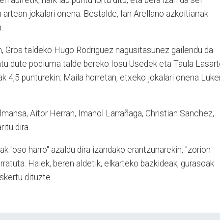
n aurretik; hark lau puntu lortu ditu, eta bera izan da sei
artean jokalari onena. Bestalde, Ian Arellano azkoitiarrak
n.
n, Gros taldeko Hugo Rodriguez nagusitasunez gailendu da
satu dute podiuma talde bereko Iosu Usedek eta Taula Lasar
ak 4,5 punturekin. Maila horretan, etxeko jokalari onena Luke
Almansa, Aitor Herran, Imanol Larrañaga, Christian Sanchez,
itu dira.
ak "oso harro" azaldu dira izandako erantzunarekin, "zorion
ratuta. Haiek, beren aldetik, elkarteko bazkideak, gurasoak
skertu dituzte.