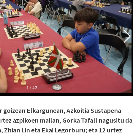
aur goizean Elkargunean, Azkoitia Sustapena
rtez azpikoen mailan, Gorka Tafall nagusitu da
, Zhian Lin eta Ekai Legorburu; eta 12 urtez