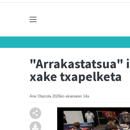
"Arrakastatsua" 
xake txapelketa
Ane Olaizola
2026ko ekainaren 14a