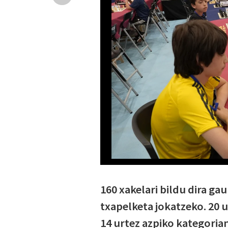
160 xakelari bildu dira g
txapelketa jokatzeko. 20 u
14 urtez azpiko kategorian