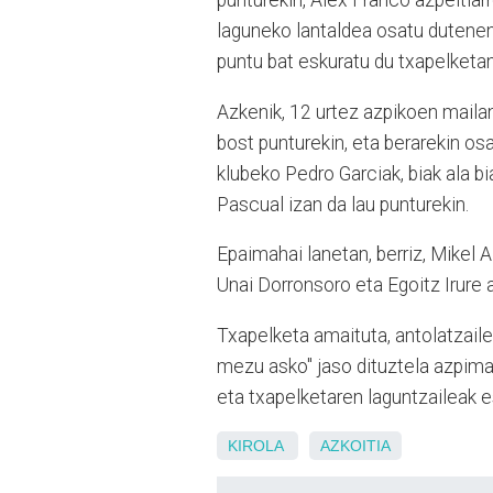
punturekin, Alex Franco azpeitiarre
laguneko lantaldea osatu dutenen 
puntu bat eskuratu du txapelketa
Azkenik, 12 urtez azpikoen maila
bost punturekin, eta berarekin o
klubeko Pedro Garciak, biak ala bi
Pascual izan da lau punturekin.
Epaimahai lanetan, berriz, Mikel 
Unai Dorronsoro eta Egoitz Irure ar
Txapelketa amaituta, antolatzaile
mezu asko" jaso dituztela azpimar
eta txapelketaren laguntzaileak e
KIROLA
AZKOITIA