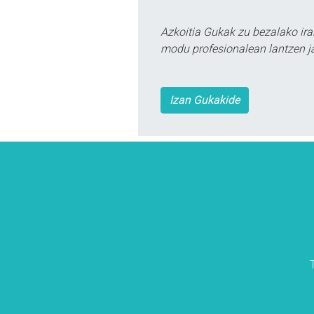
Azkoitia Gukak zu bezalako ira
modu profesionalean lantzen ja
Izan Gukakide