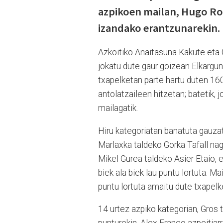
azpikoen mailan, Hugo Rod
izandako erantzunarekin.
Azkoitiko Anaitasuna Kakute eta 
jokatu dute gaur goizean Elkargun
txapelketan parte hartu duten 160
antolatzaileen hitzetan; batetik, j
mailagatik.
Hiru kategoriatan banatuta gauzat
Marlaxka taldeko Gorka Tafall nagu
Mikel Gurea taldeko Asier Etaio, 
biek ala biek lau puntu lortuta. Ma
puntu lortuta amaitu dute txapelke
14 urtez azpiko kategorian, Gros t