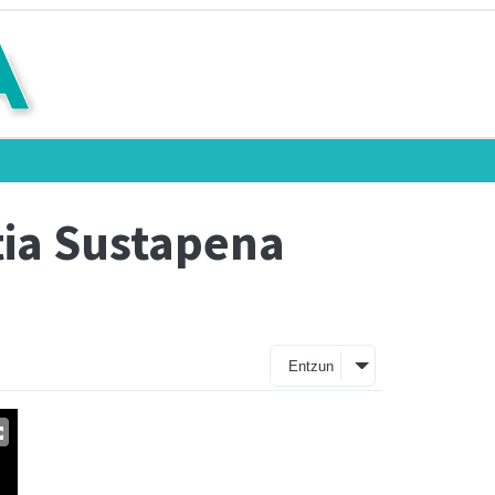
tia Sustapena
Entzun