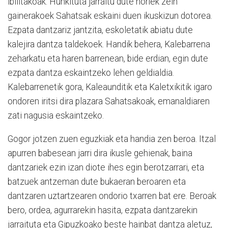
ibilitakoak. Hunkituta jarraitu dute horiek zein
gainerakoek Sahatsak eskaini duen ikuskizun dotorea.
Ezpata dantzariz jantzita, eskoletatik abiatu dute
kalejira dantza taldekoek. Handik behera, Kalebarrena
zeharkatu eta haren barrenean, bide erdian, egin dute
ezpata dantza eskaintzeko lehen geldialdia.
Kalebarrenetik gora, Kaleaunditik eta Kaletxikitik igaro
ondoren iritsi dira plazara Sahatsakoak, emanaldiaren
zati nagusia eskaintzeko.
Gogor jotzen zuen eguzkiak eta handia zen beroa. Itzal
apurren babesean jarri dira ikusle gehienak, baina
dantzariek ezin izan diote ihes egin berotzarrari, eta
batzuek antzeman dute bukaeran beroaren eta
dantzaren uztartzearen ondorio txarren bat ere. Beroak
bero, ordea, agurrarekin hasita, ezpata dantzarekin
jarraituta eta Gipuzkoako beste hainbat dantza aletuz,