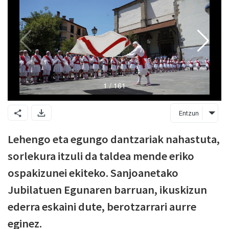
Entzun
Lehengo eta egungo dantzariak nahastuta,
sorlekura itzuli da taldea mende eriko
ospakizunei ekiteko. Sanjoanetako
Jubilatuen Egunaren barruan, ikuskizun
ederra eskaini dute, berotzarrari aurre
eginez.