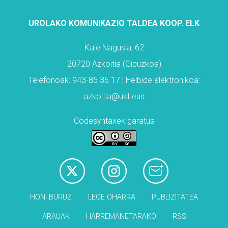
UROLAKO KOMUNIKAZIO TALDEA KOOP. ELK
Kale Nagusia, 62
20720 Azkoitia (Gipuzkoa)
Telefonoak: 943-85 36 17 | Helbide elektronikoa:
azkoitia@ukt.eus
Codesyntaxek garatua
HONI BURUZ
LEGE OHARRA
PUBLIZITATEA
ARAUAK
HARREMANETARAKO
RSS