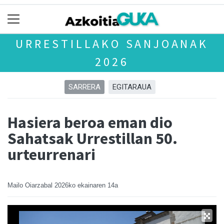
URRESTILLAKO SANJOANAK
2026
SARRERA
EGITARAUA
Hasiera beroa eman dio
Sahatsak Urrestillan 50.
urteurrenari
Mailo Oiarzabal
2026ko ekainaren 14a