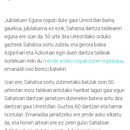
Jubilatuen Eguna ospati dute gaur Urrestillan baina,
gaurkoa, jubilatuena ez ezik, Sahatsa dantza taldearen
eguna ere izan da. 50 urte dira Urrestillako orduko
gazteek Sahatsa sortu zutela, eta gerora bidea
Azpeitian eta Azkoitian egin duen dantza taldeak
sorlekuan ireki du
mende erdiko ospakizunen egitaraua
,
emanaldi oso berezi batekin.
Izan ere, Sahatsa sortu zutenetako batzuk zein 50
urteotan inoiz taldean aritutako hainbat lagun gaur egun
Sahatsan dantzan jarraitzen dutenekin batera aritu dira
dantzan gaur Urrestillan. Guztira, 60 dantzari eta hamar
txistulari. Emanaldia jarraitzeko ere jende asko elkartu
da, eta horien artean ere ez ziren gutxi Sahatsan