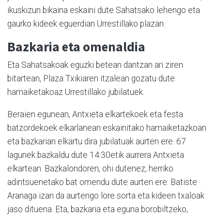
ikuskizun bikaina eskaini dute Sahatsako lehengo eta
gaurko kideek eguerdian Urrestillako plazan.
Bazkaria eta omenaldia
Eta Sahatsakoak eguzki betean dantzan ari ziren
bitartean, Plaza Txikiaren itzalean gozatu dute
hamaiketakoaz Urrestillako jubilatuek.
Beraien egunean, Antxieta elkartekoek eta festa
batzordekoek elkarlanean eskainitako hamaiketazkoan
eta bazkarian elkartu dira jubilatuak aurten ere. 67
lagunek bazkaldu dute 14:30etik aurrera Antxieta
elkartean. Bazkalondoren, ohi dutenez, herriko
adintsuenetako bat omendu dute aurten ere: Batiste
Aranaga izan da aurtengo lore sorta eta kideen txaloak
jaso dituena. Eta, bazkaria eta eguna borobiltzeko,