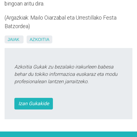
bingoan aritu dira.
(Argazkiak: Mailo Oiarzabal eta Urrestillako Festa
Batzordea)
JAIAK
AZKOITIA
Azkoitia Gukak zu bezalako irakurleen babesa
behar du tokiko informazioa euskaraz eta modu
profesionalean lantzen jarraitzeko.
Izan Gukakide