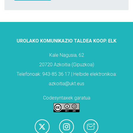
UROLAKO KOMUNIKAZIO TALDEA KOOP. ELK
Kale Nagusia, 62
20720 Azkoitia (Gipuzkoa)
Telefonoak: 943-85 36 17 | Helbide elektronikoa:
azkoitia@ukt.eus
Codesyntaxek garatua