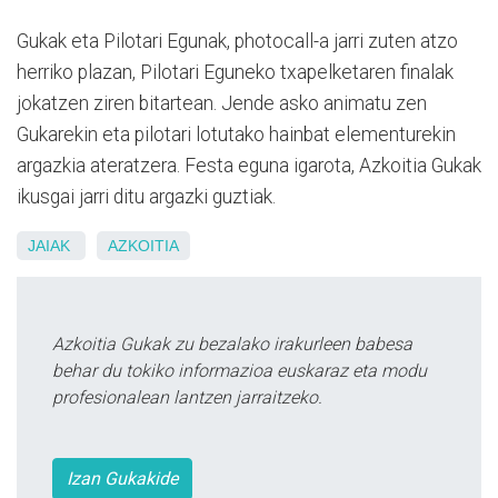
Gukak eta Pilotari Egunak, photocall-a jarri zuten atzo
herriko plazan, Pilotari Eguneko txapelketaren finalak
jokatzen ziren bitartean. Jende asko animatu zen
Gukarekin eta pilotari lotutako hainbat elementurekin
argazkia ateratzera. Festa eguna igarota, Azkoitia Gukak
ikusgai jarri ditu argazki guztiak.
JAIAK
AZKOITIA
Azkoitia Gukak zu bezalako irakurleen babesa
behar du tokiko informazioa euskaraz eta modu
profesionalean lantzen jarraitzeko.
Izan Gukakide