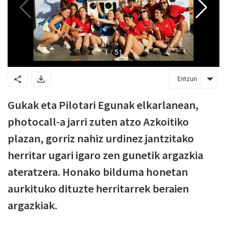
Entzun
Gukak eta Pilotari Egunak elkarlanean,
photocall-a jarri zuten atzo Azkoitiko
plazan, gorriz nahiz urdinez jantzitako
herritar ugari igaro zen gunetik argazkia
ateratzera. Honako bilduma honetan
aurkituko dituzte herritarrek beraien
argazkiak.