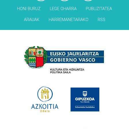
HONI BURUZ
LEGE OHARRA
PUBLIZITATEA
ARAUAK
HARREMANETARAKO
RSS
Babesleak