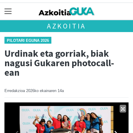
AZKOITIA
PILOTARI EGUNA 2026
Urdinak eta gorriak, biak
nagusi Gukaren photocall-
ean
Erredakzioa
2026ko ekainaren 14a