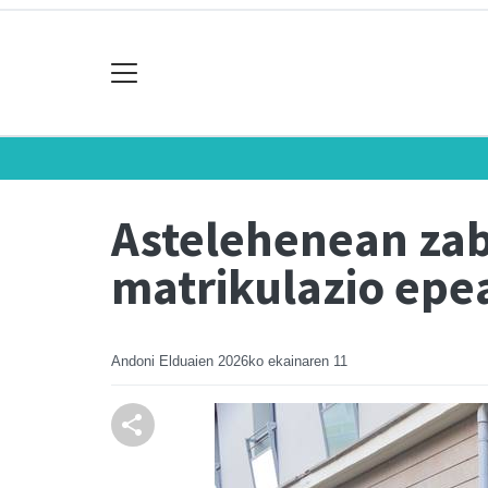
Astelehenean za
matrikulazio epe
Andoni Elduaien
2026ko ekainaren 11