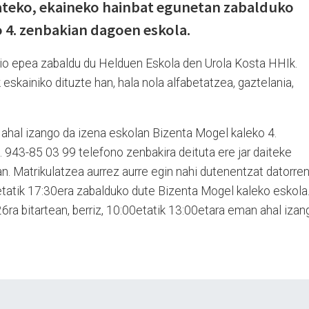
zateko, ekaineko hainbat egunetan zabalduko
 4. zenbakian dagoen eskola.
zio epea zabaldu du Helduen Eskola den Urola Kosta HHIk.
eskainiko dituzte han, hala nola alfabetatzea, gaztelania,
ahal izango da izena eskolan Bizenta Mogel kaleko 4.
 943-85 03 99 telefono zenbakira deituta ere jar daiteke
. Matrikulatzea aurrez aurre egin nahi dutenentzat datorre
tatik 17:30era zabalduko dute Bizenta Mogel kaleko eskola
26ra bitartean, berriz, 10:00etatik 13:00etara eman ahal izan