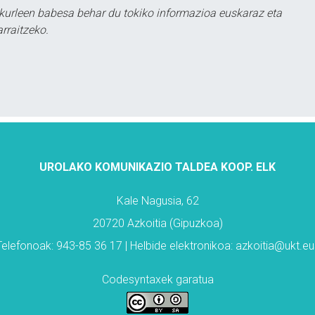
kurleen babesa behar du tokiko informazioa euskaraz eta
rraitzeko.
UROLAKO KOMUNIKAZIO TALDEA KOOP. ELK
Kale Nagusia, 62
20720 Azkoitia (Gipuzkoa)
Telefonoak: 943-85 36 17 | Helbide elektronikoa: azkoitia@ukt.eu
Codesyntaxek garatua