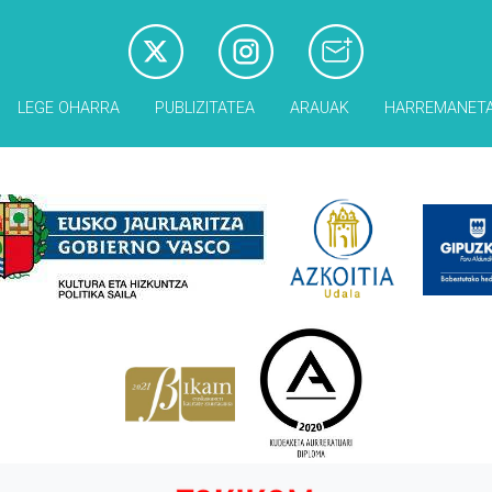
LEGE OHARRA
PUBLIZITATEA
ARAUAK
HARREMANET
Babesleak