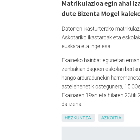
Matrikulazioa egin ahal i
dute Bizenta Mogel kaleko
Datorren ikasturterako matrikula
Askotariko ikastaroak eta eskolak 
euskara eta ingelesa.
Ekaineko hainbat egunetan eman 
zenbakian dagoen eskolan bertan.
hango arduradunekin harremanetan
astelehenetik ostegunera, 15:00e
Ekainaren 19an eta hilaren 23tik 
da izena.
HEZKUNTZA
AZKOITIA