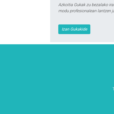
Azkoitia Gukak zu bezalako ira
modu profesionalean lantzen ja
Izan Gukakide