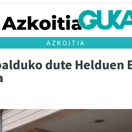
AZKOITIA
balduko dute Helduen 
a