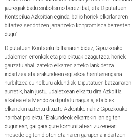
jauregiak badu sinbolismo berezi bat, eta Diputatuen
Kontseilua Azkoitian eginda, balio horiek elkarlanaren
bitartez sendotzen jarraitzeko konpromisoa berresten
dugu".
Diputatuen Kontseilu ibiltariaren bidez, Gipuzkoako
udalerrien erronkak eta proiektuak ezagutzea, horiek
gauzatu ahal izateko elkarren arteko lankidetza
indartzea eta erakundeen egitekoa herritarrengana
hurbiltzea du helburu aldundiak. Diputatuen batzarraren
aurretik, hain justu, udaletxean elkartu dira Azkoitia
alkatea eta Mendoza diputatu nagusia, eta biek
elkarrekin aztertu dituzte Azkoitiko nahiz Gipuzkoako
hainbat proiektu. "Erakundeok elkarrekin lan egiten
dugunean, gai gara gure komunitateari zuzenean
mesede egiten dioten eta haren garapena indartzen