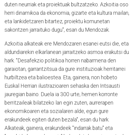
duten neurriak eta proiektuak bultzatzeko. Azkoitia oso
herri dinamikoa da ekonomia, gizarte eta kultura mailan,
eta lankidetzaren bitartez, proiektu komunetan
sakontzen jarraituko dugu", esan du Mendozak.
Azkoitia alkateak ere Mendozaren esanei eutsi die, eta
aldundiarekin elkarlanean jarraitzeko asmoa erakutsi du
hark. "Desafekzio politikoa horren nabarmena den
garaiotan, garrantzitsua da gure instituzioak herritarrei
hurbiltzea eta balioestea. Eta, gainera, non hobeto
Euskal Herrian ilustrazioaren sehaska den Intsausti
jauregian baino. Duela ia 300 urte, hemen korronte
berritzaileak bilatzeko lan egin zuten, aurrerapen
ekonomikoaren eta sozialaren alde, egun gure
erakundeek egiten duten bezala", esan du hark.
Alkateak, gainera, erakundeek "indarrak batu" eta