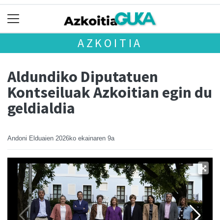
AZKOITIA
Aldundiko Diputatuen
Kontseiluak Azkoitian egin du
geldialdia
Andoni Elduaien
2026ko ekainaren 9a