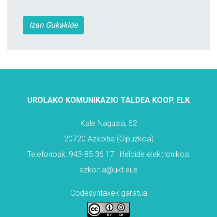
Izan Gukakide
UROLAKO KOMUNIKAZIO TALDEA KOOP. ELK
Kale Nagusia, 62
20720 Azkoitia (Gipuzkoa)
Telefonoak: 943-85 36 17 | Helbide elektronikoa:
azkoitia@ukt.eus
Codesyntaxek garatua