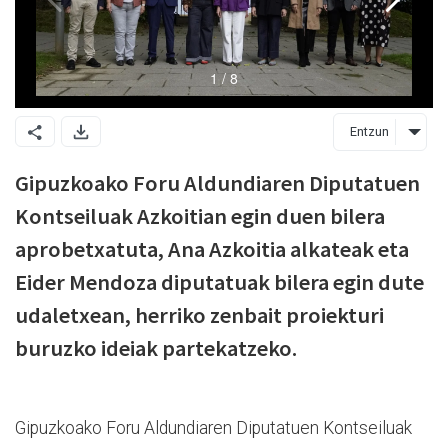
Entzun
Gipuzkoako Foru Aldundiaren Diputatuen
Kontseiluak Azkoitian egin duen bilera
aprobetxatuta, Ana Azkoitia alkateak eta
Eider Mendoza diputatuak bilera egin dute
udaletxean, herriko zenbait proiekturi
buruzko ideiak partekatzeko.
Gipuzkoako Foru Aldundiaren Diputatuen Kontseiluak