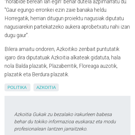
"norabide berean lan egin" behar dutela azpimarratu du.
"Gaur egungo erronkei ezin zaie banaka heldu.
Horregatik, herrian ditugun proiektu nagusiak diputatu
nagusiarekin partekatzeko aukera aprobetxatu nahi izan
dugu gaur".
Bilera amaitu ondoren, Azkoitiko zenbait puntutatik
igaro dira diputatuak Azkoitia alkateak gidatuta, hala
nola Balda plazatik, Plazaberritik, Floreaga auzotik,
plazatik eta Berdura plazatik.
POLITIKA
AZKOITIA
Azkoitia Gukak zu bezalako irakurleen babesa
behar du tokiko informazioa euskaraz eta modu
profesionalean lantzen jarraitzeko.