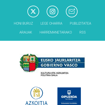
HONI BURUZ
LEGE OHARRA
PUBLIZITATEA
ARAUAK
HARREMANETARAKO
RSS
Babesleak