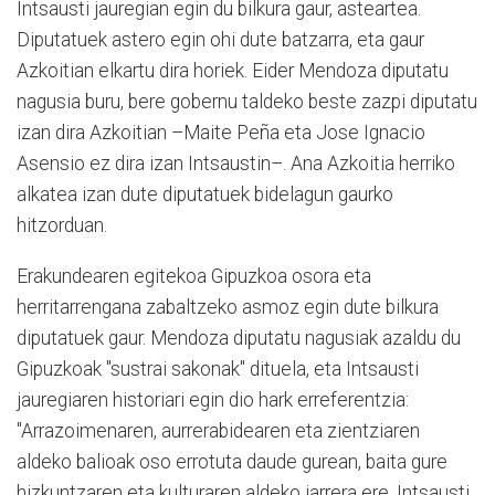
Intsausti jauregian egin du bilkura gaur, asteartea.
Diputatuek astero egin ohi dute batzarra, eta gaur
Azkoitian elkartu dira horiek. Eider Mendoza diputatu
nagusia buru, bere gobernu taldeko beste zazpi diputatu
izan dira Azkoitian –Maite Peña eta Jose Ignacio
Asensio ez dira izan Intsaustin–. Ana Azkoitia herriko
alkatea izan dute diputatuek bidelagun gaurko
hitzorduan.
Erakundearen egitekoa Gipuzkoa osora eta
herritarrengana zabaltzeko asmoz egin dute bilkura
diputatuek gaur. Mendoza diputatu nagusiak azaldu du
Gipuzkoak "sustrai sakonak" dituela, eta Intsausti
jauregiaren historiari egin dio hark erreferentzia:
"Arrazoimenaren, aurrerabidearen eta zientziaren
aldeko balioak oso errotuta daude gurean, baita gure
hizkuntzaren eta kulturaren aldeko jarrera ere. Intsausti